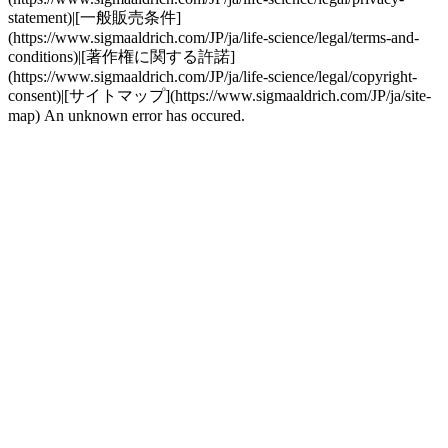
statement)|[一般販売条件]
(https://www.sigmaaldrich.com/JP/ja/life-science/legal/terms-and-
conditions)|[著作権に関する許諾]
(https://www.sigmaaldrich.com/JP/ja/life-science/legal/copyright-
consent)|[サイトマップ](https://www.sigmaaldrich.com/JP/ja/site-
map) An unknown error has occured.