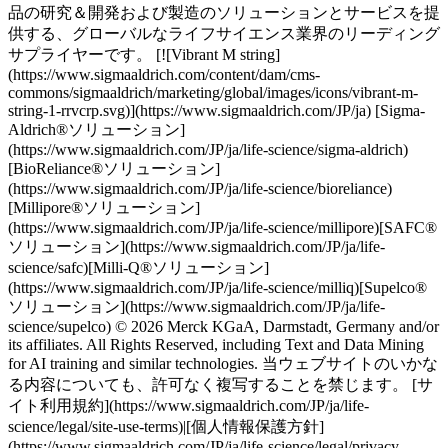
品の研究＆開発および製造のソリューションとサービスを提
供する、グローバルなライフサイエンス業界のリーディング
サプライヤーです。 [![Vibrant M string]
(https://www.sigmaaldrich.com/content/dam/cms-
commons/sigmaaldrich/marketing/global/images/icons/vibrant-m-
string-1-rrvcrp.svg)](https://www.sigmaaldrich.com/JP/ja) [Sigma-
Aldrich®ソリューション]
(https://www.sigmaaldrich.com/JP/ja/life-science/sigma-aldrich)
[BioReliance®ソリューション]
(https://www.sigmaaldrich.com/JP/ja/life-science/bioreliance)
[Millipore®ソリューション]
(https://www.sigmaaldrich.com/JP/ja/life-science/millipore)[SAFC®
ソリューション](https://www.sigmaaldrich.com/JP/ja/life-
science/safc)[Milli-Q®ソリューション]
(https://www.sigmaaldrich.com/JP/ja/life-science/milliq)[Supelco®
ソリューション](https://www.sigmaaldrich.com/JP/ja/life-
science/supelco) © 2026 Merck KGaA, Darmstadt, Germany and/or
its affiliates. All Rights Reserved, including Text and Data Mining
for AI training and similar technologies. 当ウェブサイトのいかな
る内容についても、許可なく複写することを禁じます。 [サ
イト利用規約](https://www.sigmaaldrich.com/JP/ja/life-
science/legal/site-use-terms)|[個人情報保護方針]
(https://www.sigmaaldrich.com/JP/ja/life-science/legal/privacy-