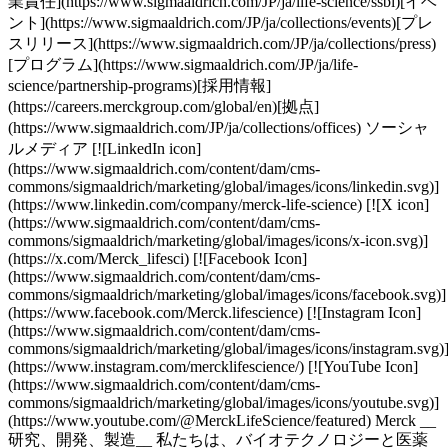
業責任](https://www.sigmaaldrich.com/JP/ja/life-science/ssbi)[イベ
ント](https://www.sigmaaldrich.com/JP/ja/collections/events)[プレ
スリリース](https://www.sigmaaldrich.com/JP/ja/collections/press)
[プログラム](https://www.sigmaaldrich.com/JP/ja/life-
science/partnership-programs)[採用情報]
(https://careers.merckgroup.com/global/en)[拠点]
(https://www.sigmaaldrich.com/JP/ja/collections/offices) ソーシャ
ルメディア [![LinkedIn icon]
(https://www.sigmaaldrich.com/content/dam/cms-
commons/sigmaaldrich/marketing/global/images/icons/linkedin.svg)]
(https://www.linkedin.com/company/merck-life-science) [![X icon]
(https://www.sigmaaldrich.com/content/dam/cms-
commons/sigmaaldrich/marketing/global/images/icons/x-icon.svg)]
(https://x.com/Merck_lifesci) [![Facebook Icon]
(https://www.sigmaaldrich.com/content/dam/cms-
commons/sigmaaldrich/marketing/global/images/icons/facebook.svg)]
(https://www.facebook.com/Merck.lifescience) [![Instagram Icon]
(https://www.sigmaaldrich.com/content/dam/cms-
commons/sigmaaldrich/marketing/global/images/icons/instagram.svg)
(https://www.instagram.com/mercklifescience/) [![YouTube Icon]
(https://www.sigmaaldrich.com/content/dam/cms-
commons/sigmaaldrich/marketing/global/images/icons/youtube.svg)]
(https://www.youtube.com/@MerckLifeScience/featured) Merck __
研究、開発、製造__ 私たちは、バイオテクノロジーと医薬