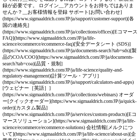
録が必要です。 ログイン__アカウントをお持ちではありま
せんか？__お客様情報を登録 サポート[お問い合わせ]
(https://www.sigmaaldrich.com/JP/ja/support/customer-support)[各
国の連絡先]
(https://www.sigmaaldrich.com/JP/ja/collections/offices)[Eコマース
FAQ](https://www.sigmaaldrich.com/JP/ja/life-
science/ecommerce/ecommerce-faq)[安全データシート (SDS)]
(https://www.sigmaaldrich.com/JP/ja/documents-search?tab=sds)[製
品のCOA/COO](https://www.sigmaaldrich.com/JP/ja/documents-
search?tab=coa)[品質・規制]
(https://www.sigmaaldrich.com/JP/ja/life-science/quality-and-
regulatory-management)[計算ツール・アプリ]
(https://www.sigmaaldrich.com/JP/ja/support/calculators-and-apps)
[ウェビナー［英語］]
(https://www.sigmaaldrich.com/JP/ja/collections/webinars) オーダ
ー[クイックオーダー](https://www.sigmaaldrich.com/JP/ja/quick-
order)[カスタム製品]
(https://www.sigmaaldrich.com/JP/ja/services/custom-products)[Eコ
マースソリューション](https://www.sigmaaldrich.com/JP/ja/life-
science/ecommerce/ecommerce-solutions) 会社情報[メルクにつ
いて](https://www.sigmaaldrich.com/JP/ja/life-science/about-us)[企