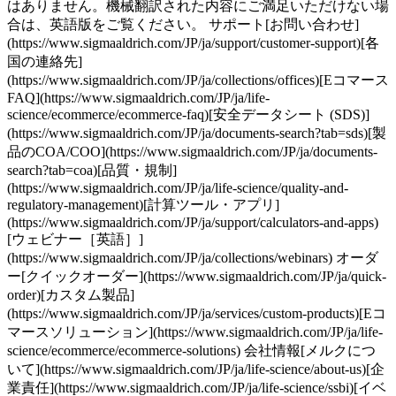
はありません。機械翻訳された内容にご満足いただけない場
合は、英語版をご覧ください。 サポート[お問い合わせ]
(https://www.sigmaaldrich.com/JP/ja/support/customer-support)[各
国の連絡先]
(https://www.sigmaaldrich.com/JP/ja/collections/offices)[Eコマース
FAQ](https://www.sigmaaldrich.com/JP/ja/life-
science/ecommerce/ecommerce-faq)[安全データシート (SDS)]
(https://www.sigmaaldrich.com/JP/ja/documents-search?tab=sds)[製
品のCOA/COO](https://www.sigmaaldrich.com/JP/ja/documents-
search?tab=coa)[品質・規制]
(https://www.sigmaaldrich.com/JP/ja/life-science/quality-and-
regulatory-management)[計算ツール・アプリ]
(https://www.sigmaaldrich.com/JP/ja/support/calculators-and-apps)
[ウェビナー［英語］]
(https://www.sigmaaldrich.com/JP/ja/collections/webinars) オーダ
ー[クイックオーダー](https://www.sigmaaldrich.com/JP/ja/quick-
order)[カスタム製品]
(https://www.sigmaaldrich.com/JP/ja/services/custom-products)[Eコ
マースソリューション](https://www.sigmaaldrich.com/JP/ja/life-
science/ecommerce/ecommerce-solutions) 会社情報[メルクにつ
いて](https://www.sigmaaldrich.com/JP/ja/life-science/about-us)[企
業責任](https://www.sigmaaldrich.com/JP/ja/life-science/ssbi)[イベ