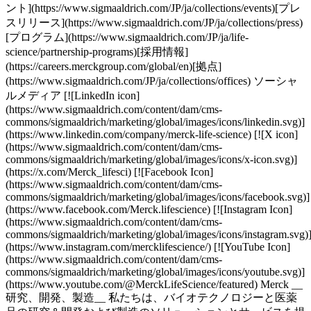
ント](https://www.sigmaaldrich.com/JP/ja/collections/events)[プレ
スリリース](https://www.sigmaaldrich.com/JP/ja/collections/press)
[プログラム](https://www.sigmaaldrich.com/JP/ja/life-
science/partnership-programs)[採用情報]
(https://careers.merckgroup.com/global/en)[拠点]
(https://www.sigmaaldrich.com/JP/ja/collections/offices) ソーシャ
ルメディア [![LinkedIn icon]
(https://www.sigmaaldrich.com/content/dam/cms-
commons/sigmaaldrich/marketing/global/images/icons/linkedin.svg)]
(https://www.linkedin.com/company/merck-life-science) [![X icon]
(https://www.sigmaaldrich.com/content/dam/cms-
commons/sigmaaldrich/marketing/global/images/icons/x-icon.svg)]
(https://x.com/Merck_lifesci) [![Facebook Icon]
(https://www.sigmaaldrich.com/content/dam/cms-
commons/sigmaaldrich/marketing/global/images/icons/facebook.svg)]
(https://www.facebook.com/Merck.lifescience) [![Instagram Icon]
(https://www.sigmaaldrich.com/content/dam/cms-
commons/sigmaaldrich/marketing/global/images/icons/instagram.svg)
(https://www.instagram.com/mercklifescience/) [![YouTube Icon]
(https://www.sigmaaldrich.com/content/dam/cms-
commons/sigmaaldrich/marketing/global/images/icons/youtube.svg)]
(https://www.youtube.com/@MerckLifeScience/featured) Merck __
研究、開発、製造__ 私たちは、バイオテクノロジーと医薬