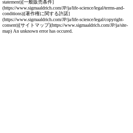
statement)|[一般販売条件]
(https://www.sigmaaldrich.com/JP/ja/life-science/legal/terms-and-
conditions)|[著作権に関する許諾]
(https://www.sigmaaldrich.com/JP/ja/life-science/legal/copyright-
consent)|[サイトマップ](https://www.sigmaaldrich.com/JP/ja/site-
map) An unknown error has occured.