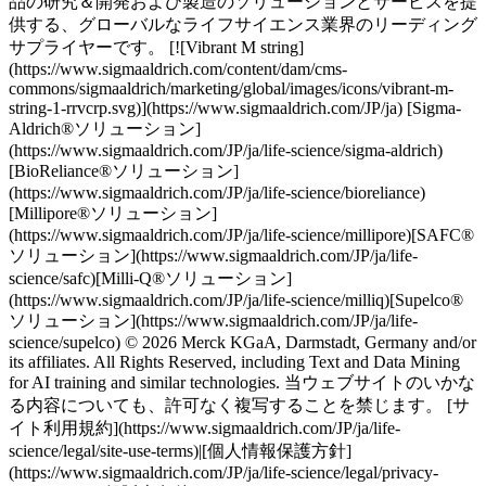
品の研究＆開発および製造のソリューションとサービスを提
供する、グローバルなライフサイエンス業界のリーディング
サプライヤーです。 [![Vibrant M string]
(https://www.sigmaaldrich.com/content/dam/cms-
commons/sigmaaldrich/marketing/global/images/icons/vibrant-m-
string-1-rrvcrp.svg)](https://www.sigmaaldrich.com/JP/ja) [Sigma-
Aldrich®ソリューション]
(https://www.sigmaaldrich.com/JP/ja/life-science/sigma-aldrich)
[BioReliance®ソリューション]
(https://www.sigmaaldrich.com/JP/ja/life-science/bioreliance)
[Millipore®ソリューション]
(https://www.sigmaaldrich.com/JP/ja/life-science/millipore)[SAFC®
ソリューション](https://www.sigmaaldrich.com/JP/ja/life-
science/safc)[Milli-Q®ソリューション]
(https://www.sigmaaldrich.com/JP/ja/life-science/milliq)[Supelco®
ソリューション](https://www.sigmaaldrich.com/JP/ja/life-
science/supelco) © 2026 Merck KGaA, Darmstadt, Germany and/or
its affiliates. All Rights Reserved, including Text and Data Mining
for AI training and similar technologies. 当ウェブサイトのいかな
る内容についても、許可なく複写することを禁じます。 [サ
イト利用規約](https://www.sigmaaldrich.com/JP/ja/life-
science/legal/site-use-terms)|[個人情報保護方針]
(https://www.sigmaaldrich.com/JP/ja/life-science/legal/privacy-