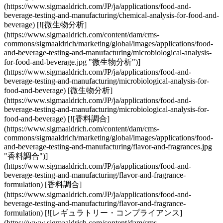
(https://www.sigmaaldrich.com/JP/ja/applications/food-and-
beverage-testing-and-manufacturing/chemical-analysis-for-food-and-
beverage) [![微生物分析]
(https://www.sigmaaldrich.com/content/dam/cms-
commons/sigmaaldrich/marketing/global/images/applications/food-
and-beverage-testing-and-manufacturing/microbiological-analysis-
for-food-and-beverage.jpg "微生物分析")]
(https://www.sigmaaldrich.com/JP/ja/applications/food-and-
beverage-testing-and-manufacturing/microbiological-analysis-for-
food-and-beverage) [微生物分析]
(https://www.sigmaaldrich.com/JP/ja/applications/food-and-
beverage-testing-and-manufacturing/microbiological-analysis-for-
food-and-beverage) [![香料調合]
(https://www.sigmaaldrich.com/content/dam/cms-
commons/sigmaaldrich/marketing/global/images/applications/food-
and-beverage-testing-and-manufacturing/flavor-and-fragrances.jpg
"香料調合")]
(https://www.sigmaaldrich.com/JP/ja/applications/food-and-
beverage-testing-and-manufacturing/flavor-and-fragrance-
formulation) [香料調合]
(https://www.sigmaaldrich.com/JP/ja/applications/food-and-
beverage-testing-and-manufacturing/flavor-and-fragrance-
formulation) [![レギュラトリー・コンプライアンス]
(https://www.sigmaaldrich.com/content/dam/cms-