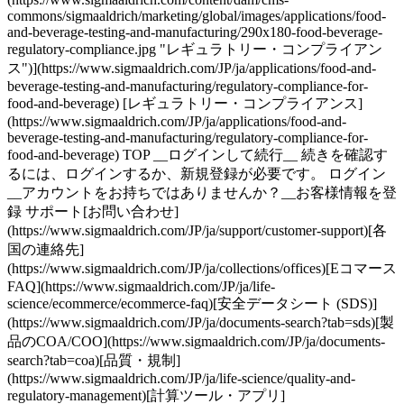
commons/sigmaaldrich/marketing/global/images/applications/food-
and-beverage-testing-and-manufacturing/290x180-food-beverage-
regulatory-compliance.jpg "レギュラトリー・コンプライアン
ス")](https://www.sigmaaldrich.com/JP/ja/applications/food-and-
beverage-testing-and-manufacturing/regulatory-compliance-for-
food-and-beverage) [レギュラトリー・コンプライアンス]
(https://www.sigmaaldrich.com/JP/ja/applications/food-and-
beverage-testing-and-manufacturing/regulatory-compliance-for-
food-and-beverage) TOP __ログインして続行__ 続きを確認す
るには、ログインするか、新規登録が必要です。 ログイン
__アカウントをお持ちではありませんか？__お客様情報を登
録 サポート[お問い合わせ]
(https://www.sigmaaldrich.com/JP/ja/support/customer-support)[各
国の連絡先]
(https://www.sigmaaldrich.com/JP/ja/collections/offices)[Eコマース
FAQ](https://www.sigmaaldrich.com/JP/ja/life-
science/ecommerce/ecommerce-faq)[安全データシート (SDS)]
(https://www.sigmaaldrich.com/JP/ja/documents-search?tab=sds)[製
品のCOA/COO](https://www.sigmaaldrich.com/JP/ja/documents-
search?tab=coa)[品質・規制]
(https://www.sigmaaldrich.com/JP/ja/life-science/quality-and-
regulatory-management)[計算ツール・アプリ]