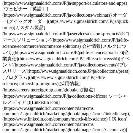
(https://www.sigmaaldrich.com/JP/ja/support/calculators-and-apps)
[ウェビナー［英語］]
(https://www.sigmaaldrich.com/JP/ja/collections/webinars) オーダ
ー[クイックオーダー](https://www.sigmaaldrich.com/JP/ja/quick-
order)[カスタム製品]
(https://www.sigmaaldrich.com/JP/ja/services/custom-products)[Eコ
マースソリューション](https://www.sigmaaldrich.com/JP/ja/life-
science/ecommerce/ecommerce-solutions) 会社情報[メルクにつ
いて](https://www.sigmaaldrich.com/JP/ja/life-science/about-us)[企
業責任](https://www.sigmaaldrich.com/JP/ja/life-science/ssbi)[イベ
ント](https://www.sigmaaldrich.com/JP/ja/collections/events)[プレ
スリリース](https://www.sigmaaldrich.com/JP/ja/collections/press)
[プログラム](https://www.sigmaaldrich.com/JP/ja/life-
science/partnership-programs)[採用情報]
(https://careers.merckgroup.com/global/en)[拠点]
(https://www.sigmaaldrich.com/JP/ja/collections/offices) ソーシャ
ルメディア [![LinkedIn icon]
(https://www.sigmaaldrich.com/content/dam/cms-
commons/sigmaaldrich/marketing/global/images/icons/linkedin.svg)]
(https://www.linkedin.com/company/merck-life-science) [![X icon]
(https://www.sigmaaldrich.com/content/dam/cms-
commons/sigmaaldrich/marketing/global/images/icons/x-icon.svg)]