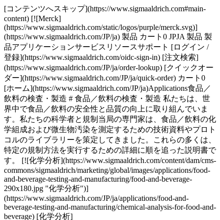
[コンテンツへスキップ](https://www.sigmaaldrich.com#main-
content) [![Merck]
(https://www.sigmaaldrich.com/static/logos/purple/merck.svg)]
(https://www.sigmaaldrich.com/JP/ja) 製品 カート0 JPJA 製品 製
品アプリケーションサービスリソースサポート [ログイン /
登録](https://www.sigmaaldrich.com/oidc-sign-in) [注文検索]
(https://www.sigmaaldrich.com/JP/ja/order-lookup) [クイックオー
ダー](https://www.sigmaaldrich.com/JP/ja/quick-order) カート0
[ホーム](https://www.sigmaaldrich.com/JP/ja)Applications食品／
飲料の検査・製造 # 食品／飲料の検査・製造 私たちは、世
界中で食品／飲料の安全性と品質の向上に取り組んでいま
す。私たちの科学者と規制当局の専門家は、食品／飲料の化
学組成および微生物汚染を測定するための技術資料やプロト
コルのライブラリーを策定してきました。これらの多くは、
特定の規制方法を実行するための詳細に順を追った説明書で
す。 [![化学分析](https://www.sigmaaldrich.com/content/dam/cms-
commons/sigmaaldrich/marketing/global/images/applications/food-
and-beverage-testing-and-manufacturing/food-and-beverage-
290x180.jpg "化学分析")]
(https://www.sigmaaldrich.com/JP/ja/applications/food-and-
beverage-testing-and-manufacturing/chemical-analysis-for-food-and-
beverage) [化学分析]