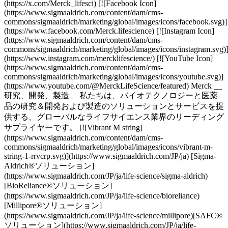
(https://x.com/Merck_lifesci) [![Facebook Icon]
(https://www.sigmaaldrich.com/content/dam/cms-
commons/sigmaaldrich/marketing/global/images/icons/facebook.svg)]
(https://www.facebook.com/Merck.lifescience) [![Instagram Icon]
(https://www.sigmaaldrich.com/content/dam/cms-
commons/sigmaaldrich/marketing/global/images/icons/instagram.svg)
(https://www.instagram.com/mercklifescience/) [![YouTube Icon]
(https://www.sigmaaldrich.com/content/dam/cms-
commons/sigmaaldrich/marketing/global/images/icons/youtube.svg)]
(https://www.youtube.com/@MerckLifeScience/featured) Merck __
研究、開発、製造__ 私たちは、バイオテクノロジーと医薬
品の研究＆開発および製造のソリューションとサービスを提
供する、グローバルなライフサイエンス業界のリーディング
サプライヤーです。 [![Vibrant M string]
(https://www.sigmaaldrich.com/content/dam/cms-
commons/sigmaaldrich/marketing/global/images/icons/vibrant-m-
string-1-rrvcrp.svg)](https://www.sigmaaldrich.com/JP/ja) [Sigma-
Aldrich®ソリューション]
(https://www.sigmaaldrich.com/JP/ja/life-science/sigma-aldrich)
[BioReliance®ソリューション]
(https://www.sigmaaldrich.com/JP/ja/life-science/bioreliance)
[Millipore®ソリューション]
(https://www.sigmaaldrich.com/JP/ja/life-science/millipore)[SAFC®
ソリューション](https://www.sigmaaldrich.com/JP/ja/life-