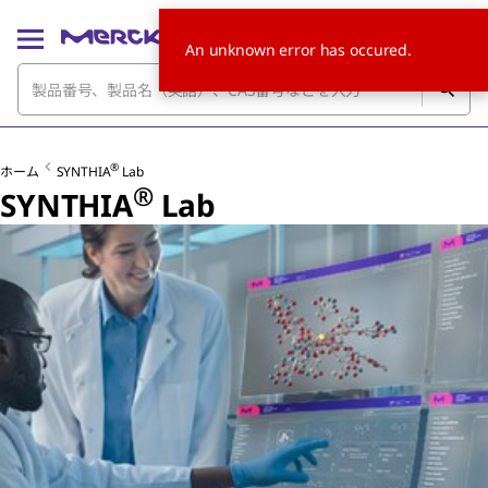
An unknown error has occured.
®
ホーム
SYNTHIA
Lab
®
SYNTHIA
Lab