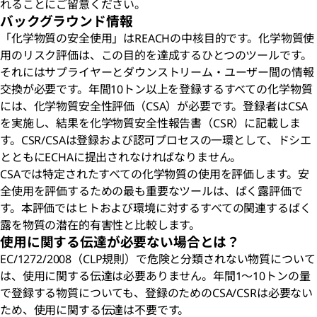
れることにご留意ください。
バックグラウンド情報
「化学物質の安全使用」はREACHの中核目的です。化学物質使
用のリスク評価は、この目的を達成するひとつのツールです。
それにはサプライヤーとダウンストリーム・ユーザー間の情報
交換が必要です。年間10トン以上を登録するすべての化学物質
には、化学物質安全性評価（CSA）が必要です。登録者はCSA
を実施し、結果を化学物質安全性報告書（CSR）に記載しま
す。CSR/CSAは登録および認可プロセスの一環として、ドシエ
とともにECHAに提出されなければなりません。
CSAでは特定されたすべての化学物質の使用を評価します。安
全使用を評価するための最も重要なツールは、ばく露評価で
す。本評価ではヒトおよび環境に対するすべての関連するばく
露を物質の潜在的有害性と比較します。
使用に関する伝達が必要ない場合とは？
EC/1272/2008（CLP規則）で危険と分類されない物質について
は、使用に関する伝達は必要ありません。年間1～10トンの量
で登録する物質についても、登録のためのCSA/CSRは必要ない
ため、使用に関する伝達は不要です。