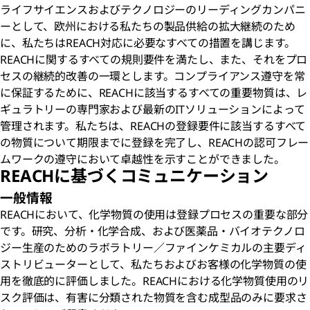
ライフサイエンスおよびテクノロジーのリーディングカンパニ
ーとして、欧州における私たちの製品供給の拡大継続のため
に、私たちはREACH対応に必要なすべての措置を講じます。
REACHに関するすべての規則要件を満たし、また、それをプロ
セスの継続的改善の一環とします。コンプライアンス遵守を常
に保証するために、REACHに該当するすべての重要物質は、レ
ギュラトリーの専門家および最新のITソリューションによって
管理されます。私たちは、REACHの登録要件に該当するすべて
の物質について期限までに登録を完了し、REACHの認可フレー
ムワークの遵守において卓越性を示すことができました。
REACHに基づくコミュニケーション
一般情報
REACHにおいて、化学物質の使用は登録プロセスの重要な部分
です。研究、分析・化学合成、および医薬品・バイオテクノロ
ジー生産のためのラボラトリー／ファインケミカルの主要ディ
ストリビューターとして、私たちおよびお客様の化学物質の使
用を徹底的に評価しました。REACHにおける化学物質使用のリ
スク評価は、有害に分類された物質を含む成型品のみに要求さ