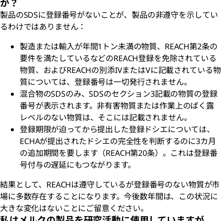
か？
製品のSDSに登録番号がないことが、製品の非遵守を示してい
るわけではありません：
製造または輸入が年間1トン未満の物質、REACH第2条の
要件を満たしているなどのREACH登録を免除されている
物質、およびREACHの別添IVまたはVに記載されている物
質については、登録番号は一切発行されません。
混合物のSDSのみ、SDSのセクション3記載の物質の登録
番号が表示されます。非有害物質または作業上のばく露
レベルのない物質は、そこには記載されません。
登録期限が迫ってから提出した登録ドシエについては、
ECHAが提出されたドシエの完全性を判断するのに3カ月
の追加期間を要します（REACH第20条）。これは登録番
号付与の遅延にもつながります。
結果として、REACHは遵守しているが登録番号のない物質が市
場に多数存在することになります。今後数年間は、この状況に
大きな変化はないことにご留意ください。
私はメルクの製品を研究活動に使用していますが、