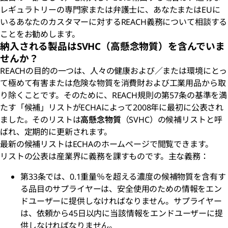
レギュラトリーの専門家または弁護士に、あなたまたはEUに
いるあなたのカスタマーに対するREACH義務について相談する
ことをお勧めします。
納入される製品はSVHC（高懸念物質）を含んでいま
せんか？
REACHの目的の一つは、人々の健康および／または環境にとっ
て極めて有害または危険な物質を消費財および工業用品から取
り除くことです。そのために、REACH規則の第57条の基準を満
たす「候補」リストがECHAによって2008年に最初に公表され
ました。そのリストは
高懸念物質
（SVHC）の候補リストと呼
ばれ、定期的に更新されます。
最新の候補リストはECHAのホームページで閲覧できます。
リストの公表は産業界に義務を課すものです。主な義務：
第33条では、0.1重量％を超える濃度の候補物質を含有す
る品目のサプライヤーは、安全使用のための情報をエン
ドユーザーに提供しなければなりません。サプライヤー
は、依頼から45日以内に当該情報をエンドユーザーに提
供しなければなりません。