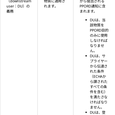
（downstream
物質に適用さ
から提出される
user：DU）の
れます。
PPORD通知に含
義務
まれます。
DUは、当
該物質を
PPORD目的
のみに使用
しなければ
なりませ
ん。
DUは、サ
プライヤー
から伝達さ
れた条件
（ECHAか
ら課された
すべての条
件を含む）
を満たさな
ければなり
ません。
DUは、登