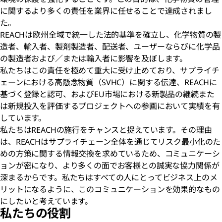
に関するより多くの責任を業界に任せることで達成されまし
た。
REACHは欧州全域で統一した法的基準を確立し、化学物質の製
造者、輸入者、製剤製造者、配送者、ユーザーならびに化学品
の製造者および／または輸入者に影響を及ぼします。
私たちはこの責任を極めて重大に受け止めており、サプライチ
ェーンにおける高懸念物質（SVHC）に関する伝達、REACHに
基づく登録と認可、およびEU市場における新製品の継続また
は新規投入を評価するプロジェクトへの参画において実績を有
しています。
私たちはREACHの施行をチャンスと捉えています。その理由
は、REACHはサプライチェーン全体を通じてリスク最小化のた
めの方策に関する情報交換を求めているため、コミュニケーシ
ョンが密になり、より多くの面でお客様との誠実な協力関係が
深まるからです。私たちはすべての人にとってビジネス上のメ
リットになるように、このコミュニケーションを効果的なもの
にしたいと考えています。
私たちの役割