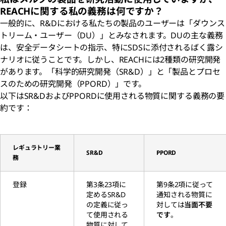
REACHに関する私の義務は何ですか？
一般的に、R&Dにおける私たちの製品のユーザーは「ダウンス
トリーム・ユーザー（DU）」とみなされます。DUの主な義務
は、安全データシートの指示、特にSDSに添付されるばく露シ
ナリオに従うことです。しかし、REACHには2種類の研究開発
があります。「科学的研究開発（SR&D）」と「製品とプロセ
スのための研究開発（PPORD）」です。
以下はSR&DおよびPPORDに使用される物質に関する義務の要
約です：
レギュラトリー業
SR&D
PPORD
務
登録
第3条23項に
第9条2項に従って
定めるSR&D
通知される物質に
の定義に従っ
対しては
当面不要
て使用される
です
。
物質に対して