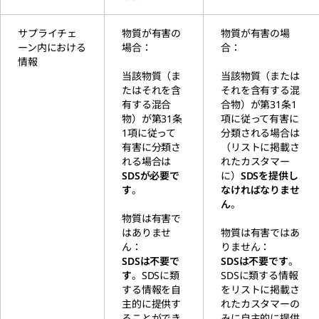
サプライチェ
物質が有害の
物質が有害の場
ーン内における
場合：
合：
情報
当該物質（ま
当該物質（または
たはそれを含
それを含有する混
有する混合
合物）が第31条1
物）が第31条
項に従って有害に
1項に従って
分類される場合は
有害に分類さ
（リストに掲載さ
れる場合は
れたカスタマー
SDSが必要で
に）
SDSを提供し
す
。
なければなりませ
ん
。
物質は有害で
はありませ
物質は有害ではあ
ん：
りません：
SDSは不要で
SDSは不要です
。
す
。SDSに類
SDSに類する情報
する情報を自
をリストに掲載さ
主的に提供す
れたカスタマーの
ることができ
みに自主的に提供