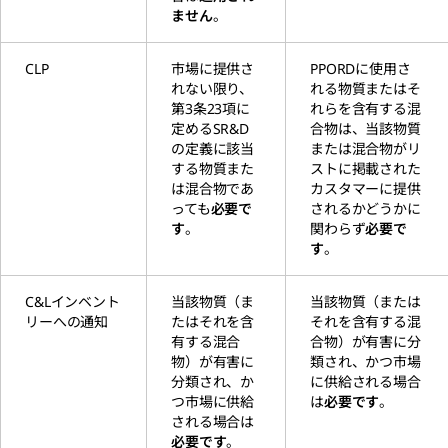
ません
。
CLP
市場に提供さ
PPORDに使用さ
れない限り、
れる物質またはそ
第3条23項に
れらを含有する混
定めるSR&D
合物は、当該物質
の定義に該当
または混合物がリ
する物質また
ストに掲載された
は混合物であ
カスタマーに提供
っても
必要で
されるかどうかに
す
。
関わらず
必要で
す
。
C&Lインベント
当該物質（ま
当該物質（または
リーへの通知
たはそれを含
それを含有する混
有する混合
合物）が有害に分
物）が有害に
類され、かつ市場
分類され、か
に供給される場合
つ市場に供給
は
必要です
。
される場合は
必要です
。