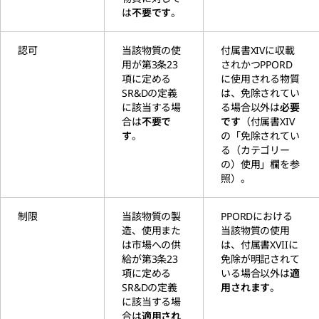
は
不要です
。
認可
当該物質の使
付属書XIVに収載
用が第3条23
されかつPPORD
項に定める
に使用される物質
SR&Dの定義
は、免除されてい
に該当する場
る場合以外は
必要
合は
不要で
です
（付属書XIV
す
。
の「免除されてい
る（カテゴリー
の）使用」欄を参
照）。
制限
当該物質の製
PPORDにおける
造、使用また
当該物質の使用
は市場への供
は、付属書XVIIに
給が第3条23
免除が明記されて
項に定める
いる場合以外は
適
SR&Dの定義
用されます
。
に該当する場
合は
適用され