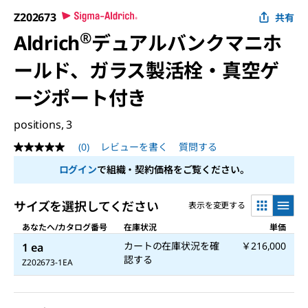
Z202673
共有
®
Aldrich
デュアルバンクマニホ
ールド、ガラス製活栓・真空ゲ
ージポート付き
positions, 3
(0)
レビューを書く
質問する
評
価
ログイン
で組織・契約価格をご覧ください。
値
な
し
サイズを選択してください
表示を変更する
同
じ
あなたへ/カタログ番号
在庫状況
単価
ペ
ー
カートの在庫状況を確
￥216,000
1 ea
ジ
認する
の
Z202673-1EA
リ
ン
ク。