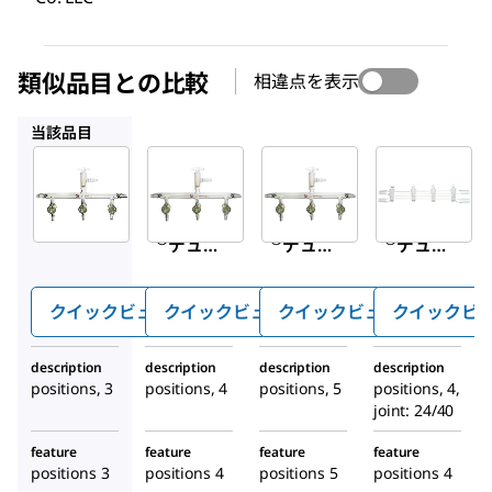
類似品目との比較
相違点を表示
Z174432
Z243566
Z545325
当該品目
Sigma-
Sigma-
Sigma-
Aldrich
Aldrich
Aldrich
Z202673
Z174432
Z243566
Aldrich
Aldrich
Aldrich
®
®
®
デュア
デュア
デュア
ルバン
ルバン
ルバン
クマニ
クマニ
クマニ
クイックビュー
クイックビュー
クイックビュー
クイックビ
ホール
ホール
ホール
ド、ガ
ド、ガ
ド、ガ
description
description
description
description
ラス製
ラス製
ラス製
positions, 3
positions, 4
positions, 5
positions, 4,
活栓・
活栓・
活栓・
joint: 24/40
真空ゲ
真空ゲ
真空ゲ
feature
feature
feature
feature
ージポ
ージポ
ージポ
positions 3
positions 4
positions 5
positions 4
ート付
ート付
ート付