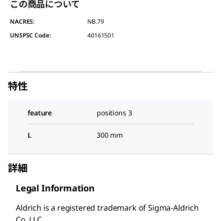
この商品について
NACRES:
NB.79
UNSPSC Code:
40161501
特性
feature
positions 3
L
300 mm
詳細
Legal Information
Aldrich is a registered trademark of Sigma-Aldrich
Co. LLC