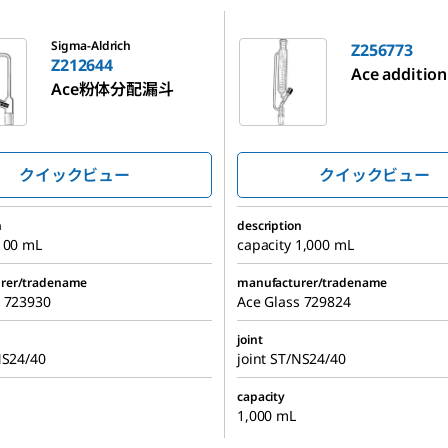
Z256773
Sigma-Aldrich
Z256773
Z212644
Ace addition
Ace粉体分配漏斗
クイックビュー
クイックビュー
n
description
100 mL
capacity 1,000 mL
rer/tradename
manufacturer/tradename
s 723930
Ace Glass 729824
joint
NS24/40
joint ST/NS24/40
capacity
1,000 mL