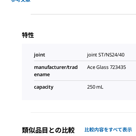
特性
joint
joint ST/NS24/40
manufacturer/trad
Ace Glass 723435
ename
capacity
250 mL
類似品目との比較
比較内容をすべて表示