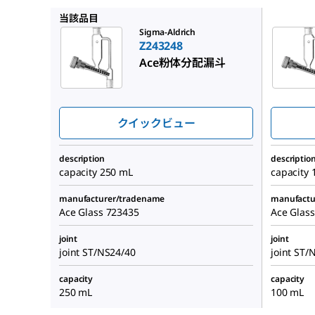
Z212644
当該品目
Sigma-Aldrich
Z243248
Ace粉体分配漏斗
クイックビュー
description
descriptio
capacity 250 mL
capacity 
manufacturer/tradename
manufactu
Ace Glass 723435
Ace Glas
joint
joint
joint ST/NS24/40
joint ST/
capacity
capacity
250 mL
100 mL