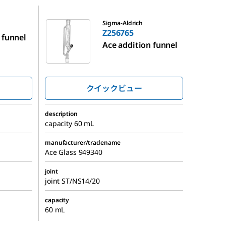
Z256765
Sigma-Aldrich
Z256765
 funnel
Ace addition funnel
クイックビュー
description
capacity 60 mL
manufacturer/tradename
Ace Glass 949340
joint
joint ST/NS14/20
capacity
60 mL