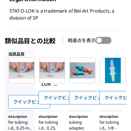
STAT-O-LOK is a trademark of Bel-Art Products, a
division of SP
類似品目との比較
相違点を表示
Z420085
Z282170
Z104485
当該品目
Sigma-
Z420085
Z282170
Aldrich
®
STAT-O-
Keck
Z420077
™
LOK
Quick-
STAT-O-
quick-
ディス
™
LOK
disconn
コネク
quick-
ect
トアダ
クイックビュー
クイックビュー
クイックビ
disconn
クイックビュー
プター
ect
description
description
description
description
for tubing
for tubing
tubing
for tubing
i.d., 0.25 in.,
i.d., 0.25,
adapter,
i.d.,
1/8
‑