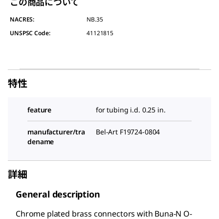
この商品について
NACRES:
NB.35
UNSPSC Code:
41121815
特性
feature
for tubing i.d. 0.25 in.
manufacturer/tra
Bel-Art F19724-0804
dename
詳細
General description
Chrome plated brass connectors with Buna-N O-