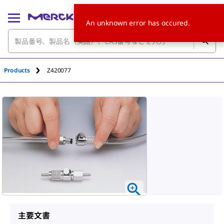
An unknown error has occured.
Products
Z420077
主要文書