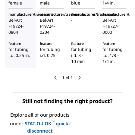
female
male
blue
1/4
in.
manufacturer/tradename
manufacturer/tradename
manufacturer/tradename
manufacturer/tr
Bel-Art
Bel-Art
-
Bel-Art
F19724-
F19724-
H19727-
0804
0204
0000
feature
feature
feature
feature
for tubing
for tubing
for tubing
for tubing
i.d. 0.25 in.
i.d. 0.25
i.d. 8 ‑
i.d.
1/8
‑
10 mm
1/4
in.
1 of 1
Still not finding the right product?
Explore all of our products
™
under
STAT-O-LOK
quick-
disconnect