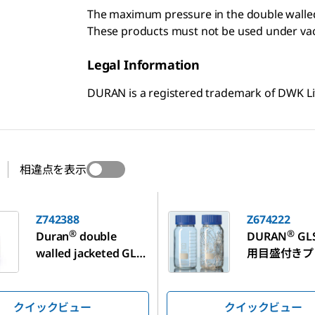
The maximum pressure in the double walled
These products must not be used under v
Legal Information
DURAN is a registered trademark of DWK Li
相違点を表示
Z674222
Z742388
Z674222
®
®
Duran
double
DURAN
GL
walled jacketed GLS
用目盛付きプ
80 bottle
広口瓶
クイックビュー
クイックビュー