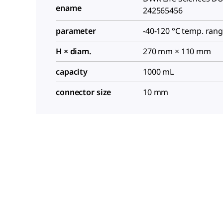
ename
242565456
parameter
-40-120 °C temp. ran
H × diam.
270 mm × 110 mm
capacity
1000 mL
connector size
10 mm