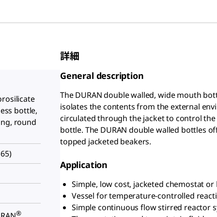
詳細
General description
The DURAN double walled, wide mouth bottle
rosilicate
isolates the contents from the external env
less bottle,
circulated through the jacket to control t
ing, round
bottle. The DURAN double walled bottles off
topped jacketed beakers.
(65)
Application
Simple, low cost, jacketed chemostat or b
Vessel for temperature-controlled react
Simple continuous flow stirred reactor 
®
URAN