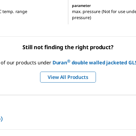
parameter
C temp. range
max. pressure (Not for use und
pressure)
Still not finding the right product?
®
l of our products under
Duran
double walled jacketed GLS
View All Products
O）