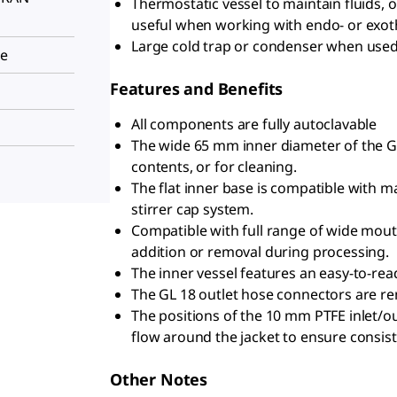
Thermostatic vessel to maintain fluids, o
useful when working with endo- or exot
Large cold trap or condenser when used w
ge
Features and Benefits
All components are fully autoclavable
The wide 65 mm inner diameter of the G
contents, or for cleaning.
The flat inner base is compatible with 
stirrer cap system.
Compatible with full range of wide mout
addition or removal during processing.
The inner vessel features an easy-to-re
The GL 18 outlet hose connectors are re
The positions of the 10 mm PTFE inlet/o
flow around the jacket to ensure consist
Other Notes