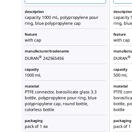
description
descriptio
capacity 1000 mL, polypropylene pour
capacity 
ring, blue polypropylene cap
ring, blu
feature
feature
with cap
with cap
manufacturer/tradename
manufactu
®
®
DURAN
242565456
DURAN
capacity
capacity
1000 mL
500 mL
material
material
PTFE connector, borosilicate glass 3.3
PTFE conn
bottle, polypropylene pour ring, blue
borosilica
polypropylene cap, round bottle,
bottle, p
colorless bottle
bottle
packaging
packaging
pack of 1 ea
pack of 1