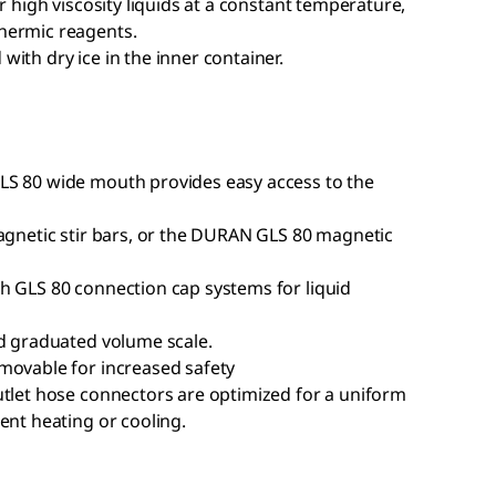
r high viscosity liquids at a constant temperature,
hermic reagents.
ith dry ice in the inner container.
LS 80 wide mouth provides easy access to the
magnetic stir bars, or the DURAN GLS 80 magnetic
h GLS 80 connection cap systems for liquid
ad graduated volume scale.
movable for increased safety
utlet hose connectors are optimized for a uniform
ent heating or cooling.