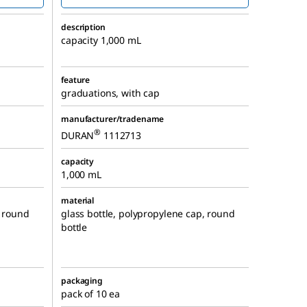
description
capacity 1,000 mL
feature
graduations, with cap
manufacturer/tradename
®
DURAN
1112713
capacity
1,000 mL
material
, round
glass bottle, polypropylene cap, round
bottle
packaging
pack of 10 ea