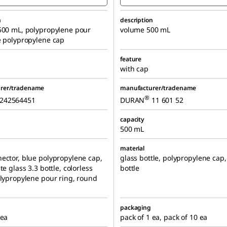
n
description
500 mL, polypropylene pour
volume 500 mL
e polypropylene cap
feature
with cap
rer/tradename
manufacturer/tradename
®
242564451
DURAN
11 601 52
capacity
500 mL
material
ector, blue polypropylene cap,
glass bottle, polypropylene cap
te glass 3.3 bottle, colorless
bottle
olypropylene pour ring, round
packaging
 ea
pack of 1 ea, pack of 10 ea