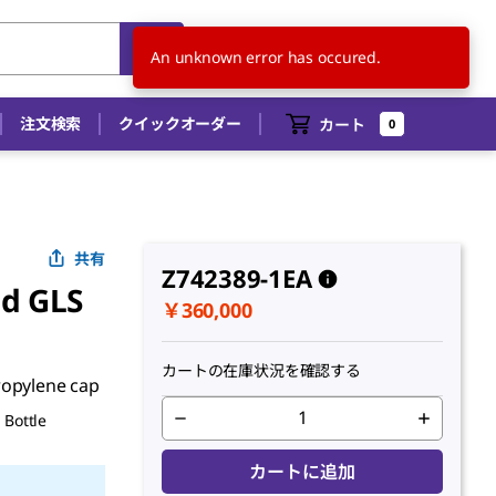
JP
JA
An unknown error has occured.
注文検索
クイックオーダー
カート
0
共有
Z742389-1EA
ed GLS
￥360,000
カートの在庫状況を確認する
ropylene cap
 Bottle
カートに追加