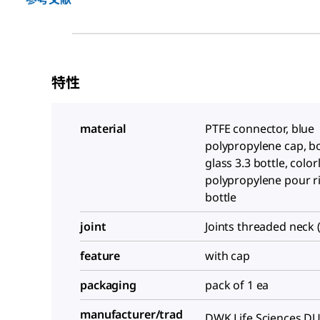
特性
material
PTFE connector, blue
polypropylene cap, bo
glass 3.3 bottle, color
polypropylene pour r
bottle
joint
Joints threaded neck 
feature
with cap
packaging
pack of 1 ea
manufacturer/trad
DWK Life Sciences D