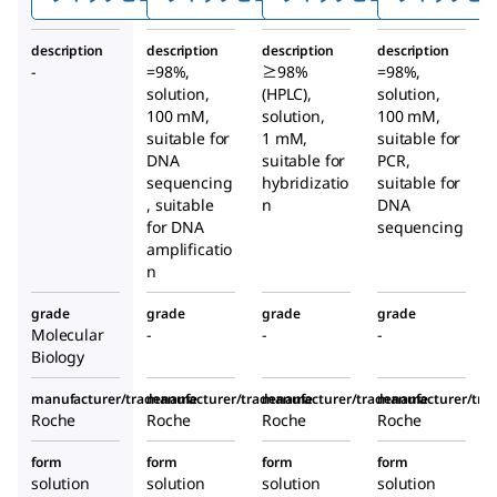
description
description
description
description
-
=98%,
≥98%
=98%,
solution,
(HPLC),
solution,
100 mM,
solution,
100 mM,
suitable for
1 mM,
suitable for
DNA
suitable for
PCR,
sequencing
hybridizatio
suitable for
, suitable
n
DNA
for DNA
sequencing
amplificatio
n
grade
grade
grade
grade
Molecular
-
-
-
Biology
manufacturer/tradename
manufacturer/tradename
manufacturer/tradename
manufacturer/tr
Roche
Roche
Roche
Roche
form
form
form
form
solution
solution
solution
solution