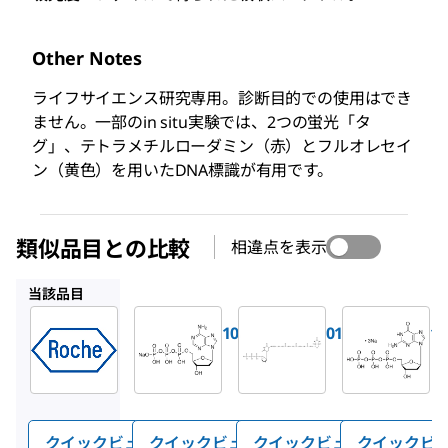
Other Notes
ライフサイエンス研究専用。診断目的での使用はでき
ません。一部のin situ実験では、2つの蛍光「タ
グ」、テトラメチルローダミン（赤）とフルオレセイ
ン（黄色）を用いたDNA標識が有用です。
類似品目との比較
相違点を表示
11051440001
11427598910
11051466001
当該品目
Roche
Roche
Roche
11534378910
11051440001
11427598910
テトラメ
dATP
ビオチ
チルロー
ン-16-
ダミン-5-
ddUTP
dUTP
クイックビュー
クイックビュー
クイックビュー
クイックビ