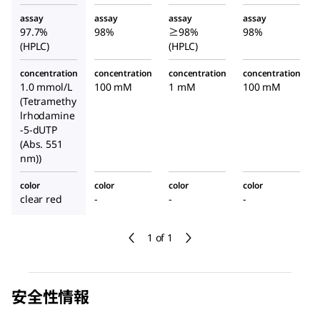
assay
assay
assay
assay
97.7%
98%
≥98%
98%
(HPLC)
(HPLC)
concentration
concentration
concentration
concentration
1.0 mmol/L
100 mM
1 mM
100 mM
(Tetramethy
lrhodamine
-5-dUTP
(Abs. 551
nm))
color
color
color
color
clear red
-
-
-
1 of 1
安全性情報