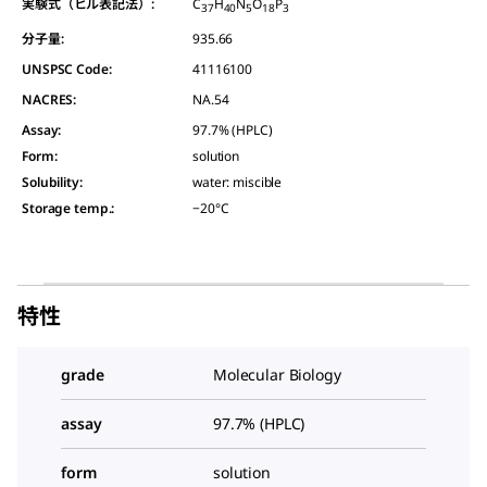
実験式（ヒル表記法）:
C
H
N
O
P
37
40
5
18
3
分子量:
935.66
UNSPSC Code:
41116100
NACRES:
NA.54
Assay
:
97.7% (HPLC)
Form
:
solution
Solubility
:
water: miscible
Storage temp.
:
−20°C
特性
grade
Molecular Biology
assay
97.7% (HPLC)
form
solution