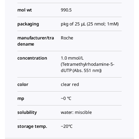
mol wt
990.5
packaging
pkg of 25 μL (25 nmol; 1mM)
manufacturer/tra
Roche
dename
concentration
1.0 mmol/L
(Tetramethylrhodamine-5-
dUTP (Abs. 551 nm))
color
clear red
mp
~0 °C
solubility
water: miscible
storage temp.
−20°C