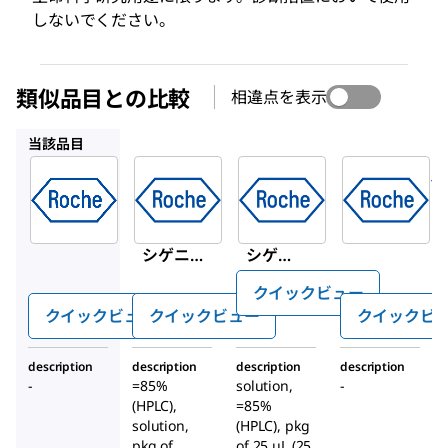
しないでください。
類似品目との比較
相違点を表示
DIUTP-RO
11363905910
DIGUTP-RO
当該品目
Roche
Roche
Roche
DIUTPS-
DIUTP-
11363905910
RO
RO
ジゴキシ
ジゴキ
ジゴキ
ゲニン-11-
シゲニ
シゲニ
ddUTP
ン-11-
ン-11-
クイックビュー
dUTP、
dUTP
クイックビュー
クイックビュー
クイックビ
アルカ
、アル
リに安
カリで
description
description
description
description
定
不安定
-
=85%
solution,
-
(HPLC),
=85%
solution,
(HPLC), pkg
pkg of
of 25 μL (25