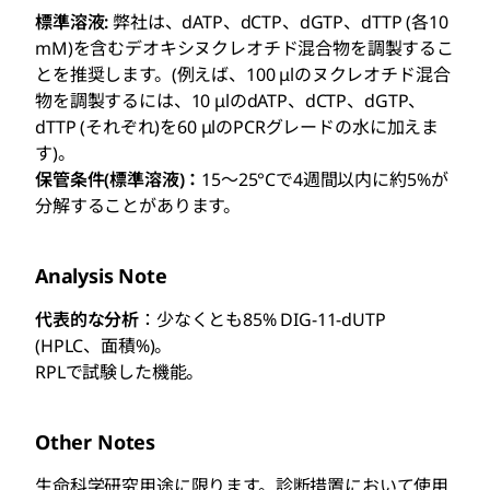
標準溶液:
弊社は、dATP、dCTP、dGTP、dTTP (各10
mM)を含むデオキシヌクレオチド混合物を調製するこ
とを推奨します。(
例えば、
100 μlのヌクレオチド混合
物を調製するには、10 μlのdATP、dCTP、dGTP、
dTTP (それぞれ)を60 μlのPCRグレードの水に加えま
す)。
保管条件(標準溶液)：
15～25°Cで4週間以内に約5%が
分解することがあります。
Analysis Note
代表的な分析
：少なくとも85% DIG-11-dUTP
(HPLC、面積%)。
RPLで試験した機能。
Other Notes
生命科学研究用途に限ります。診断措置において使用