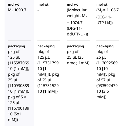
mol wt
mol wt
mol wt
mol wt
M
1090.7
-
(Molecular
(M
= 1106.7
r
r
weight: M
(DIG-11-
r
= 1074.7
UTP-Li4))
(DIG-11-
ddUTP-Li
))
4
packaging
packaging
packaging
packaging
pkg of
pkg of
pkg of
pkg of
125 μL
125 μL
25 μL (25
25 μL
(115587069
(115731799
nmol; 1mM)
(112092569
10 [1 mM]),
10 [1
10 [10
pkg of
mM]]]), pkg
mM]), pkg
25 μL
of 25 μL
of 57 μL
(110930889
(115731529
(033592479
10 [1 mM]),
10 [1 mM])
10 [3.5
pkg of 5 ×
mM])
125 μL
(115700139
10 [5x1
mM])