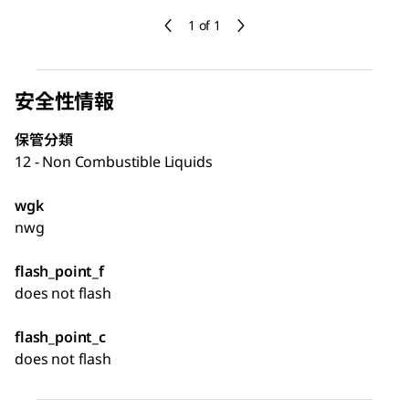
1 of 1
安全性情報
保管分類
12 - Non Combustible Liquids
wgk
nwg
flash_point_f
does not flash
flash_point_c
does not flash