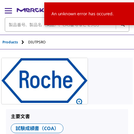
An unknown error has occured.
Products
DIUTPSRO
主要文書
試験成績書（COA）