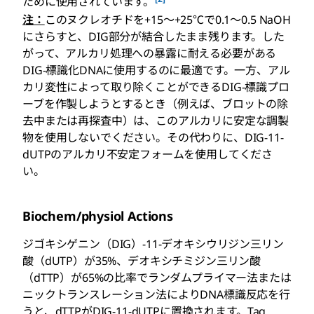
ために使用されています。
注：
このヌクレオチドを+15～+25℃で0.1～0.5 NaOH
にさらすと、DIG部分が結合したまま残ります。した
がって、アルカリ処理への暴露に耐える必要がある
DIG-標識化DNAに使用するのに最適です。一方、アル
カリ変性によって取り除くことができるDIG-標識プロ
ーブを作製しようとするとき（例えば、ブロットの除
去中または再探査中）は、このアルカリに安定な調製
物を使用しないでください。その代わりに、DIG-11-
dUTPのアルカリ不安定フォームを使用してくださ
い。
Biochem/physiol Actions
ジゴキシゲニン（DIG）-11-デオキシウリジン三リン
酸（dUTP）が35%、デオキシチミジン三リン酸
（dTTP）が65%の比率でランダムプライマー法または
ニックトランスレーション法によりDNA標識反応を行
うと、dTTPがDIG-11-dUTPに置換されます。Taq