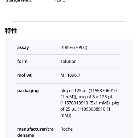
Storage temp.
:
−20°C
特性
assay
≥85% (HPLC)
form
solution
mol wt
M
1090.7
r
packaging
pkg of 125 μL (11558706910
[1 mM]), pkg of 5 × 125 μL
(11570013910 [5x1 mM]), pkg
of 25 μL (11093088910 [1
mM])
manufacturer/tra
Roche
dename