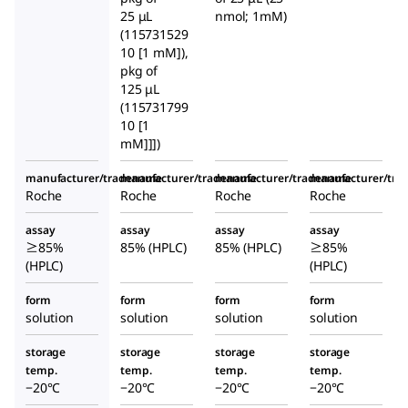
25 μL
nmol; 1mM)
(115731529
10 [1 mM]),
pkg of
125 μL
(115731799
10 [1
mM]]])
manufacturer/tradename
manufacturer/tradename
manufacturer/tradename
manufacturer/tr
Roche
Roche
Roche
Roche
assay
assay
assay
assay
≥85%
85% (HPLC)
85% (HPLC)
≥85%
(HPLC)
(HPLC)
form
form
form
form
solution
solution
solution
solution
storage
storage
storage
storage
temp.
temp.
temp.
temp.
−20°C
−20°C
−20°C
−20°C