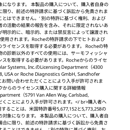
象になります。 本製品の購入について、購入者自身の
に限り、前述の特許請求に基づく訴訟から免責されま
とはできません。′ 別の特許に基づく権利、および
者の活動の結果の報告を含み、それに限定されないあ
が明示的に、暗示的、または禁反言によって譲渡され
使用されます。Rocheの特許請求の下でヒトおよび
のライセンスを取得する必要があります。 Rocheの特
物の診断以外のすべての使用には、サーモフィッシャ
スを取得する必要があります。Rocheからのライセ
stems, Inc.のLicensing Department（4300
588, USA or Roche Diagnostics GmbH, Sandhofer
 Germany）にお問い合わせただくことにより入手が許可されま
ックからのライセンス購入に関する詳細情報
partment（5791 Van Allen Way, Carlsbad,
わせいただくことにより入手が許可されます。</ br>購入者へ
ことは、米国特許番号5,677,152と5,773,258の
の対象になります。 本製品の購入について、購入者自
場合に限り、前述の特許請求に基づく訴訟から免責さ
ることはできません。′ 別の特許に基づく権利、お