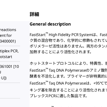
詳細
General description
 reactions
™
FastStart
High Fidelity PCR Systemは、
ent for
ク質の混合物であり、化学的に修飾もされて
53400001)
ポリメラーゼ活性はありません。両方のタンパク
tiplex PCR,
加熱することにより活性化されます。
otstart
ホットスタートプロトコルにより、特異性、感
3361001 [10
™
FastStart
Taq DNA Polymerase
U
酵素を不活化します。プライマーが非特異的
 U])
™
FastStart
Taq DNA Polymeraseは
キング基を除去することにより活性化されます。Fa
プレックスPCRに適した製品です。