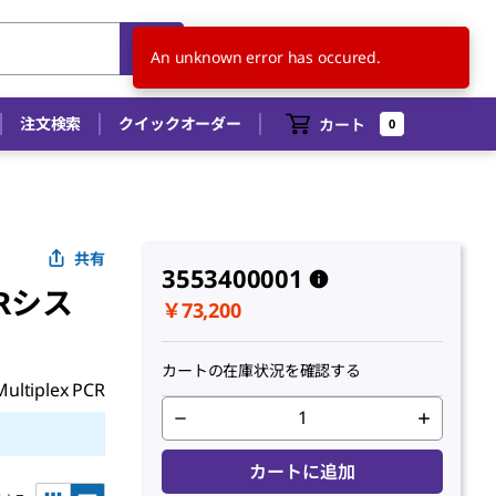
JP
JA
An unknown error has occured.
注文検索
クイックオーダー
カート
0
共有
3553400001
Rシス
￥73,200
カートの在庫状況を確認する
 Multiplex PCR
カートに追加