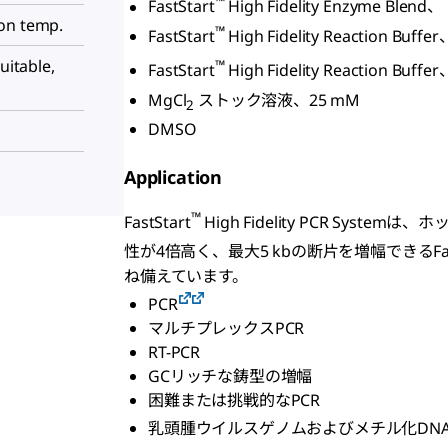
™
FastStart
High Fidelity Enzyme Bl
on temp.
™
FastStart
High Fidelity Reaction Bu
uitable,
™
FastStart
High Fidelity Reaction Bu
MgCl
ストック溶液、25 mM
2
DMSO
Application
™
FastStart
High Fidelity PCR Sys
性が4倍高く、最大5 kbの断片を増幅できるFast
ね備えています。
PCR
マルチプレックスPCR
RT-PCR
GCリッチな鋳型の増幅
困難または挑戦的なPCR
乳頭腫ウイルスゲノムおよびメチル化DN