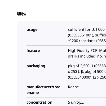
特性
usage
sufficient for ≤1,000
(03553361001), suffici
≤200 reactions (035
feature
High Fidelity PCR, Mul
dNTPs included: no, h
packaging
pkg of 2,500 U (0355
x 250 U]), pkg of 500 
(03553400001 [2 x 250
manufacturer/trad
Roche
ename
concentration
5 unit/μL