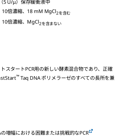
end、（5 U/μ）保存緩衝液中
ffer、10倍濃縮、18 mM MgCl
2を含む
ffer、10倍濃縮、MgCl
2を含まない
temは、ホットスタートPCR用の新しい酵素混合物であり、正確
™
Start
Taq DNA ポリメラーゼのすべての長所を兼
Aの増幅における困難または挑戦的なPCR