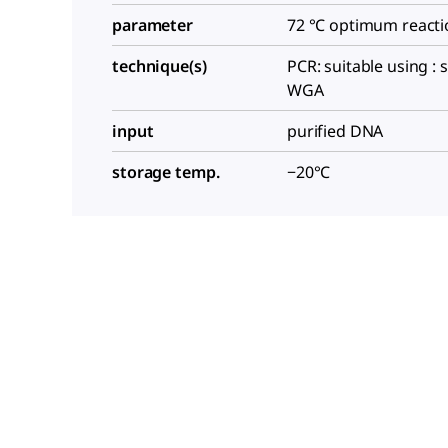
parameter
72 °C optimum reacti
technique(s)
PCR: suitable using : s
WGA
input
purified DNA
storage temp.
−20°C