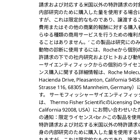
請求および対応する米国以外の特許請求の対
内部研究のために購入した量を使用する場合
すが、これは限定的なものであり、譲渡するこ
費用またはその他の商業的報酬に対する購入
らゆる種類の商用サービスを行うための権利
ることはありません。′ この製品は研究にのみ
動物の診断に使用するには、Rocheから個別
許請求の下での社内研究およびヒトおよび動
ーサイエンティフィックからの個別のライセン
ンス購入に関する詳細情報は、Roche Molecular Sy
Hacienda Drive, Pleasanton, California 94
Strasse 116, 68305 Mannheim,
す。 サーモフィッシャーサイエンティフィ
は、 Thermo Fisher ScientificのLicensing De
California 92008, USA）にお問い合
の通知：限定ライセンス<br />この製品を使用する
特許請求および対応する米国以外の特許請求
身の内部研究のために購入した量を使用する
れますが、これは限定的なものであり、譲渡す