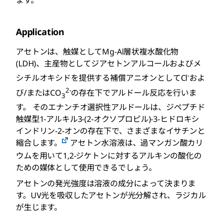
ます。
Application
アセトンは、触媒としてMg-Al層状複水酸化物
(LDH)、主産物としてジアセトンアルコールおよびメ
-
シチルオキシドを提供する補償アニオンとしてCl
およ
2-
び/またはCO
の存在下でアルドール反応を行いま
3
す。 そのエナンチオ選択性アルドールは、ジペプチド
触媒型1-アルキル3-(2-オクソプロピル)-3-ヒドロキシ
インドリン-2-オンの存在下で、さまざまなイサチンと
縮合します。
アセトン水溶液は、過マンガン酸カリ
ウムを用いて1,2-ジケトンに対するアルキンの酸化の
ための媒体として使用できるでしょう。
アセトンの発光強度は溶液の成分によって決まりま
す。UV光を吸収したアセトンが光分解され、ラジカル
が生じます。