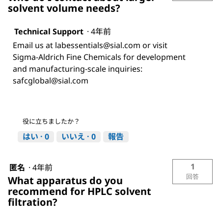
solvent volume needs?
Technical Support
·
4年前
Email us at labessentials@sial.com or visit
Sigma-Aldrich Fine Chemicals for development
and manufacturing-scale inquiries:
safcglobal@sial.com
役に立ちましたか？
はい ·
0
いいえ ·
0
報告
1
匿名
·
4年前
回答
What apparatus do you
recommend for HPLC solvent
filtration?