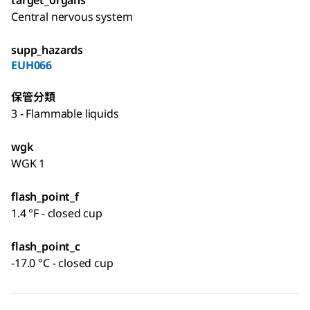
target_organs
Central nervous system
supp_hazards
EUH066
保管分類
3 - Flammable liquids
wgk
WGK 1
flash_point_f
1.4 °F - closed cup
flash_point_c
-17.0 °C - closed cup