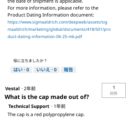
the date of shipment is applicable.
For more information, please refer to the
Product Dating Information document:
https://www.sigmaaldrich.com/deepweb/assets/sig
maaldrich/marketing/global/documents/418/501/pro
duct-dating-information-06-25-mk.pdf
役に立ちましたか？
はい ·
0
いいえ ·
0
報告
1
Vestal
·
2年前
回答
What is the cap made out of?
Technical Support
·
1年前
The cap is a red polypropylene cap.