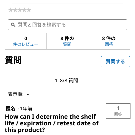
★★★★★
★★★★★
評
質
質
価
問
ϙ
問
値
と
と
な
回
回
0
8 件の
8 件の
し
答
答
Acetone
件のレビュー
質問
回答
を
を
検
検
質問
索
索
質問する
す
す
る
る
1–8/8 質問
表示順:
メ
▼
ニ
1
匿名
·
1年前
ュ
回答
How can I determine the shelf
ー
life / expiration / retest date of
this product?