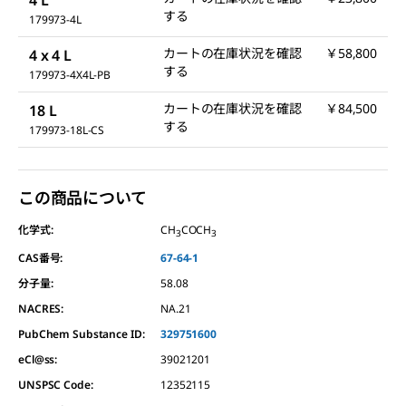
する
179973-4L
カートの在庫状況を確認
￥58,800
4 x 4 L
する
179973-4X4L-PB
カートの在庫状況を確認
￥84,500
18 L
する
179973-18L-CS
この商品について
化学式:
CH
COCH
3
3
CAS番号:
67-64-1
分子量:
58.08
NACRES:
NA.21
PubChem Substance ID:
329751600
eCl@ss:
39021201
UNSPSC Code:
12352115