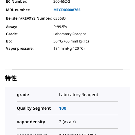
EC Number:
200-662-2
MDL number:
MFCD00008765
Beilstein/REAXYS Number:
635680
Assay
:
≥99.5%
Grade
:
Laboratory Reagent
Bp
:
56 °C/760 mmHg (lit.)
Vapor pressure
:
184 mmHg ( 20 °C)
特性
grade
Laboratory Reagent
Quality Segment
100
vapor density
2 (vs air)