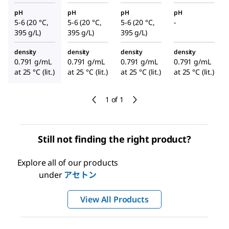
pH
pH
pH
pH
5-6 (20 °C,
5-6 (20 °C,
5-6 (20 °C,
-
395 g/L)
395 g/L)
395 g/L)
density
density
density
density
0.791 g/mL
0.791 g/mL
0.791 g/mL
0.791 g/mL
at 25 °C (lit.)
at 25 °C (lit.)
at 25 °C (lit.)
at 25 °C (lit.)
1 of 1
Still not finding the right product?
Explore all of our products
under
アセトン
View All Products