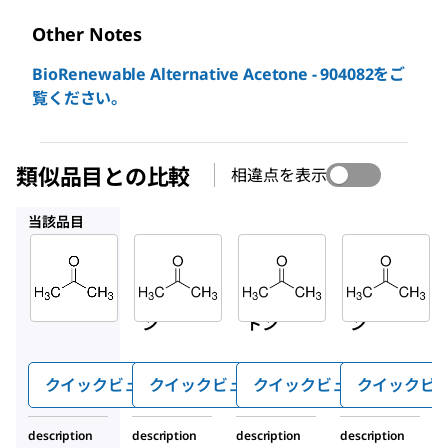
Other Notes
BioRenewable Alternative Acetone - 904082をご
覧ください。
類似品目との比較
相違点を表示
32201
179124
439126
当該品目
Sigma-
Sigma-
Sigma-
Aldrich
Aldrich
Aldrich
179973
32201
179124
アセト
アセ
アセト
ン
トン
ン
クイックビュー
クイックビュー
クイックビュー
クイックビ
description
description
description
description