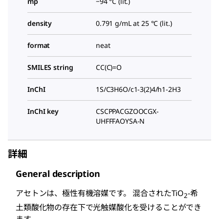
mp
−94 °C (lit.)
density
0.791 g/mL at 25 °C (lit.)
format
neat
SMILES string
CC(C)=O
InChI
1S/C3H6O/c1-3(2)4/h1-2H3
InChI key
CSCPPACGZOOCGX-
UHFFFAOYSA-N
詳細
General description
アセトンは、極性有機溶媒です。 混合されたTiO
-希
2
土類酸化物の存在下で光触媒酸化を受けることができ