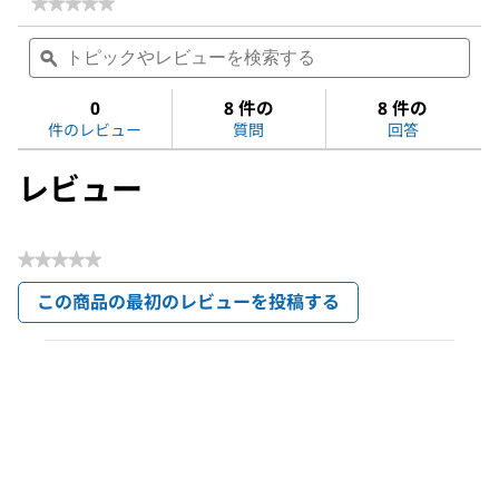
★★★★★
★★★★★
評
ト
ト
価
ピ
ϙ
ピ
値
ッ
ッ
な
ク
ク
0
8 件の
8 件の
し
や
や
Acetone
件のレビュー
質問
回答
レ
レ
ビ
ビ
レビュー
ュ
ュ
ー
ー
を
を
検
検
★★★★★
索
索
評
す
す
この商品の最初のレビューを投稿する
価
る
る
.
値
こ
な
の
し
操
作
で
モ
ー
ダ