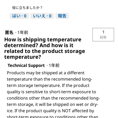
役に立ちましたか？
はい ·
0
いいえ ·
0
報告
1
匿名
·
1年前
回答
How is shipping temperature
determined? And how is it
related to the product storage
temperature?
Technical Support
·
1年前
Products may be shipped at a different
temperature than the recommended long-
term storage temperature. If the product
quality is sensitive to short-term exposure to
conditions other than the recommended long-
term storage, it will be shipped on wet or dry-
ice. If the product quality is NOT affected by
short-term exposure to conditions other than