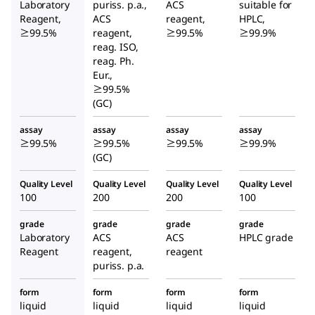
Laboratory
puriss. p.a.,
ACS
suitable for
Reagent,
ACS
reagent,
HPLC,
≥99.5%
reagent,
≥99.5%
≥99.9%
reag. ISO,
reag. Ph.
Eur.,
≥99.5%
(GC)
assay
assay
assay
assay
≥99.5%
≥99.5%
≥99.5%
≥99.9%
(GC)
Quality Level
Quality Level
Quality Level
Quality Level
100
200
200
100
grade
grade
grade
grade
Laboratory
ACS
ACS
HPLC grade
Reagent
reagent,
reagent
puriss. p.a.
form
form
form
form
liquid
liquid
liquid
liquid