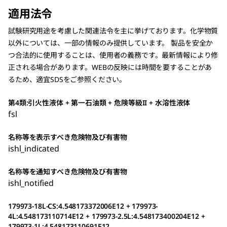
適用法令
試験研究用途を考慮した関連法令を主に挙げております。化学物質
以外については、一部の情報のみ提供しています。 製品を安全か
つ合法的に使用することは、使用者の義務です。最新情報により修
正される場合があります。WEBの反映には時間を要することがあ
るため、適宜SDSをご参照ください。
第4類:引火性液体 + 第一石油類 + 危険等級II + 水溶性液体
fsl
名称等を表示すべき危険物及び有害物
ishl_indicated
名称等を通知すべき危険物及び有害物
ishl_notified
179973-18L-CS:4.548173372006E12 + 179973-
4L:4.548173110714E12 + 179973-2.5L:4.548173400204E12 +
179973-1L:4.548173110691E12