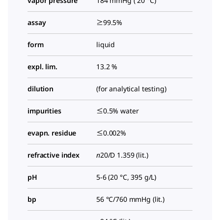
vapor pressure
184 mmHg ( 20 °C)
assay
≥99.5%
form
liquid
expl. lim.
13.2 %
dilution
(for analytical testing)
impurities
≤0.5% water
evapn. residue
≤0.002%
refractive index
n
20/D
1.359 (lit.)
pH
5-6 (20 °C, 395 g/L)
bp
56 °C/760 mmHg (lit.)