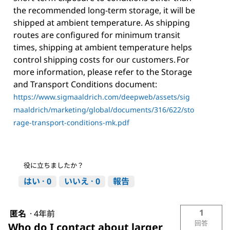
the recommended long-term storage, it will be
shipped at ambient temperature. As shipping
routes are configured for minimum transit
times, shipping at ambient temperature helps
control shipping costs for our customers. For
more information, please refer to the Storage
and Transport Conditions document:
https://www.sigmaaldrich.com/deepweb/assets/sig
maaldrich/marketing/global/documents/316/622/sto
rage-transport-conditions-mk.pdf
役に立ちましたか？
はい ·
0
いいえ ·
0
報告
1
匿名
·
4年前
回答
Who do I contact about larger