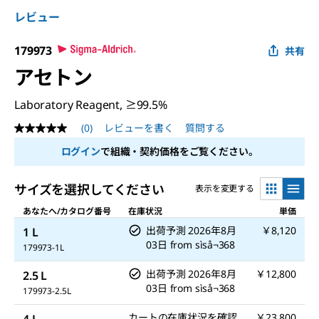
レビュー
179973
共有
アセトン
Laboratory Reagent, ≥99.5%
(0)
レビューを書く
質問する
評
価
ログイン
で組織・契約価格をご覧ください。
値
な
し
サイズを選択してください
表示を変更する
同
じ
あなたへ/カタログ番号
在庫状況
単価
ペ
ー
出荷予測
2026年8月
￥8,120
1 L
ジ
03日
from
sìså¬368
の
179973-1L
リ
ン
出荷予測
2026年8月
￥12,800
2.5 L
ク。
03日
from
sìså¬368
179973-2.5L
カートの在庫状況を確認
￥23,800
4 L