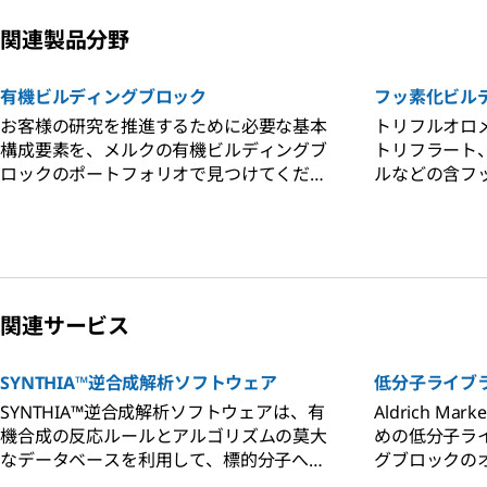
関連製品分野
有機ビルディングブロック
フッ素化ビル
お客様の研究を推進するために必要な基本
トリフルオロ
構成要素を、メルクの有機ビルディングブ
トリフラート
ロックのポートフォリオで見つけてくださ
ルなどの含フ
い。アルケン、アルカン、アルキン、アレ
豊富に取り揃
ーン、アレンなど。
へ提供するこ
簡単にたどり
関連サービス
SYNTHIA™逆合成解析ソフトウェア
低分子ライブ
SYNTHIA™逆合成解析ソフトウェアは、有
Aldrich Ma
機合成の反応ルールとアルゴリズムの莫大
めの低分子ラ
なデータベースを利用して、標的分子への
グブロックの
実現可能な経路を効率的に検索し、創薬を
ます。