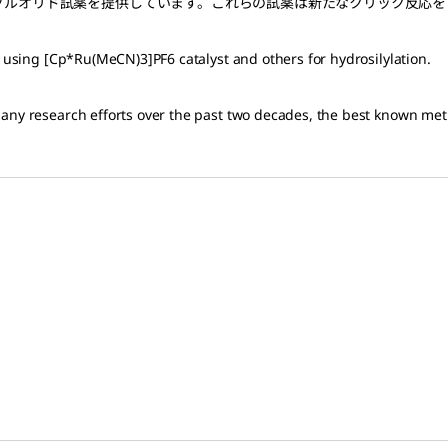
スルホニルフルオリド試薬を提供しています。これらの試薬は新たなクリック反応
s using [Cp*Ru(MeCN)3]PF6 catalyst and others for hydrosilylation.
 many research efforts over the past two decades, the best known m