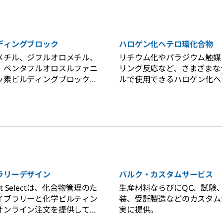
ディングブロック
ハロゲン化ヘテロ環化合物
メチル、ジフルオロメチル、
リチウム化やパラジウム触媒
、ペンタフルオロスルファニ
リング反応など、さまざまな
ッ素ビルディングブロックを
ルで使用できるハロゲン化ヘ
え、お客様のツールボックス
なポートフォリオをご購入く
とにより、目的化合物により
つけるようサポートします。
ラリーデザイン
バルク・カスタムサービス
rket Selectは、化合物管理のた
生産材料ならびにQC、試験
イブラリーと化学ビルティン
装、受託製造などのカスタム
オンライン注文を提供してい
実に提供。