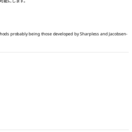
を可能にします。
ethods probably being those developed by Sharpless and Jacobsen-