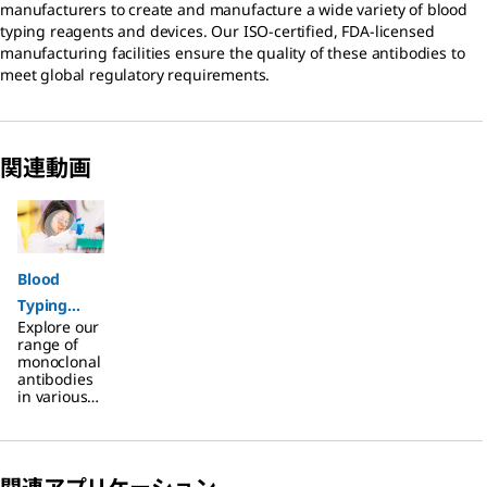
manufacturers to create and manufacture a wide variety of blood
typing reagents and devices. Our ISO-certified, FDA-licensed
manufacturing facilities ensure the quality of these antibodies to
meet global regulatory requirements.
関連動画
Slide 1 of 1
Blood
Typing
Explore our
Monoclonal
range of
Antibodies
monoclonal
antibodies
in various
forms, from
standardize
d
intermediat
es, FFMU,