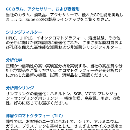
GCカラム、アクセサリー、および吸着剤
当社のカラム、消耗品、アクセサリーで、優れたGC性能を実現し
ましょう。Supelco®の製品ラインナップをご覧ください。
シリンジフィルター
HPLC、UHPLC、イオンクロマトグラフィー、溶出試験、その他
の分析に向けた試料調製に最適化された、さまざまな膜材質およ
び孔径を備えた高性能な滅菌および非滅菌シリンジフィルターを
取り揃えています。
分析化学
正確かつ信頼性の高い実験室分析を実現する、当社の高品質な分
析化学製品をご覧ください。クロマトグラフィーや分光分析など
に対応した最新の機器、試薬、消耗品をご確認ください。
分析用シリンジ
サンプリングの最適化：ハミルトン、SGE、VICI® プレシジョ
ン・サンプリング用シリンジ ― 標準仕様、高品質。用途、互換
性、好みに応じてお選びください。
薄層クロマトグラフィー（TLC）
弊社では、お客様のニーズに合わせて、シリカ、アルミニウム、
ガラス、プラスチックを基材とした、さまざまなサイズの従来の