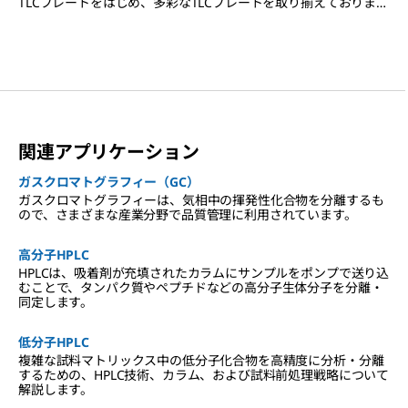
TLCプレートをはじめ、多彩なTLCプレートを取り揃えておりま
す。また、HPTLCプレート、MSグレードのTLCおよびHPTLCプレ
ート、PLCプレートもご用意しております。
関連アプリケーション
ガスクロマトグラフィー（GC）
ガスクロマトグラフィーは、気相中の揮発性化合物を分離するも
ので、さまざまな産業分野で品質管理に利用されています。
高分子HPLC
HPLCは、吸着剤が充填されたカラムにサンプルをポンプで送り込
むことで、タンパク質やペプチドなどの高分子生体分子を分離・
同定します。
低分子HPLC
複雑な試料マトリックス中の低分子化合物を高精度に分析・分離
するための、HPLC技術、カラム、および試料前処理戦略について
解説します。