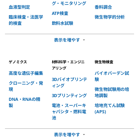
グ・モニタリング
血液型判定
香料調合
ATP検査
臨床検査・法医学
微生物学的分析
的検査
飲料水試験
表示を増やす
ゲノミクス
材料科学・エンジニ
微生物検査
アリング
高度な遺伝子編集
バイオバーデン試
3Dバイオプリンテ
験
クローニング・発
ィング
現
微生物試験用の培
3Dプリンティング
地調製
DNA・RNAの精
製
電池・スーパーキ
培地充てん試験
ャパシタ・燃料電
(APS)
池
表示を増やす