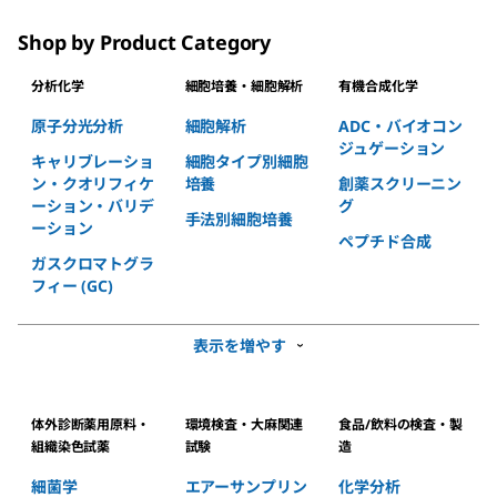
Shop by Product Category
分析化学
細胞培養・細胞解析
有機合成化学
原子分光分析
細胞解析
ADC・バイオコン
ジュゲーション
キャリブレーショ
細胞タイプ別細胞
ン・クオリフィケ
培養
創薬スクリーニン
ーション・バリデ
グ
手法別細胞培養
ーション
ペプチド合成
ガスクロマトグラ
フィー (GC)
表示を増やす
体外診断薬用原料・
環境検査・大麻関連
食品/飲料の検査・製
組織染色試薬
試験
造
細菌学
エアーサンプリン
化学分析