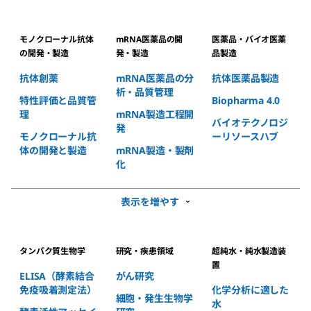
モノクローナル抗体
mRNA医薬品の開
医薬品・バイオ医薬
の開発・製造
発・製造
品製造
抗体創薬
mRNA医薬品の分
抗体医薬品製造
析・品質管理
特性評価と品質管
Biopharma 4.0
理
mRNA製造工程開
バイオテクノロジ
発
モノクローナル抗
ーリソースハブ
体の開発と製造
mRNA製造・製剤
化
表示を増やす
タンパク質生物学
研究・疾患領域
超純水・純水製造装
置
ELISA（酵素結合
がん研究
免疫吸着測定法）
化学分析に適した
細胞・発生生物学
水