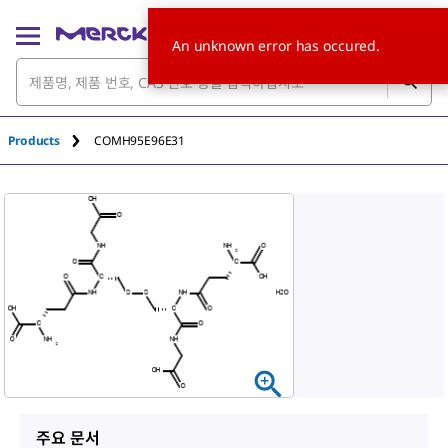
An unknown error has occured.
Products
COMH95E96E31
주요 문서