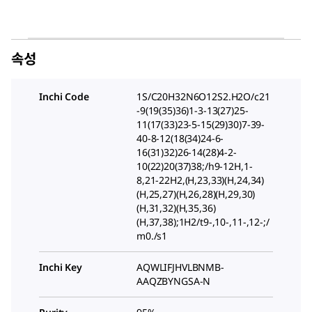
속성
Inchi Code
1S/C20H32N6O12S2.H2O/c21
-9(19(35)36)1-3-13(27)25-
11(17(33)23-5-15(29)30)7-39-
40-8-12(18(34)24-6-
16(31)32)26-14(28)4-2-
10(22)20(37)38;/h9-12H,1-
8,21-22H2,(H,23,33)(H,24,34)
(H,25,27)(H,26,28)(H,29,30)
(H,31,32)(H,35,36)
(H,37,38);1H2/t9-,10-,11-,12-;/
m0./s1
Inchi Key
AQWLIFJHVLBNMB-
AAQZBYNGSA-N