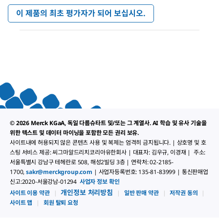
평
이 제품의 최초 평가자가 되어 보십시오.
점
.
값
이
없
작
음
업
으
로
모
달
대
화
상
© 2026 Merck KGaA, 독일 다름슈타트 및/또는 그 계열사. AI 학습 및 유사 기술을
자
위한 텍스트 및 데이터 마이닝을 포함한 모든 권리 보유.
가
열
사이트내에 허용되지 않은 콘텐츠 사용 및 복제는 엄격히 금지됩니다. | 상호명 및 호
립
스팅 서비스 제공: 씨그마알드리치코리아유한회사 | 대표자: 김우규, 이경재 | 주소:
니
서울특별시 강남구 테헤란로 508, 해성2빌딩 3층 | 연락처: 02-2185-
다.
1700,
sakr@merckgroup.com
| 사업자등록번호: 135-81-83999 | 통신판매업
신고:2020-서울강남-01294
사업자 정보 확인
개인정보 처리방침
사이트 이용 약관
|
|
일반 판매 약관
|
저작권 동의
|
사이트 맵
|
회원 탈퇴 요청