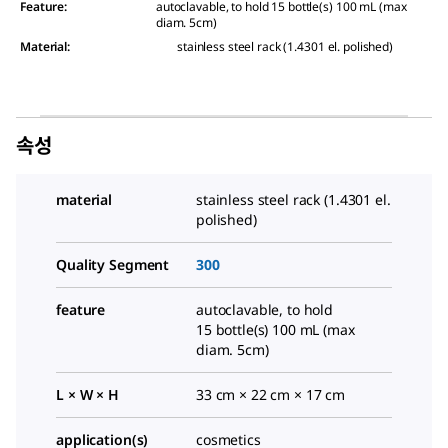
Feature
:
autoclavable, to hold 15 bottle(s) 100 mL (max
diam. 5cm)
Material
:
stainless steel rack (1.4301 el. polished)
속성
material
stainless steel rack (1.4301 el.
polished)
Quality Segment
300
feature
autoclavable, to hold
15 bottle(s) 100 mL (max
diam. 5cm)
L × W × H
33 cm × 22 cm × 17 cm
application(s)
cosmetics