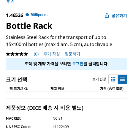
후기
1.46526
공유하기
Bottle Rack
Stainless Steel Rack for the transport of up to
15x100ml bottles (max diam. 5 cm), autoclavable
(0)
후기 작성
질문하기
평
점
조직 및 계약 가격을 보려면
로그인
를 클릭합니다.
값
없
음
크기 선택
보기 변경
같
은
팩 크기/SKU
재고 정보
가격 (VAT 별도)
페
이
지
링
제품정보 (DICE 배송 시 비용 별도)
크.
NACRES:
NC.81
UNSPSC Code:
41122409