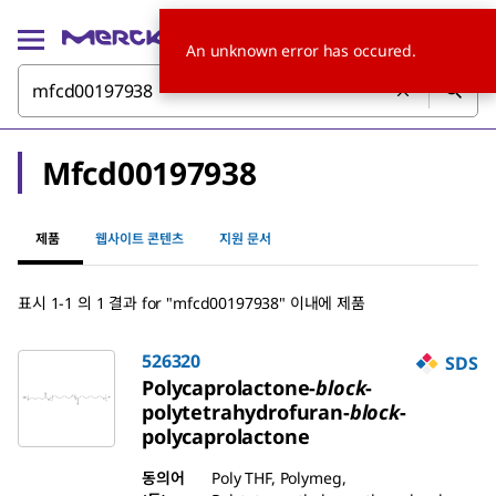
An unknown error has occured.
Mfcd00197938
제품
웹사이트 콘텐츠
지원 문서
표시 1-1 의 1 결과
for
"
mfcd00197938
"
이내에 제품
526320
SDS
Polycaprolactone-
block
-
polytetrahydrofuran-
block
-
polycaprolactone
동의어
Poly THF, Polymeg,