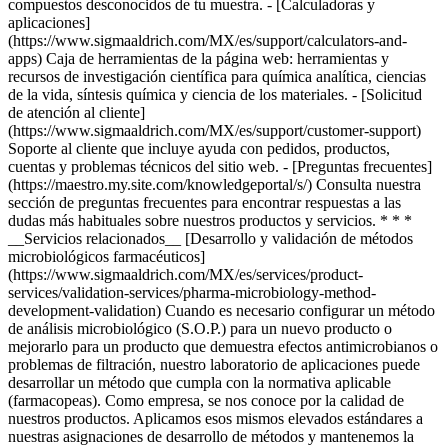
compuestos desconocidos de tu muestra. - [Calculadoras y
aplicaciones]
(https://www.sigmaaldrich.com/MX/es/support/calculators-and-
apps) Caja de herramientas de la página web: herramientas y
recursos de investigación científica para química analítica, ciencias
de la vida, síntesis química y ciencia de los materiales. - [Solicitud
de atención al cliente]
(https://www.sigmaaldrich.com/MX/es/support/customer-support)
Soporte al cliente que incluye ayuda con pedidos, productos,
cuentas y problemas técnicos del sitio web. - [Preguntas frecuentes]
(https://maestro.my.site.com/knowledgeportal/s/) Consulta nuestra
sección de preguntas frecuentes para encontrar respuestas a las
dudas más habituales sobre nuestros productos y servicios. * * *
__Servicios relacionados__ [Desarrollo y validación de métodos
microbiológicos farmacéuticos]
(https://www.sigmaaldrich.com/MX/es/services/product-
services/validation-services/pharma-microbiology-method-
development-validation) Cuando es necesario configurar un método
de análisis microbiológico (S.O.P.) para un nuevo producto o
mejorarlo para un producto que demuestra efectos antimicrobianos o
problemas de filtración, nuestro laboratorio de aplicaciones puede
desarrollar un método que cumpla con la normativa aplicable
(farmacopeas). Como empresa, se nos conoce por la calidad de
nuestros productos. Aplicamos esos mismos elevados estándares a
nuestras asignaciones de desarrollo de métodos y mantenemos la