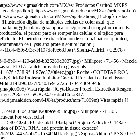
](https://www.sigmaaldrich.com/MX/es/product/sigma/l3771) Vista rápida [![Triton™ X-100 Molecular Biology](https://www.sigmaaldrich.com/deepweb/assets/sigmaaldrich/product/structures/138/700/e9d8b453-9908-4300-a61d-50deeaaf05ef/640/e9d8b453-9908-4300-a61d-50deeaaf05ef.png) \ Sigma-Aldrich \ T8787 \ Triton™ X-100](https://www.sigmaaldrich.com/MX/es/product/sigma/t8787) Vista rápida [![TERGITOL™ Type 15-S-9](https://www.sigmaaldrich.com/deepweb/assets/sigmaaldrich/product/images/169/582/11c7bbf2-2cf3-4cfe-8a03-5385f1d2301a/640/11c7bbf2-2cf3-4cfe-8a03-5385f1d2301a.jpg) \ Sigma-Aldrich \ 15S9 \ TERGITOL™](https://www.sigmaaldrich.com/MX/es/product/sigma/15s9) Vista rápida [![rLysozyme Solution Stabilized recombinant lysozyme](https://www.sigmaaldrich.com/deepweb/assets/sigmaaldrich/product/images/805/140/120371e6-0885-48f7-b13f-eeb114acd0f8/640/120371e6-0885-48f7-b13f-eeb114acd0f8.jpg) \ Millipore \ 71110-M \ rLysozyme Solution](https://www.sigmaaldrich.com/MX/es/product/mm/71110m) Vista rápida [![α-Hemolysin from Staphylococcus aureus lyophilized powder, Protein ~60 % by Lowry, ≥10,000 units/mg protein](https://www.sigmaaldrich.com/deepweb/assets/sigmaaldrich/product/images/537/060/89aadaf4-30bb-40a2-ad3f-b4fb77ba7fd8/640/89aadaf4-30bb-40a2-ad3f-b4fb77ba7fd8.jpg) \ Sigma-Aldrich \ H9395 \ α-Hemolysin from *Staphylococcus aureus*](https://www.sigmaaldrich.com/MX/es/product/sigma/h9395) Vista rápida [![Cellulase from Aspergillus sp. aqueous solution](https://www.sigmaaldrich.com/deepweb/assets/sigmaaldrich/product/images/290/099/ca2984f2-0f8a-4ffe-ab8f-b5c545f03ae2/640/ca2984f2-0f8a-4ffe-ab8f-b5c545f03ae2.jpg) \ Sigma-Aldrich \ C2605 \ Cellulase from *Aspergillus* sp.](https://www.sigmaaldrich.com/MX/es/product/sigma/c2605) Vista rápida * * * ## Categorías destacadas [![Lisis celular para la extracción de proteínas.](https://www.sigmaaldrich.com/content/dam/cms-commons/sigmaaldrich/marketing/global/images/categories/protein-sample-prep/whole-cell-lysis-reagents-and-enhancers.jpg "Lisis celular para la extracción de proteínas.")](https://www.sigmaaldrich.com/MX/es/products/protein-biology/protein-sample-prep/whole-cell-lysis-reagents-and-enhancers) [Reactivos y potenciadores para la lisis celular completa](https://www.sigmaaldrich.com/MX/es/products/protein-biology/protein-sample-prep/whole-cell-lysis-reagents-and-enhancers) Kits de extracción de proteínas, tampones de lisis celular y reactivos para solubilizar proteínas de cultivos de bacterias, levaduras e insectos, así como de cultivos de células vegetales y mamíferas y muestras de tejido. [Comprar productos](https://www.sigmaaldrich.com/MX/es/products/protein-biology/protein-sample-prep/whole-cell-lysis-reagents-and-enhancers) [![Una representación en 3D de intrincadas moléculas de proteína de color púrpura flotando sobre un fondo azul intenso. Las moléculas varían en tamaño y están dispersas por toda la imagen, con una estructura compleja que presenta múltiples protuberancias y cavidades. La iluminación las resalta, dándoles un aspecto brillante.](https://www.sigmaaldrich.com/content/dam/cms-commons/sigm