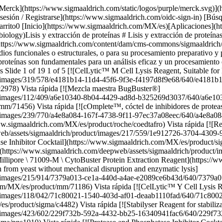
https://www.sigmaaldrich.com/MX/es/product/mm/71009m) Vista rápida [![YeastBuster Protein Extraction Reagent Efficient extraction of protein from yeast without mechanical disruption and enzymatic lysis](https://www.sigmaaldrich.com/deepweb/assets/sigmaaldrich/product/images/215/914/7379a013-ce1a-440d-a4ae-e2089ce6b43d/640/7379a013-ce1a-440d-a4ae-e2089ce6b43d.jpg) \ Millipore \ 71186 \ YeastBuster Protein Extraction Reagent](https://www.sigmaaldrich.com/MX/es/product/mm/71186) Vista rápida [![CelLytic™ Y Cell Lysis Reagent For yeast cells](https://www.sigmaaldrich.com/deepweb/assets/sigmaaldrich/product/images/118/042/71c80021-1540-403d-af01-deaab1110fad/640/71c80021-1540-403d-af01-deaab1110fad.jpg) \ Sigma-Aldrich \ C4482 \ CelLytic™ Y Cell Lysis Reagent](https://www.sigmaaldrich.com/MX/es/product/sigma/c4482) Vista rápida [![Stabilyser Reagent for stabilization of DNA, RNA, and protein in tissue extracts](https://www.sigmaaldrich.com/deepweb/assets/sigmaaldrich/product/images/423/602/229f732b-592a-4432-bb25-16340941fac6/640/229f732b-592a-4432-bb25-16340941fac6.jpg) \ Sigma-Aldrich \ PNS1010 \ Stabilyser Reagent](https://www.sigmaaldrich.com/MX/es/product/sigma/pns1010) Vista rápida [![Protease and Phosphatase Inhibitor Cocktail](https://www.sigmaaldrich.com/deepweb/assets/sigmaaldrich/product/images/339/323/a1295d7c-b7c3-465c-9808-b36c7dc811e7/640/a1295d7c-b7c3-465c-9808-b36c7dc811e7.jpg) \ Sigma-Aldrich \ PPC1010 \ Protease and Phosphatase Inhibitor Cocktail](https://www.sigmaaldrich.com/MX/es/product/sigma/ppc1010) Vista rápida [![PhosSTOP™ sufficient for 10 10mL buffer preparations, sufficient for 20 10mL buffer preparations, suitable for tissue processing, suitable for immunoprecipitation (IP)](https://www.sigmaaldrich.com/deepweb/assets/sigmaaldrich/product/images/668/966/4831cf15-f392-4743-a6f7-bba518eaafca/640/4831cf15-f392-4743-a6f7-bba518eaafca.jpg) \ Roche \ PHOSS-RO \ PhosSTOP™](https://www.sigmaaldrich.com/MX/es/product/roche/phossro) Vista rápida [![Dounce tissue grinder pestle Large clearance, working volume 2 mL](https://www.sigmaaldrich.com/deepweb/assets/sigmaaldrich/product/images/102/208/935f0b1e-1b51-4485-ad1e-90c04e64a36a/640/935f0b1e-1b51-4485-ad1e-90c04e64a36a.jpg) \ P0485 \ Dounce tissue grinder pestle](https://www.sigmaaldrich.com/MX/es/product/sigma/p0485) Vista rápida [![Reactivo TRI® For processing tissues, cells cultured in monolayer or cell pellets](https://www.sigmaaldrich.com/deepweb/assets/sigmaaldrich/product/images/176/948/859a1520-4d11-420e-b664-eb291ea98742/640/859a1520-4d11-420e-b664-eb291ea98742.jpg) \ Sigma-Aldrich \ T9424 \ Reactivo TRI®](https://www.sigmaaldrich.com/MX/es/product/sigma/t9424) Vista rápida [![Ultrasonic processors 500W and 750W 500W, AC/DC input 220 V AC, Schuko plug](https://www.sigmaaldrich.com/deepweb/assets/sigmaaldrich/product/images/362/509/180300ed-0e53-42eb-b9ac-24e312cb44ed/640/180300ed-0e53-42eb-b9ac-24e312cb44ed.jpg) \ Sigma-Aldrich \ Z511471 \ Ultrasonic processors 500W and 750W](https://www.sigmaaldrich.com/MX/es/product/aldrich/z511471) Vista rápida [![Dodecilsulfatosódico BioReagent, suitable for electrophoresis, Molecular Biology, ≥98.5% (GC)](https://www.sigmaaldrich.com/deepweb/assets/sigmaaldrich/product/structures/168/863/4ce48310-e60f-42b1-9604-88d887c1f8af/640/4ce48310-e60f-42b1-9604-88d887c1f8af.png) \ Sigma-Aldrich \ L3771 \ Dodecilsulfatosódico