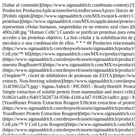
[Saltar al contenido](https://www.sigmaaldrich.com#main-content) [![Merck](https://www.sigmaaldrich.com/static/logos/purple/merck.svg)](https://www.sigmaaldrich.com/MX/es) Productos Carrito0 MXES Productos ProductosAplicacionesServiciosRecursosApoyo [Inicio de sesión / Registrarse](https://www.sigmaaldrich.com/oidc-sign-in) [Búsqueda de pedido](https://www.sigmaaldrich.com/MX/es/order-lookup) [Pedido rápido](https://www.sigmaaldrich.com/MX/es/quick-order) Carrito0 [Inicio](https://www.sigmaaldrich.com/MX/es)[Aplicaciones](https://www.sigmaaldrich.com/MX/es/applications)[Biología de las proteínas](https://www.sigmaaldrich.com/MX/es/applications/protein-biology)Lisis y extracción de proteínas # Lisis y extracción de proteínas ![Ilustración digital de múltiples células de color azul, que representan células humanas, suspendidas en un entorno azul claro.](https://www.sigmaaldrich.com/content/dam/cms-commons/sigmaaldrich/marketing/global/images/applications/protein-biology/human-cells-400x248.jpg "Human Cells") Cuando se purifican proteínas para estudios funcionales o estructurales, o para su procesamiento preparativo y producción, el primer paso es romper las células o el tejido para acceder a las proteínas objetivo. La lisis celular y la solubilización de proteínas son fundamentales para un análisis eficaz y un procesamiento eficiente. El método de extracción puede ser enzimático, químico, mecánico o una combinación de ellos. * * * ## Productos relacionados Slide 1 of 19 1 of 5 [![CelLytic™ M Cell Lysis Reagent, Suitable for Mammalian cell lysis and protein solubilization.](https://www.sigmaaldrich.com/deepweb/assets/sigmaaldrich/product/images/319/578/e4181b14-11d4-45f6-9f3e-f4197d8f9e68/640/e4181b14-11d4-45f6-9f3e-f4197d8f9e68.jpg) \ Sigma-Aldrich \ C2978 \ CelLytic™ M](https://www.sigmaaldrich.com/MX/es/product/sigma/c2978) Vista rápida [![Mezcla maestra BugBuster®](https://www.sigmaaldrich.com/deepweb/assets/sigmaaldrich/product/images/112/409/a6e10340-8b04-4429-ad8d-b325269d3037/640/a6e10340-8b04-4429-ad8d-b325269d3037.jpg) \ Millipore \ 71456 \ Mezcla maestra BugBuster®](https://www.sigmaaldrich.com/MX/es/product/mm/71456) Vista rápida [![cOmplete™, cóctel de inhibidores de proteasas sin EDTA Tablets provided in glass vials](https://www.sigmaaldrich.com/deepweb/assets/sigmaaldrich/product/images/239/770/a4e8a084-167f-4738-9f11-97ec37a08eec/640/a4e8a084-167f-4738-9f11-97ec37a08eec.jpg) \ Roche \ COEDTAF-RO \ cOmplete™, cóctel de inhibidores de proteasas sin EDTA](https://www.sigmaaldrich.com/MX/es/product/roche/coedtafro) Vista rápida [![ReadyShield® Protease Inhibitor Cocktail For plant cell and tissue extracts, Non-freezing solution](https://www.sigmaaldrich.com/deepweb/assets/sigmaaldrich/product/images/217/559/1e912726-3704-4309-948d-314f39632a7f/640/1e912726-3704-4309-948d-314f39632a7f.jpg) \ Sigma-Aldrich \ PIC0005 \ ReadyShield® Protease Inhibitor Cocktail](https://www.sigmaaldrich.com/MX/es/product/sigma/pic0005) Vista rápida [![CytoBuster Protein Extraction Reagent Simple extraction of soluble protein from mammalian and insect cells](https://www.sigmaaldrich.com/deepweb/assets/sigmaaldrich/product/images/298/257/15828734-956b-410d-a3d7-91862e1adfcc/640/15828734-956b-410d-a3d7-91862e1adfcc.jpg) \ Millipore \ 71009-M \ CytoBuster Protein Extraction Reagent](