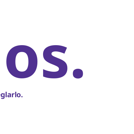
os.
glarlo.