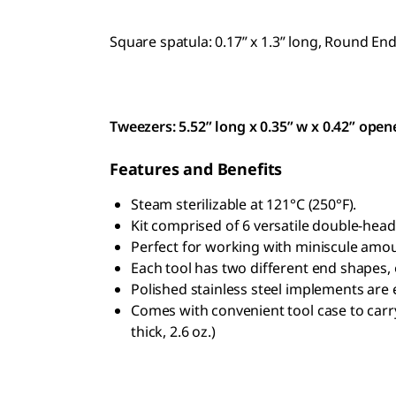
Square spatula: 0.17” x 1.3” long, Round End 
Tweezers: 5.52” long x 0.35” w x 0.42” opene
Features and Benefits
Steam sterilizable at 121°C (250°F).
Kit comprised of 6 versatile double-head
Perfect for working with miniscule amou
Each tool has two different end shapes, o
Polished stainless steel implements are 
Comes with convenient tool case to carry
thick, 2.6 oz.)