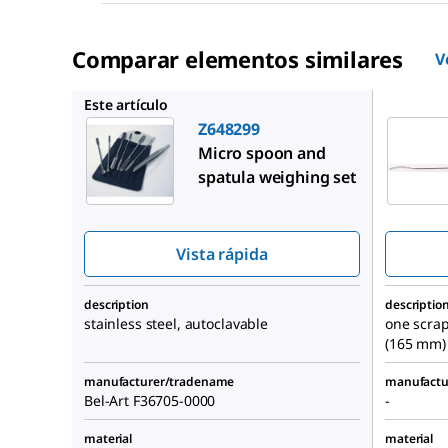
Comparar elementos similares
V
Z193216
Este artículo
Z648299
Micro spoon and
spatula weighing set
Vista rápida
description
descriptio
stainless steel, autoclavable
one scrap
(165 mm)
manufacturer/tradename
manufactu
Bel-Art
F36705-0000
-
material
material