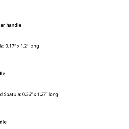
ter handle
a: 0.17” x 1.2” long
dle
d Spatula: 0.36” x 1.27” long
ndle