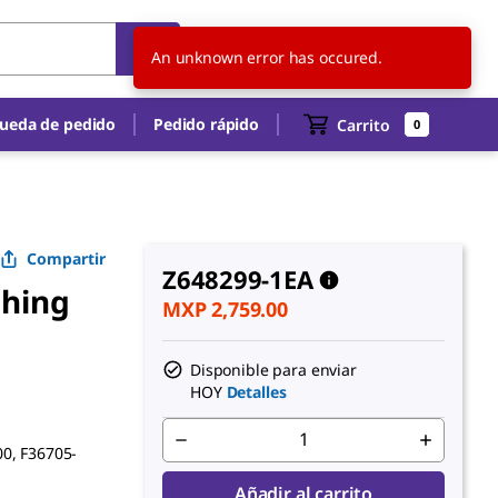
MX
ES
An unknown error has occured.
ueda de pedido
Pedido rápido
Carrito
0
Compartir
Z648299-1EA
ghing
MXP 2,759.00
Disponible para enviar
HOY
Detalles
00, F36705-
Añadir al carrito