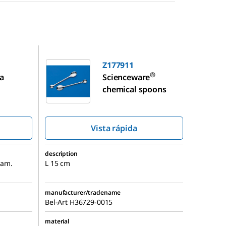
Z177911
Z177911
®
a
Scienceware
chemical spoons
Vista rápida
description
diam.
L 15 cm
manufacturer/tradename
Bel-Art
H36729-0015
material