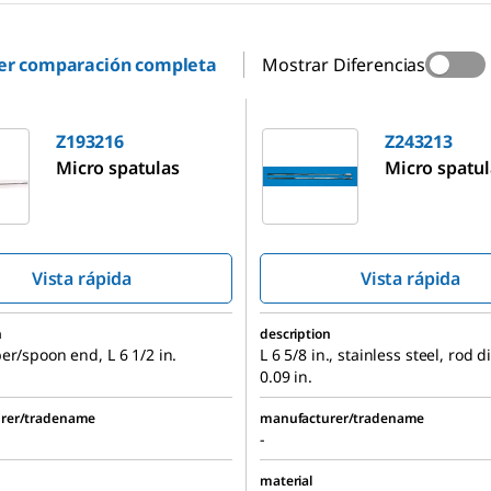
er comparación completa
Mostrar Diferencias
Z243213
Z193216
Z243213
Micro spatulas
Micro spatul
Vista rápida
Vista rápida
n
description
er/spoon end, L 6 1/2 in.
L 6 5/8 in., stainless steel, rod 
0.09 in.
rer/tradename
manufacturer/tradename
-
material