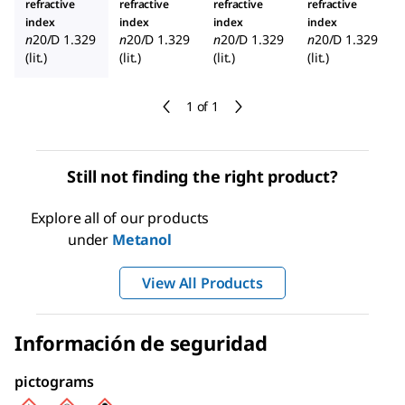
refractive
refractive
refractive
refractive
index
index
index
index
n
20/D
1.329
n
20/D
1.329
n
20/D
1.329
n
20/D
1.329
(lit.)
(lit.)
(lit.)
(lit.)
1 of 1
Still not finding the right product?
Explore all of our products
under
Metanol
View All Products
Información de seguridad
pictograms