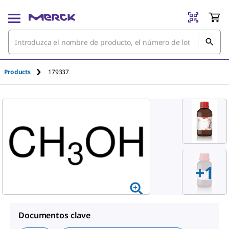
An unknown error has occured.
Products
179337
+
1
Documentos clave