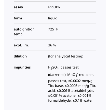
assay
≥99.8%
form
liquid
autoignition
725 °F
temp.
expl. lim.
36 %
dilution
(for analytical testing)
impurities
H
SO
, passes test
2
4
-
(darkened), MnO
reducers,
4
passes test, ≤0.0002 meq/g
Titr. base, ≤0.0003 meq/g Titr.
acid, ≤0.001% acetaldehyde,
≤0.001% acetone, ≤0.001%
formaldehyde, ≤0.1% water