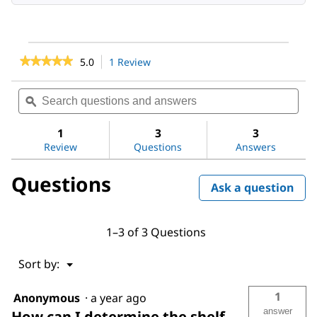
★★★★★
★★★★★
5.0
1 Review
This
action
5
out
will
Search
Sea
of
navigate
questions
ϙ
ques
5
to
and
and
stars.
reviews.
answers
ans
1
3
3
Read
reviews
Review
Questions
Answers
for
Methanol
Questions
Ask a question
1–3 of 3 Questions
Menu
Sort by:
▼
1
Anonymous
·
a year ago
answer
How can I determine the shelf