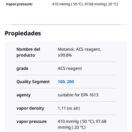
Vapor pressure
:
410 mmHg ( 50 °C), 97.68 mmHg ( 20 °C)
Propiedades
Nombre del
Metanol, ACS reagent,
producto
≥99.8%
grade
ACS reagent
Quality Segment
100
,
200
agency
suitable for EPA 1613
vapor density
1.11 (vs air)
vapor pressure
410 mmHg ( 50 °C), 97.68
mmHg ( 20 °C)