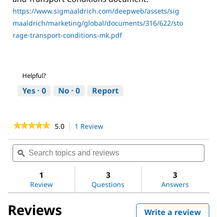
https://www.sigmaaldrich.com/deepweb/assets/sig
maaldrich/marketing/global/documents/316/622/sto
rage-transport-conditions-mk.pdf
Helpful?
Yes ·
0
No ·
0
Report
★★★★★
★★★★★
5.0
1 Review
This
action
5
out
will
Search
Sea
of
navigate
topics
ϙ
topi
5
to
and
and
stars.
reviews.
reviews
revi
1
3
3
Read
reviews
Review
Questions
Answers
for
Methanol
Reviews
Write a review
.