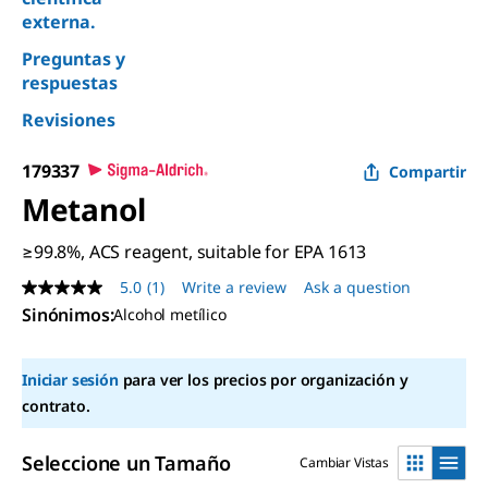
externa.
Preguntas y
respuestas
Revisiones
179337
Compartir
Metanol
≥99.8%, ACS reagent, suitable for EPA 1613
5.0
(1)
Write a review
Ask a question
5.0
out
Sinónimos
:
Alcohol metílico
of
5
stars,
Iniciar sesión
para ver los precios por organización y
average
rating
contrato.
value.
Read
a
Seleccione un Tamaño
Cambiar Vistas
Review.
Same