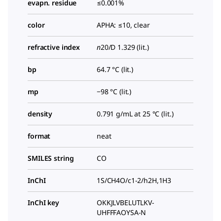
evapn. residue
≤0.001%
color
APHA: ≤10, clear
refractive index
n
20/D
1.329 (lit.)
bp
64.7 °C (lit.)
mp
−98 °C (lit.)
density
0.791 g/mL at 25 °C (lit.)
format
neat
SMILES string
CO
InChI
1S/CH4O/c1-2/h2H,1H3
InChI key
OKKJLVBELUTLKV-
UHFFFAOYSA-N