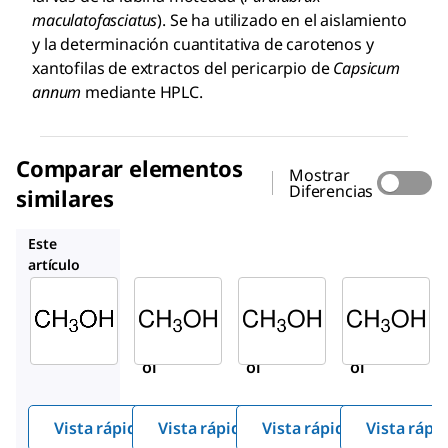
maculatofasciatus
). Se ha utilizado en el aislamiento
y la determinación cuantitativa de carotenos y
xantofilas de extractos del pericarpio de
Capsicum
annum
mediante HPLC.
Comparar elementos
Mostrar
Diferencias
similares
676780
320390
179957
Este
artículo
Sigma-
Sigma-
Sigma-
Aldrich
Aldrich
Aldrich
179337
676780
320390
Metan
Metan
Metan
ol
ol
ol
Vista rápida
Vista rápida
Vista rápida
Vista rápi