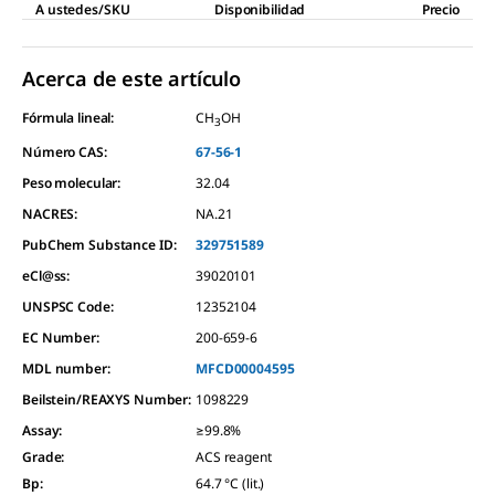
A ustedes/SKU
Disponibilidad
Precio
page
link.
Acerca de este artículo
Fórmula lineal:
CH
OH
3
Número CAS:
67-56-1
Peso molecular:
32.04
NACRES:
NA.21
PubChem Substance ID:
329751589
eCl@ss:
39020101
UNSPSC Code:
12352104
EC Number:
200-659-6
MDL number:
MFCD00004595
Beilstein/REAXYS Number:
1098229
Assay
:
≥99.8%
Grade
:
ACS reagent
Bp
:
64.7 °C (lit.)