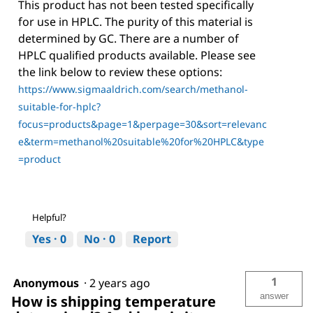
This product has not been tested specifically
for use in HPLC. The purity of this material is
determined by GC. There are a number of
HPLC qualified products available. Please see
the link below to review these options:
https://www.sigmaaldrich.com/search/methanol-
suitable-for-hplc?
focus=products&page=1&perpage=30&sort=relevanc
e&term=methanol%20suitable%20for%20HPLC&type
=product
Helpful?
Yes ·
0
No ·
0
Report
1
Anonymous
·
2 years ago
answer
How is shipping temperature