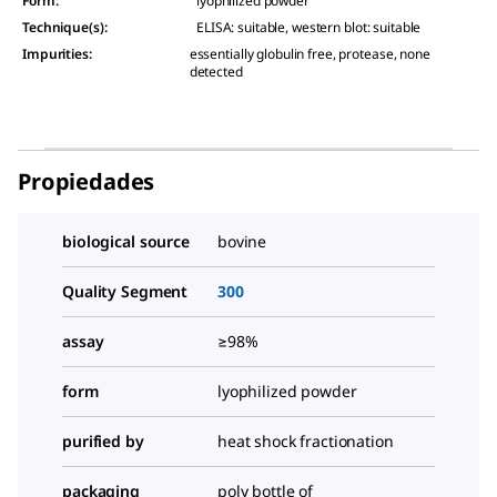
Form
:
lyophilized powder
Technique(s)
:
ELISA: suitable, western blot: suitable
Impurities
:
essentially globulin free, protease, none
detected
Propiedades
biological source
bovine
Quality Segment
300
assay
≥98%
form
lyophilized powder
purified by
heat shock fractionation
packaging
poly bottle of