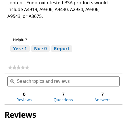
content. Endotoxin-tested BSA products would
include A4919, A9306, A9430, A2934, A9306,
A9543, or A3675.
Helpful?
Yes ·
1
No ·
0
Report
★★★★★
★★★★★
No
Search
Sea
rating
topics
ϙ
topi
value
for
and
and
Bovine
reviews
revi
0
7
7
Serum
Reviews
Questions
Answers
Albumin
Reviews