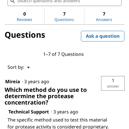
questions
ϙ
ques
value
for
and
and
Bovine
answers
ans
0
7
7
Serum
Reviews
Questions
Answers
Albumin
Questions
Ask a question
1–7 of 7 Questions
Menu
Sort by:
▼
1
Mireia
·
3 years ago
answer
Which method do you use to
determine the protease
concentration?
Technical Support
·
3 years ago
The specific method used to test this material
for protease activity is considered proprietary.