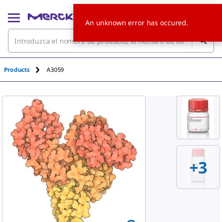
An unknown error has occured.
Products
A3059
+
3