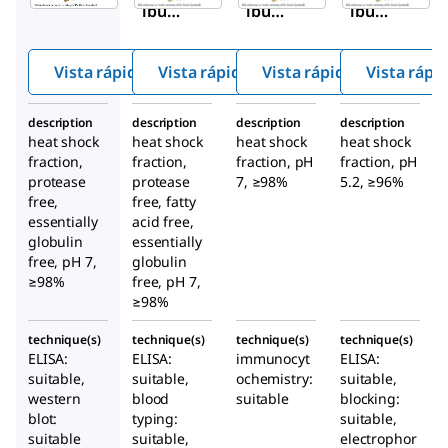
lbúmi
lbúmi
lbúmi
na
na
na
bovin
bovin
bovin
Vista rápida
Vista rápida
Vista rápida
Vista rápi
a
a
a
description
description
description
description
heat shock
heat shock
heat shock
heat shock
fraction,
fraction,
fraction, pH
fraction, pH
protease
protease
7, ≥98%
5.2, ≥96%
free,
free, fatty
essentially
acid free,
globulin
essentially
free, pH 7,
globulin
≥98%
free, pH 7,
≥98%
technique(s)
technique(s)
technique(s)
technique(s)
ELISA:
ELISA:
immunocyt
ELISA:
suitable,
suitable,
ochemistry:
suitable,
western
blood
suitable
blocking:
blot:
typing:
suitable,
suitable
suitable,
electrophor