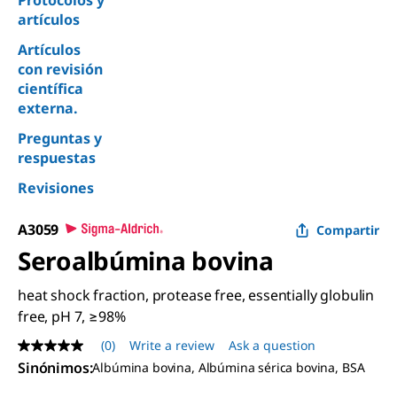
Protocolos y
artículos
Artículos
con revisión
científica
externa.
Preguntas y
respuestas
Revisiones
A3059
Compartir
Seroalbúmina bovina
heat shock fraction, protease free, essentially globulin
free, pH 7, ≥98%
(0)
Write a review
Ask a question
No
rating
Sinónimos
:
Albúmina bovina, Albúmina sérica bovina, BSA
value
Same