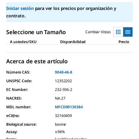
page
Iniciar sesión
para ver los precios por organización y
link.
contrato.
Seleccione un Tamaño
Cambiar Vistas
A ustedes/SKU
Disponibilidad
Precio
Acerca de este artículo
Número CAS:
9048-46-8
UNSPSC Code:
12352202
EC Number:
232-936-2
NACRES:
NA.27
MDL number:
MFCD00130384
eCl@ss:
32160409
Biological source
:
bovine
Assay
:
≥98%