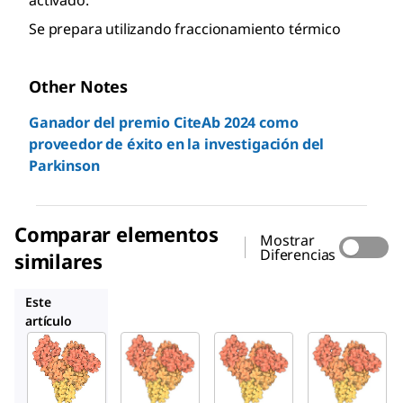
activado.
Se prepara utilizando fraccionamiento térmico
Other Notes
Ganador del premio CiteAb 2024 como
proveedor de éxito en la investigación del
Parkinson
Comparar elementos
Mostrar
Diferencias
similares
A7030
A9647
A8022
Este
artículo
Sigma-
Sigma-
Sigma-
Aldrich
Aldrich
Aldrich
A3059
A7030
A9647
Seroa
Seroa
Seroa