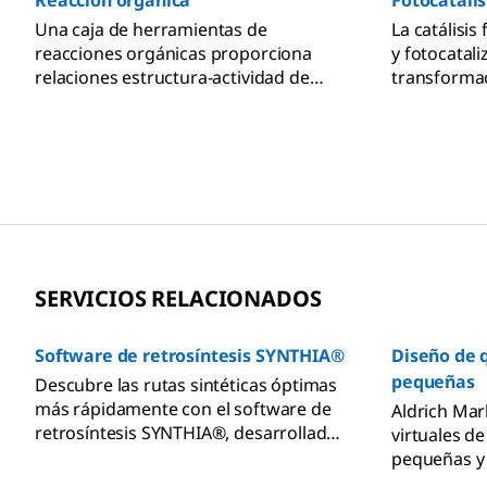
Reacción orgánica
Fotocatális
Una caja de herramientas de
La catálisis 
reacciones orgánicas proporciona
y fotocatali
relaciones estructura-actividad de
transformac
reacciones químicas únicas para
reacciones 
diseñar y controlar de forma óptima la
de funciona
síntesis de moléculas pequeñas.
SERVICIOS RELACIONADOS
Software de retrosíntesis SYNTHIA®
Diseño de 
pequeñas
Descubre las rutas sintéticas óptimas
más rápidamente con el software de
Aldrich Mar
retrosíntesis SYNTHIA®, desarrollado
virtuales d
por expertos para identificar vías
pequeñas y 
eficientes a partir de millones de
químicas pa