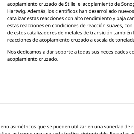
acoplamiento cruzado de Stille, el acoplamiento de Sono
Hartwig. Además, los científicos han desarrollado nuevo
catalizar estas reacciones con alto rendimiento y baja car
Heck (C-C)
Negishi
estas reacciones en condiciones de reacción suaves, con
R¹ = alquenilo, (hetero)arilo, alquilo (sin β-hidrógenos)
R¹ = al
de estos catalizadores de metales de transición también h
R² = alquenilo, (hetero)arilo, alquilo
R² = al
X = Cl, Br, I, OTf, OTs, N₂*.
X = Cl, 
reacciones de acoplamiento cruzado a escala de tonelad
Nos dedicamos a dar soporte a todas sus necesidades co
acoplamiento cruzado.
ceno asimétricos que se pueden utilizar en una variedad de 
sfino, así como una segunda fosfina sintonizable. Entre las