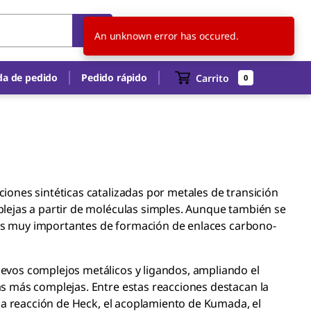
MX
ES
An unknown error has occured.
a de pedido
Pedido rápido
Carrito
0
ones sintéticas catalizadas por metales de transición
lejas a partir de moléculas simples. Aunque también se
ones muy importantes de formación de enlaces carbono-
vos complejos metálicos y ligandos, ampliando el
s más complejas. Entre estas reacciones destacan la
la reacción de Heck, el acoplamiento de Kumada, el