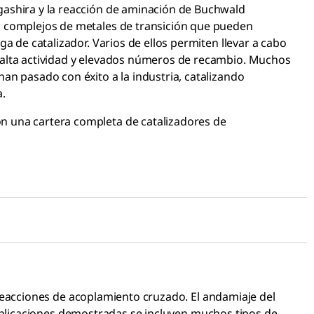
gashira y la reacción de aminación de Buchwald
s complejos de metales de transición que pueden
ga de catalizador. Varios de ellos permiten llevar a cabo
 (C-C)
Sonogashira (
 alta actividad y elevados números de recambio. Muchos
quenilo, (hetero)arilo, alquino, acilo
R¹ = alquenilo,
an pasado con éxito a la industria, catalizando
quenilo, (hetero)arilo, alquino, alquilo
R² = H, alqueni
Br, I, OTs, OAc
X = Cl, Br, I, OT
a.
n una cartera completa de catalizadores de
reacciones de acoplamiento cruzado. El andamiaje del
 aplicaciones demostradas se incluyen muchos tipos de