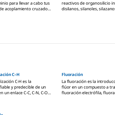
nio para llevar a cabo tus
reactivos de organosilicio i
de acoplamiento cruzado y
disilanos, silanoles, silazanos
l descubrimiento de nuevas
siloxanos y trialcoxisilanos 
as de formación de
respuesta a todas tus ideas
innovadoras.
zación C–H
Fluoración
ización C-H es la
La fluoración es la introduc
fiable y predecible de un
flúor en un compuesto a tr
en un enlace C-C, C-N, C-O o
fluoración electrófila, fluor
a selectiva y controlada.
nucleófila, difluorometilació
trifluorometilación o
perfluoroalquilación.