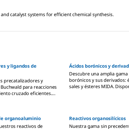
and catalyst systems for efficient chemical synthesis.
es y ligandos de
Ácidos borónicos y deriva
Descubre una amplia gama 
borónicos y sus derivados: 
s precatalizadores y
sales y ésteres MIDA. Dispo
 Buchwald para reacciones
versiones alquílicas, alqueníl
ento cruzado eficientes.
arílicas y heteroarílicas para
s innovaciones en la
aplicaciones versátiles.
e enlaces C-C, C-N y C-O.
de organoaluminio
Reactivos organosilícicos
estros reactivos de
Nuestra gama sin preceden