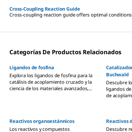
Cross-Coupling Reaction Guide
Cross-coupling reaction guide offers optimal conditions 
Categorías De Productos Relacionados
Ligandos de fosfina
Catalizador
Buchwald
Explora los ligandos de fosfina para la
catálisis de acoplamiento cruzado y la
Descubre lo
ciencia de los materiales avanzados,
ligandos de
incluyendo los MOF, los OLED y la
de acoplami
electrónica.
Descubre la
formación d
Reactivos organoestánnicos
Reactivos 
Los reactivos y compuestos
Descubre nu