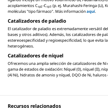
acoplamientos C
-C
(p. ej. Murahashi-Feringa (Li),
sp2
sp3
moléculas "tipo fármaco". Más información
aquí
.
Catalizadores de paladio
El catalizador de paladio es extremadamente versátil de
bases y otros aditivos). Además, los catalizadores de p
estereoespecificidad y regioespecificidad, lo que evit
heterogéneos.
Catalizadores de níquel
Ofrecemos una amplia selección de catalizadores de Ni 
gama de estados de oxidación: Níquel (0), níquel (II), ní
(Al Ni), hidratos de amonio y níquel, DQO de Ni, haluros 
Recursos relacionados