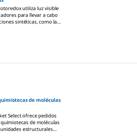
is
fotoredox utiliza luz visible
zadores para llevar a cabo
iones sintéticas, como las
de acoplamiento cruzado y
lización.
quimiotecas de moléculas
ket Select ofrece pedidos
e quimiotecas de moléculas
unidades estructurales
ra la gestión de