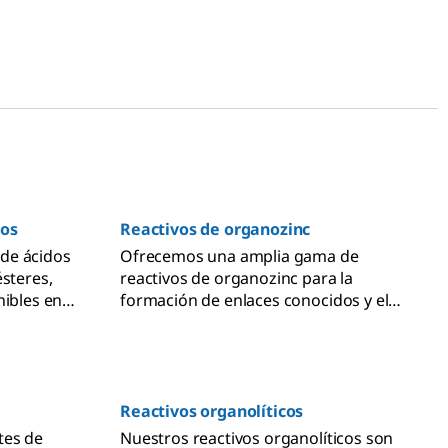
dos
Reactivos de organozinc
de ácidos
Ofrecemos una amplia gama de
ésteres,
reactivos de organozinc para la
nibles en
formación de enlaces conocidos y el
icas,
desarrollo de nuevas tecnologías en
síntesis orgánica.
Reactivos organolíticos
tes de
Nuestros reactivos organolíticos son