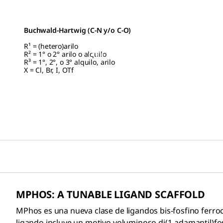
Buchwald-Hartwig (C-N y/o C-O)
R¹ = (hetero)arilo
R² = 1° o 2° arilo o alquilo
R³ = 1°, 2°, o 3° alquilo, arilo
X = Cl, Br, I, OTf
MPHOS: A TUNABLE LIGAND SCAFFOLD
MPhos es una nueva clase de ligandos bis-fosfino ferro
ligando incluye un motivo voluminoso di(1-adamantil)fo