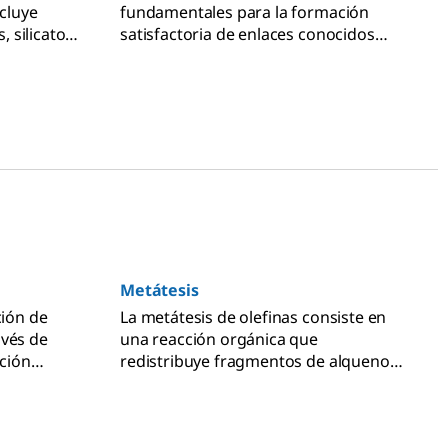
ncluye
fundamentales para la formación
, silicatos,
satisfactoria de enlaces conocidos
para dar
(por ejemplo, adición nucleófila y
sustitución) y para el desarrollo de
nuevas tecnologías en síntesis
orgánica.
Metátesis
ción de
La metátesis de olefinas consiste en
avés de
una reacción orgánica que
ación
redistribuye fragmentos de alquenos
n,
(olefinas) mediante la ruptura y
transformación de dobles enlaces
carbono-carbono.