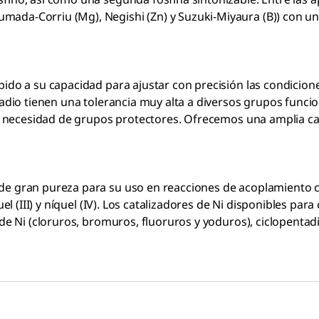
 Kumada-Corriu (Mg), Negishi (Zn) y Suzuki-Miyaura (B)) con
bido a su capacidad para ajustar con precisión las condicion
aladio tienen una tolerancia muy alta a diversos grupos fun
a la necesidad de grupos protectores. Ofrecemos una amplia 
de gran pureza para su uso en reacciones de acoplamiento c
quel (III) y níquel (IV). Los catalizadores de Ni disponibles p
de Ni (cloruros, bromuros, fluoruros y yoduros), ciclopentadie