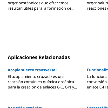
organoestánnicos que ofrecemos
organoalumi
resultan útiles para la formación de
reacciones 
enlaces conocidos y para el desarrollo
facilitar e
de nuevas tecnologías en síntesis
metodologí
orgánica.
enlaces.
Aplicaciones Relacionadas
Acoplamiento transversal
Funcionali
El acoplamiento cruzado es una
La funcional
reacción común en química orgánica
conversión 
para la creación de enlaces C-C, C-N y
enlace C-H 
C-O con la ayuda de un catalizador
C-X de form
metálico.