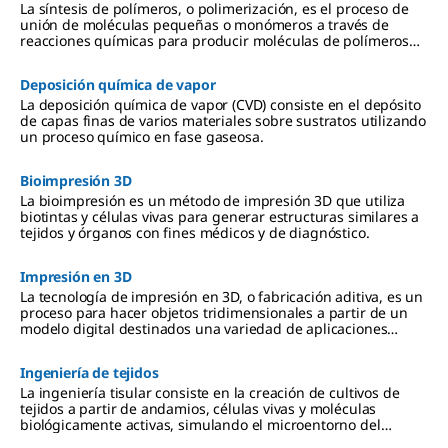
La síntesis de polímeros, o polimerización, es el proceso de
unión de moléculas pequeñas o monómeros a través de
reacciones químicas para producir moléculas de polímeros
grandes que consisten en largas cadenas o redes de
monómeros unidos por enlaces covalentes.
Deposición química de vapor
La deposición química de vapor (CVD) consiste en el depósito
de capas finas de varios materiales sobre sustratos utilizando
un proceso químico en fase gaseosa.
Bioimpresión 3D
La bioimpresión es un método de impresión 3D que utiliza
biotintas y células vivas para generar estructuras similares a
tejidos y órganos con fines médicos y de diagnóstico.
Impresión en 3D
La tecnología de impresión en 3D, o fabricación aditiva, es un
proceso para hacer objetos tridimensionales a partir de un
modelo digital destinados una variedad de aplicaciones
industriales, de fabricación y médicas.
Ingeniería de tejidos
La ingeniería tisular consiste en la creación de cultivos de
tejidos a partir de andamios, células vivas y moléculas
biológicamente activas, simulando el microentorno del
organismo para reparar o sustituir el tejido dañado.