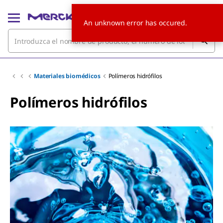
An unknown error has occured.
Materiales biomédicos
Polímeros hidrófilos
Polímeros hidrófilos