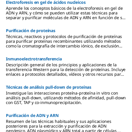
Electroforesis en gel de ácidos nucleicos
Aprende los conceptos básicos de la electroforesis en gel de
ADN y ARN, y cómo se pueden utilizar estas técnicas para
separar y purificar moléculas de ADN y ARN en función de su
tamaño y carga.
Purificación de proteínas
Técnicas, reactivos y protocolos de purificación de proteínas
para purificar proteínas recombinantes utilizando métodos
como la cromatografía de intercambio iónico, de exclusión
por tamaño y de afinidad.
Inmunoelectrotransferencia
Descripción general de los principios y aplicaciones de la
transferencia Western para la detección de proteínas. Incluye
enlaces a protocolos detallados, vídeos y otros recursos para
la extracción de proteínas, la electroforesis en gel, la
transferencia a membranas de PVDF o de nitrocelulosa, y
Técnicas de análisis
pull-down
de proteínas
métodos de detección mediante quimioluminiscencia,
colorimetría y fluorescencia.
Investigue las interacciones proteína-proteína in vitro con
análisis pull-down, utilizando métodos de afinidad, pull-down
con GST, TAP y co-inmunoprecipitación.
Purificación de ADN y ARN
Resumen de las técnicas habituales y sus aplicaciones
posteriores para la extracción y purificación de ADN
genómico, ADN plasmídico y ARN total a partir de células,