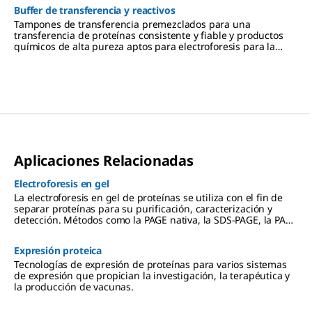
de detección y la facilidad de uso.
Buffer de transferencia y reactivos
Tampones de transferencia premezclados para una
transferencia de proteínas consistente y fiable y productos
químicos de alta pureza aptos para electroforesis para la
fabricación de tampones de transferencia para aplicaciones
de Western blotting.
Aplicaciones Relacionadas
Electroforesis en gel
La electroforesis en gel de proteínas se utiliza con el fin de
separar proteínas para su purificación, caracterización y
detección. Métodos como la PAGE nativa, la SDS-PAGE, la PAGE
2D y el enfoque isoeléctrico (IEF) se utilizan para la
preparación de las aplicaciones siguientes, entre ellas la
Expresión proteica
inmunoelectrotransferencia , la espectrometría de masas y el
análisis de proteómica.
Tecnologías de expresión de proteínas para varios sistemas
de expresión que propician la investigación, la terapéutica y
la producción de vacunas.