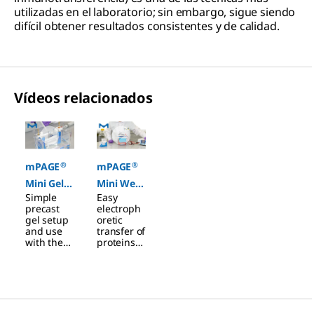
utilizadas en el laboratorio; sin embargo, sigue siendo
difícil obtener resultados consistentes y de calidad.
Vídeos relacionados
Slide 1 of 2
®
®
mPAGE
mPAGE
Mini Gel
Mini Wet
Simple
Easy
Use with
Transfer
precast
electroph
Precast
System
gel setup
oretic
and use
transfer of
Gels
with the
proteins
®
mPAGE
with the
®
Mini Gel
mPAGE
System.
Mini Wet
System.