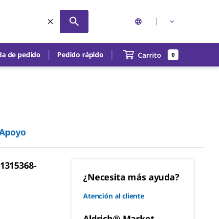
a de pedido
Pedido rápido
Carrito
0
Apoyo
"1315368-
¿Necesita más ayuda?
Atención al cliente
Aldrich® Market