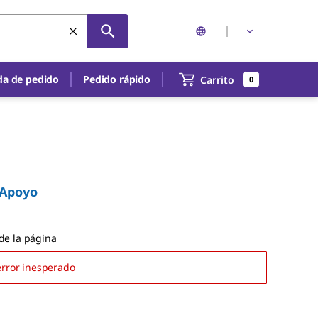
a de pedido
Pedido rápido
Carrito
0
Apoyo
de la página
error inesperado