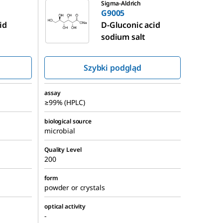
Sigma-Aldrich
G9005
id
D
-Gluconic acid
sodium salt
Szybki podgląd
assay
≥99% (HPLC)
biological source
microbial
Quality Level
200
form
powder or crystals
optical activity
-