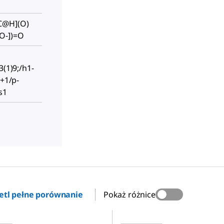
C@H](O)
O-])=O
3(1)9;/h1-
;+1/p-
s1
etl pełne porównanie
Pokaż różnice
51738