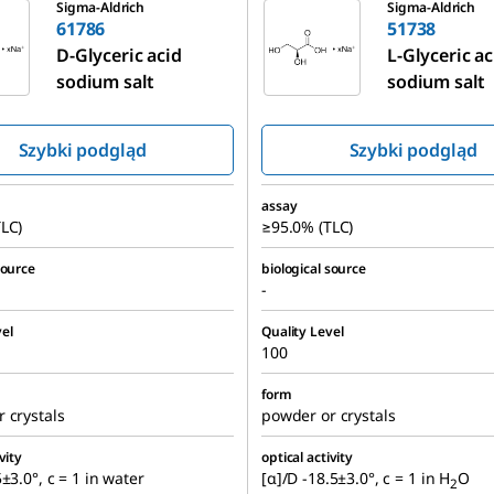
Sigma-Aldrich
Sigma-Aldrich
61786
51738
D
-Glyceric acid
L
-Glyceric ac
sodium salt
sodium salt
Szybki podgląd
Szybki podgląd
assay
LC)
≥95.0% (TLC)
source
biological source
-
el
Quality Level
100
form
 crystals
powder or crystals
vity
optical activity
±3.0°, c = 1 in water
[α]/D -18.5±3.0°, c = 1 in H
O
2