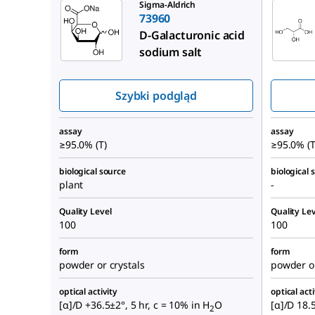
Sigma-Aldrich
73960
D
-Galacturonic acid
sodium salt
Szybki podgląd
assay
assay
≥95.0% (T)
≥95.0% (T
biological source
biological 
plant
-
Quality Level
Quality Lev
100
100
form
form
powder or crystals
powder or
optical activity
optical acti
[α]/D +36.5±2°, 5 hr, c = 10% in H
O
[α]/D 18.5
2