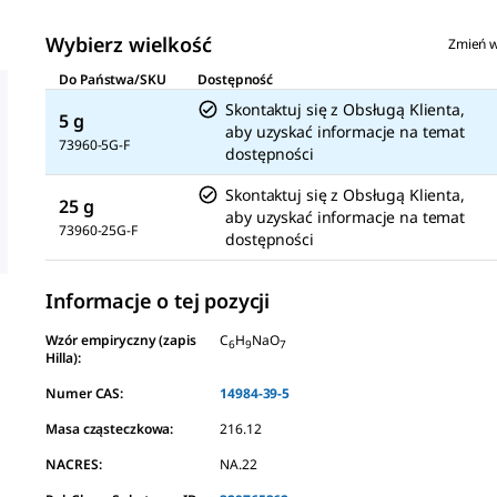
Wybierz wielkość
Zmień w
Do Państwa/SKU
Dostępność
Skontaktuj się z Obsługą Klienta,
5 g
aby uzyskać informacje na temat
73960-5G-F
dostępności
Skontaktuj się z Obsługą Klienta,
25 g
aby uzyskać informacje na temat
73960-25G-F
dostępności
Informacje o tej pozycji
Wzór empiryczny (zapis
C
H
NaO
6
9
7
Hilla):
Numer CAS:
14984-39-5
Masa cząsteczkowa:
216.12
NACRES:
NA.22