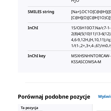
H
O
2
SMILES string
[Na+].OC1O[C@@H]([
[C@H](O)[C@H]1O)C([
InChI
1S/C6H10O7.Na/c7-1-
2(8)4(5(10)11)13-6(12)
4,6-9,12H,(H,10,11);/q
1/t1-,2+,3+,4-,6?;/m0./
InChI key
MSXHSNHNTORCAW-
KSSASCOMSA-M
Porównaj podobne pozycje
Wyświ
61786
Ta pozycja