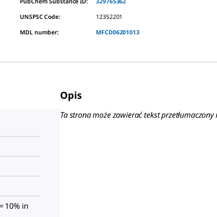
PubChem Substance ID:
329765362
UNSPSC Code:
12352201
MDL number:
MFCD06201013
Opis
Ta strona może zawierać tekst przetłumaczon
 = 10% in