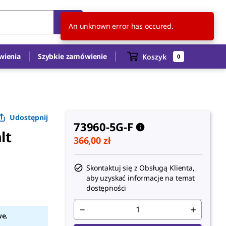
PL
PL
An unknown error has occured.
wienia
Szybkie zamówienie
Koszyk
0
Udostępnij
73960-5G-F
lt
366,00 zł
Skontaktuj się z Obsługą Klienta,
aby uzyskać informacje na temat
dostępności
we.