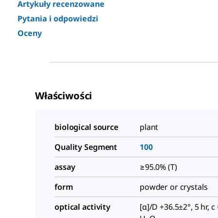
Artykuły recenzowane
Pytania i odpowiedzi
Oceny
Właściwości
biological source
plant
Quality Segment
100
assay
≥95.0% (T)
form
powder or crystals
optical activity
[α]/D +36.5±2°, 5 hr, c