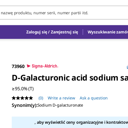
Zaloguj się / Zarejestruj się
Wyszukiwanie zamó
73960
D
-Galacturonic acid sodium sa
≥95.0% (T)
(0)
Write a review
Ask a question
No
rating
Synonim(y)
:
Sodium D-galacturonate
value
Same
page
, aby wyświetlić ceny organizacyjne i kontrakto
link.