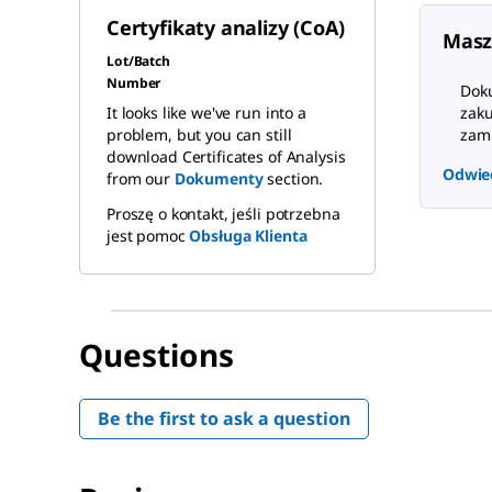
Certyfikaty analizy (CoA)
Masz
Lot/Batch
Number
Dok
It looks like we've run into a
zaku
problem, but you can still
zami
download Certificates of Analysis
Odwie
from our
Dokumenty
section.
Proszę o kontakt, jeśli potrzebna
jest pomoc
Obsługa Klienta
Questions
Be the first to ask a question