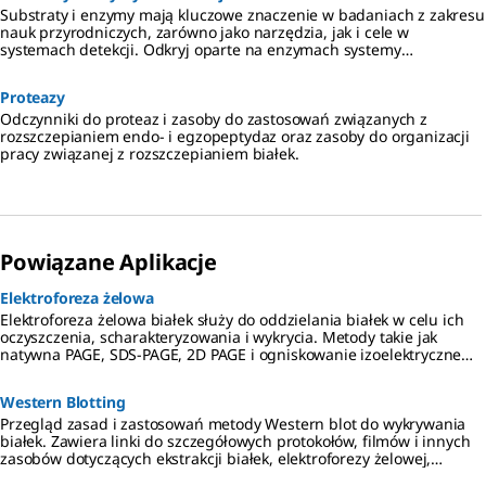
Substraty i enzymy mają kluczowe znaczenie w badaniach z zakresu
nauk przyrodniczych, zarówno jako narzędzia, jak i cele w
systemach detekcji. Odkryj oparte na enzymach systemy
wykrywania białek do testów ELISA, immunohistochemii, western
blotting i wielu innych, korzystając z naszej zróżnicowanej oferty
Proteazy
substratów i enzymów do wykrywania.
Odczynniki do proteaz i zasoby do zastosowań związanych z
rozszczepianiem endo- i egzopeptydaz oraz zasoby do organizacji
pracy związanej z rozszczepianiem białek.
Powiązane Aplikacje
Elektroforeza żelowa
Elektroforeza żelowa białek służy do oddzielania białek w celu ich
oczyszczenia, scharakteryzowania i wykrycia. Metody takie jak
natywna PAGE, SDS-PAGE, 2D PAGE i ogniskowanie izoelektryczne
(IEF) są stosowane w przygotowaniu do dalszych zastosowań, w tym
Western blotting, spektrometrii masowej i analizy proteomicznej.
Western Blotting
Przegląd zasad i zastosowań metody Western blot do wykrywania
białek. Zawiera linki do szczegółowych protokołów, filmów i innych
zasobów dotyczących ekstrakcji białek, elektroforezy żelowej,
przenoszenia na membrany PVDF lub nitrocelulozowe oraz