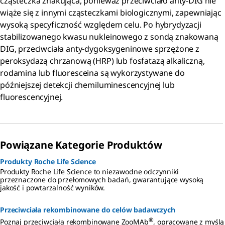
cząsteczka znakująca, ponieważ przeciwciało anty-DIG nie
wiąże się z innymi cząsteczkami biologicznymi, zapewniając
wysoką specyficzność względem celu. Po hybrydyzacji
stabilizowanego kwasu nukleinowego z sondą znakowaną
DIG, przeciwciała anty-dygoksygeninowe sprzężone z
peroksydazą chrzanową (HRP) lub fosfatazą alkaliczną,
rodamina lub fluoresceina są wykorzystywane do
późniejszej detekcji chemiluminescencyjnej lub
fluorescencyjnej.
Powiązane Kategorie Produktów
Produkty Roche Life Science
Produkty Roche Life Science to niezawodne odczynniki
przeznaczone do przełomowych badań, gwarantujące wysoką
jakość i powtarzalność wyników.
Przeciwciała rekombinowane do celów badawczych
®
Poznaj przeciwciała rekombinowane ZooMAb
, opracowane z myślą