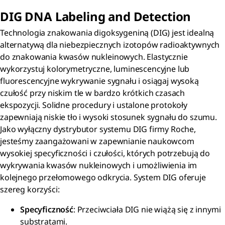
DIG DNA Labeling and Detection
Technologia znakowania digoksygeniną (DIG) jest idealną
alternatywą dla niebezpiecznych izotopów radioaktywnych
do znakowania kwasów nukleinowych. Elastycznie
wykorzystuj kolorymetryczne, luminescencyjne lub
fluorescencyjne wykrywanie sygnału i osiągaj wysoką
czułość przy niskim tle w bardzo krótkich czasach
ekspozycji. Solidne procedury i ustalone protokoły
zapewniają niskie tło i wysoki stosunek sygnału do szumu.
Jako wyłączny dystrybutor systemu DIG firmy Roche,
jesteśmy zaangażowani w zapewnianie naukowcom
wysokiej specyficzności i czułości, których potrzebują do
wykrywania kwasów nukleinowych i umożliwienia im
kolejnego przełomowego odkrycia. System DIG oferuje
szereg korzyści:
Specyficzność
: Przeciwciała DIG nie wiążą się z innymi
substratami.