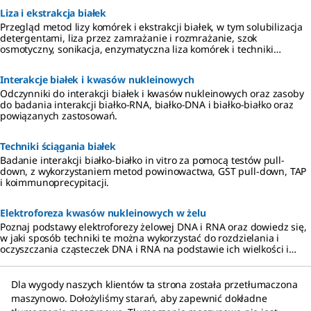
chemiluminescencyjnych, kolorymetrycznych i fluorescencyjnych
Liza i ekstrakcja białek
metod wykrywania.
Przegląd metod lizy komórek i ekstrakcji białek, w tym solubilizacja
detergentami, liza przez zamrażanie i rozmrażanie, szok
osmotyczny, sonikacja, enzymatyczna liza komórek i techniki
mechanicznego rozbijania, takie jak Dounce, Polytron oraz
homogenizacja moździerzem i tłuczkiem.
Interakcje białek i kwasów nukleinowych
Odczynniki do interakcji białek i kwasów nukleinowych oraz zasoby
do badania interakcji białko-RNA, białko-DNA i białko-białko oraz
powiązanych zastosowań.
Techniki ściągania białek
Badanie interakcji białko-białko in vitro za pomocą testów pull-
down, z wykorzystaniem metod powinowactwa, GST pull-down, TAP
i koimmunoprecypitacji.
Elektroforeza kwasów nukleinowych w żelu
Poznaj podstawy elektroforezy żelowej DNA i RNA oraz dowiedz się,
w jaki sposób techniki te można wykorzystać do rozdzielania i
oczyszczania cząsteczek DNA i RNA na podstawie ich wielkości i
ładunku.
Dla wygody naszych klientów ta strona została przetłumaczona
maszynowo. Dołożyliśmy starań, aby zapewnić dokładne