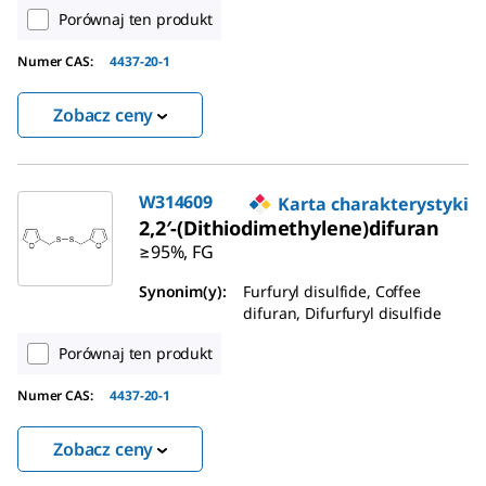
Porównaj ten produkt
Numer CAS:
4437-20-1
Zobacz ceny
W314609
Karta charakterystyki
2,2′-(Dithiodimethylene)difuran
≥95%, FG
Synonim(y):
Furfuryl disulfide, Coffee
difuran, Difurfuryl disulfide
Porównaj ten produkt
Numer CAS:
4437-20-1
Zobacz ceny