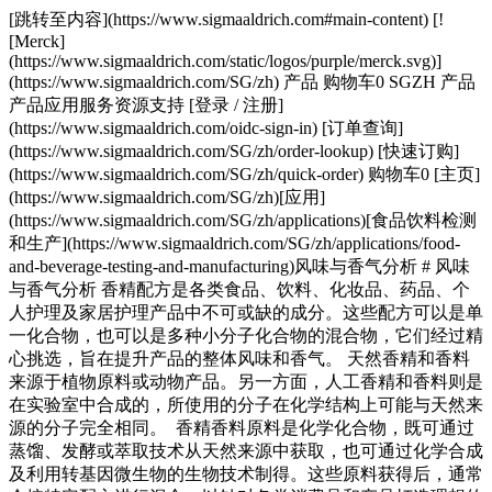
[跳转至内容](https://www.sigmaaldrich.com#main-content) [!
[Merck]
(https://www.sigmaaldrich.com/static/logos/purple/merck.svg)]
(https://www.sigmaaldrich.com/SG/zh) 产品 购物车0 SGZH 产品
产品应用服务资源支持 [登录 / 注册]
(https://www.sigmaaldrich.com/oidc-sign-in) [订单查询]
(https://www.sigmaaldrich.com/SG/zh/order-lookup) [快速订购]
(https://www.sigmaaldrich.com/SG/zh/quick-order) 购物车0 [主页]
(https://www.sigmaaldrich.com/SG/zh)[应用]
(https://www.sigmaaldrich.com/SG/zh/applications)[食品饮料检测
和生产](https://www.sigmaaldrich.com/SG/zh/applications/food-
and-beverage-testing-and-manufacturing)风味与香气分析 # 风味
与香气分析 香精配方是各类食品、饮料、化妆品、药品、个
人护理及家居护理产品中不可或缺的成分。这些配方可以是单
一化合物，也可以是多种小分子化合物的混合物，它们经过精
心挑选，旨在提升产品的整体风味和香气。 天然香精和香料
来源于植物原料或动物产品。另一方面，人工香精和香料则是
在实验室中合成的，所使用的分子在化学结构上可能与天然来
源的分子完全相同。 香精香料原料是化学化合物，既可通过
蒸馏、发酵或萃取技术从天然来源中获取，也可通过化学合成
及利用转基因微生物的生物技术制得。这些原料获得后，通常