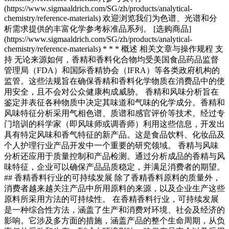
(https://www.sigmaaldrich.com/SG/zh/products/analytical-
chemistry/reference-materials) 欢迎浏览我们为色谱、光谱和分
析需求提供的丰富化学参考标准品系列。 [选购商品]
(https://www.sigmaaldrich.com/SG/zh/products/analytical-
chemistry/reference-materials) * * * 概述 相关文章与操作规程 支
持 无论来源如何，香精和香料化合物均受美国食品药品监督
管理局（FDA）和国际香精协会（IFRA）等各类政府机构的
监管。这些法规旨在确保香精和香料化学物质在消费品中的使
用安全，且不会对公众健康构成威胁。 香精和风味分析旨在
鉴定并表征各种物质中决定其味道和气味的化学成分。香精和
风味特征分析采用气相色谱、质谱和感官评价等技术。经过专
门培训的科学家（即风味师或调香师）利用这些信息，开发出
具有特定风味和香气特征的新产品。这是食品饮料、化妆品及
个人护理行业产品开发中一个重要的研究领域。 香精与风味
分析还应用于质量控制和产品检测。通过分析成品的香精与风
味特征，企业可以确保产品品质稳定，并满足消费者的期望。
## 香精香料行业的可持续发展 除了香精香料原料的质量外，
消费者越来越关注产品中所用原料的来源，以及企业生产这些
原料所采用方法的可持续性。 在香精香料行业，可持续发展
是一种综合性方法，涵盖了生产和消费对环境、社会及经济的
影响。它涉及多方面的措施，涵盖产品的整个生命周期，从负