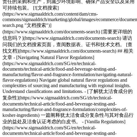
责任的采购和生产，到减少环境影响、确保产品安全以及采用
可持续包装。 [![文档搜索]
(https://www.sigmaaldrich.com/content/dam/cms-
commons/sigmaaldrich/marketing/global/images/ecommerce/documen
search.png "文档搜索")]
(https://www.sigmaaldrich.com/documents-search) [需要更详细的
信息吗？](https://www.sigmaaldrich.com/documents-search) 请访
问我们的文档搜索页面，查阅数据表、证书和技术文档。 [查
找文档](https://www.sigmaaldrich.com/documents-search) ## 相关
文章 - [Navigating Natural Flavor Regulations]
(https://www.sigmaaldrich.com/SG/en/technical-
documents/technical-article/food-and-beverage-testing-and-
manufacturing/flavor-and-fragrance-formulation/navigating-natural-
flavor-regulations) Navigate global natural flavor regulations and
complexities of sourcing and manufacturing with regional insights.
Understand classifications and limitations. - [了解犹太洁食成分的
复杂性](https://www.sigmaaldrich.com/SG/zh/technical-
documents/technical-article/food-and-beverage-testing-and-
manufacturing/flavor-and-fragrance-formulation/complexities-of-
kosher-ingredients) 一篇阐释犹太洁食成分复杂性与其对食品行
业的益处及洁食认证考虑的白皮书。 - [Vanilla Regulations]
(https://www.sigmaaldrich.com/SG/en/technical-
documents/technical-article/food-and-beverage-testing-and-