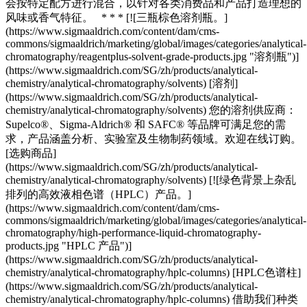
会按特定配方进行混合，以针对各类消费品和产品打造理想的
风味或香气特征。 * * * [![三瓶棕色溶剂瓶。]
(https://www.sigmaaldrich.com/content/dam/cms-
commons/sigmaaldrich/marketing/global/images/categories/analytical-
chromatography/reagentplus-solvent-grade-products.jpg "溶剂瓶")]
(https://www.sigmaaldrich.com/SG/zh/products/analytical-
chemistry/analytical-chromatography/solvents) [溶剂]
(https://www.sigmaaldrich.com/SG/zh/products/analytical-
chemistry/analytical-chromatography/solvents) 您的溶剂供应商：
Supelco®、Sigma-Aldrich® 和 SAFC® 等品牌可满足您的需
求，产品涵盖分析、实验室及生物制药领域。欢迎在线订购。
[选购商品]
(https://www.sigmaaldrich.com/SG/zh/products/analytical-
chemistry/analytical-chromatography/solvents) [![绿色背景上杂乱
排列的高效液相色谱（HPLC）产品。]
(https://www.sigmaaldrich.com/content/dam/cms-
commons/sigmaaldrich/marketing/global/images/categories/analytical-
chromatography/high-performance-liquid-chromatography-
products.jpg "HPLC 产品")]
(https://www.sigmaaldrich.com/SG/zh/products/analytical-
chemistry/analytical-chromatography/hplc-columns) [HPLC色谱柱]
(https://www.sigmaaldrich.com/SG/zh/products/analytical-
chemistry/analytical-chromatography/hplc-columns) 借助我们种类