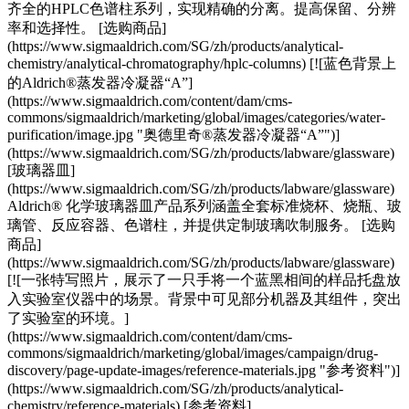
齐全的HPLC色谱柱系列，实现精确的分离。提高保留、分辨
率和选择性。 [选购商品]
(https://www.sigmaaldrich.com/SG/zh/products/analytical-
chemistry/analytical-chromatography/hplc-columns) [![蓝色背景上
的Aldrich®蒸发器冷凝器“A”]
(https://www.sigmaaldrich.com/content/dam/cms-
commons/sigmaaldrich/marketing/global/images/categories/water-
purification/image.jpg "奥德里奇®蒸发器冷凝器“A”")]
(https://www.sigmaaldrich.com/SG/zh/products/labware/glassware)
[玻璃器皿]
(https://www.sigmaaldrich.com/SG/zh/products/labware/glassware)
Aldrich® 化学玻璃器皿产品系列涵盖全套标准烧杯、烧瓶、玻
璃管、反应容器、色谱柱，并提供定制玻璃吹制服务。 [选购
商品]
(https://www.sigmaaldrich.com/SG/zh/products/labware/glassware)
[![一张特写照片，展示了一只手将一个蓝黑相间的样品托盘放
入实验室仪器中的场景。背景中可见部分机器及其组件，突出
了实验室的环境。]
(https://www.sigmaaldrich.com/content/dam/cms-
commons/sigmaaldrich/marketing/global/images/campaign/drug-
discovery/page-update-images/reference-materials.jpg "参考资料")]
(https://www.sigmaaldrich.com/SG/zh/products/analytical-
chemistry/reference-materials) [参考资料]