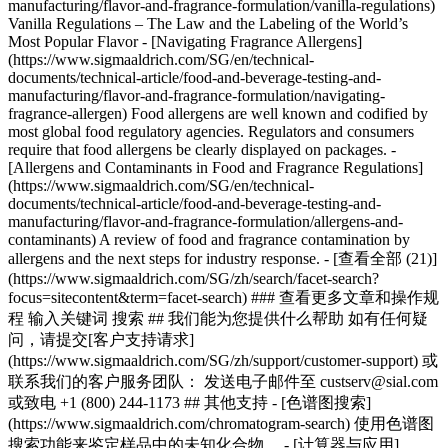
manufacturing/flavor-and-fragrance-formulation/vanilla-regulations)
Vanilla Regulations – The Law and the Labeling of the World’s
Most Popular Flavor - [Navigating Fragrance Allergens]
(https://www.sigmaaldrich.com/SG/en/technical-
documents/technical-article/food-and-beverage-testing-and-
manufacturing/flavor-and-fragrance-formulation/navigating-
fragrance-allergen) Food allergens are well known and codified by
most global food regulatory agencies. Regulators and consumers
require that food allergens be clearly displayed on packages. -
[Allergens and Contaminants in Food and Fragrance Regulations]
(https://www.sigmaaldrich.com/SG/en/technical-
documents/technical-article/food-and-beverage-testing-and-
manufacturing/flavor-and-fragrance-formulation/allergens-and-
contaminants) A review of food and fragrance contamination by
allergens and the next steps for industry response. - [查看全部 (21)]
(https://www.sigmaaldrich.com/SG/zh/search/facet-search?
focus=sitecontent&term=facet-search) ### 查看更多文章和操作规
程 输入关键词 搜索 ## 我们能为您提供什么帮助 如有任何疑
问，请提交[客户支持请求]
(https://www.sigmaaldrich.com/SG/zh/support/customer-support) 或
联系我们的客户服务团队： 发送电子邮件至 custserv@sial.com
或致电 +1 (800) 244-1173 ## 其他支持 - [色谱图搜索]
(https://www.sigmaaldrich.com/chromatogram-search) 使用色谱图
搜索功能来鉴定样品中的未知化合物。 - [计算器与应用]