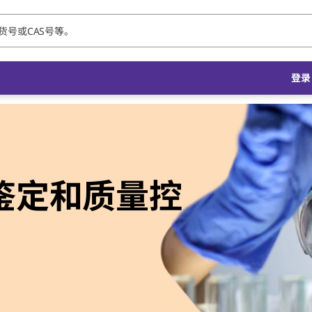
登录 
鉴定和质量控