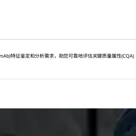
b)特征鉴定和分析需求，助您可靠地评估关键质量属性(CQA)