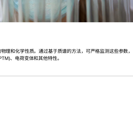
的物理和化学性质。通过基于质谱的方法，可严格监测这些参数，
TM)、电荷变体和其他特性。