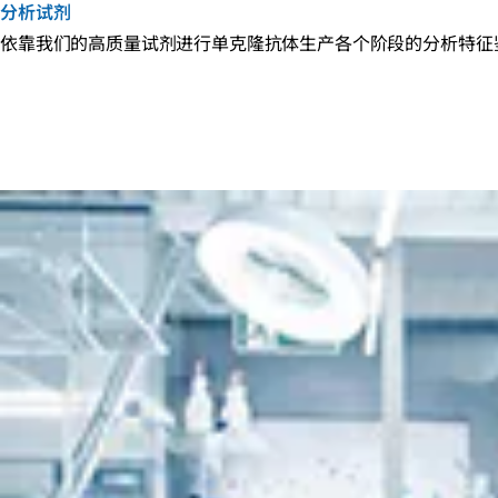
分析试剂
依靠我们的
高质量试剂进行单克隆抗体生产各个阶段的分析特征