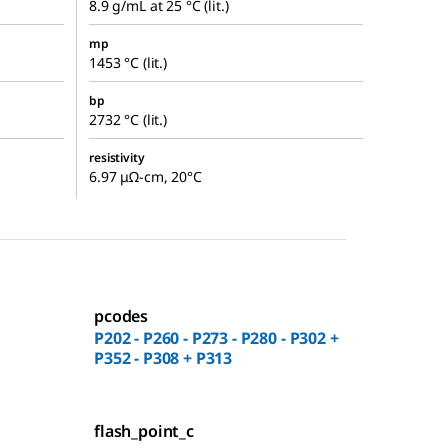
8.9 g/mL at 25 °C (lit.)
mp
1453 °C (lit.)
bp
2732 °C (lit.)
resistivity
6.97 μΩ-cm, 20°C
pcodes
P202 - P260 - P273 - P280 - P302 +
P352 - P308 + P313
flash_point_c