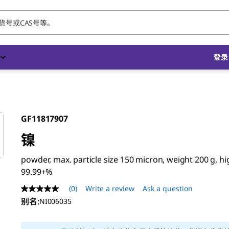
登录 
GF11817907
镍
powder, max. particle size 150 micron, weight 200 g, hi
99.99+%
(0)
Write a review
Ask a question
No
rating
别名
:
NI006035
value
Same
page