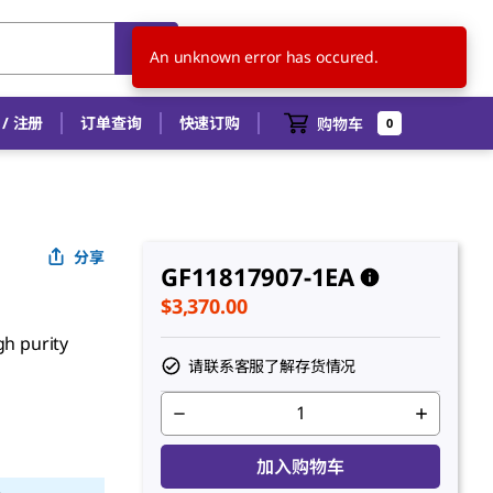
SG
ZH
An unknown error has occured.
/ 注册
订单查询
快速订购
购物车
0
分享
GF11817907-1EA
$3,370.00
gh purity
请联系客服了解存货情况
加入购物车