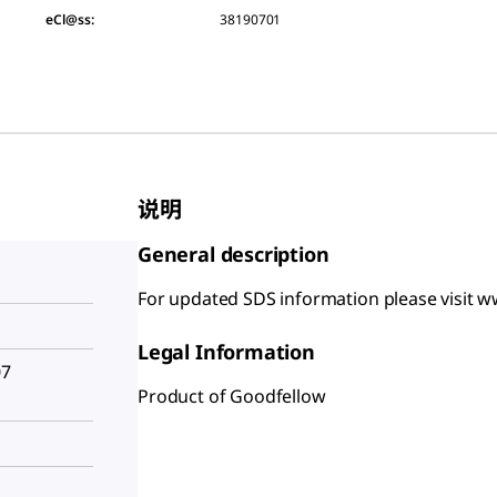
eCl@ss:
38190701
说明
General description
For updated SDS information please visit
Legal Information
07
Product of Goodfellow