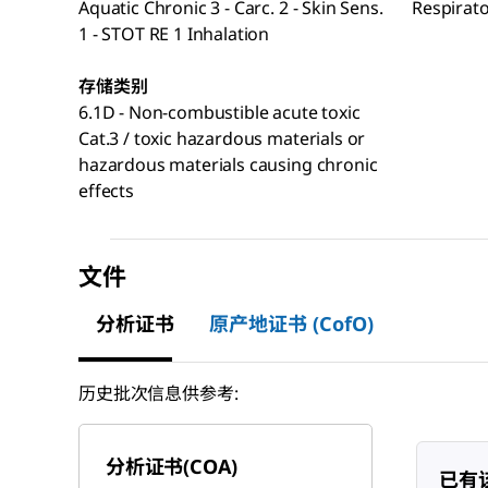
Aquatic Chronic 3 - Carc. 2 - Skin Sens.
Respirato
1 - STOT RE 1 Inhalation
存储类别
6.1D - Non-combustible acute toxic
Cat.3 / toxic hazardous materials or
hazardous materials causing chronic
effects
文件
分析证书
原产地证书 (CofO)
历史批次信息供参考:
分析证书(COA)
已有