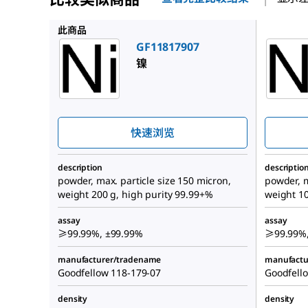
GF07757
此商品
GF11817907
镍
快速浏览
description
descriptio
powder, max. particle size 150 micron,
powder, m
weight 200 g, high purity 99.99+%
weight 10
assay
assay
≥99.99%, ±99.99%
≥99.99%,
manufacturer/tradename
manufactu
Goodfellow 118-179-07
Goodfell
density
density