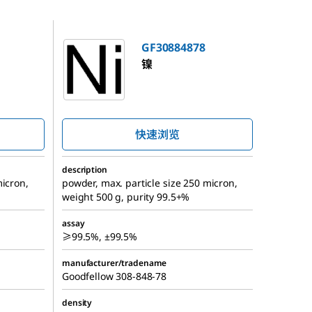
GF30884878
GF30884878
镍
快速浏览
description
micron,
powder, max. particle size 250 micron,
weight 500 g, purity 99.5+%
assay
≥99.5%, ±99.5%
manufacturer/tradename
Goodfellow 308-848-78
density