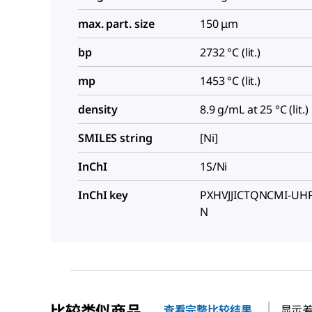
max. part. size
150 μm
bp
2732 °C (lit.)
mp
1453 °C (lit.)
density
8.9 g/mL at 25 °C (lit.)
SMILES string
[Ni]
InChI
1S/Ni
InChI key
PXHVJJICTQNCMI-UH
N
比较类似商品
查看完整比较结果
显示