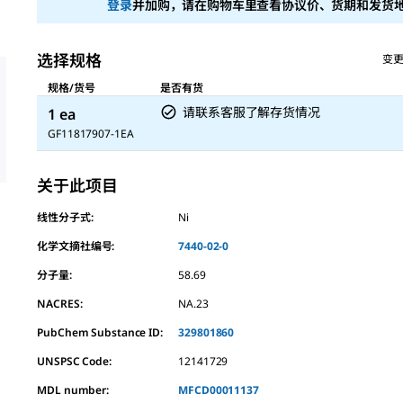
登录
并加购，请在购物车里查看协议价、货期和发货
link.
选择规格
变
规格/货号
是否有货
请联系客服了解存货情况
1 ea
GF11817907-1EA
关于此项目
线性分子式:
Ni
化学文摘社编号:
7440-02-0
分子量:
58.69
NACRES:
NA.23
PubChem Substance ID:
329801860
UNSPSC Code:
12141729
MDL number:
MFCD00011137