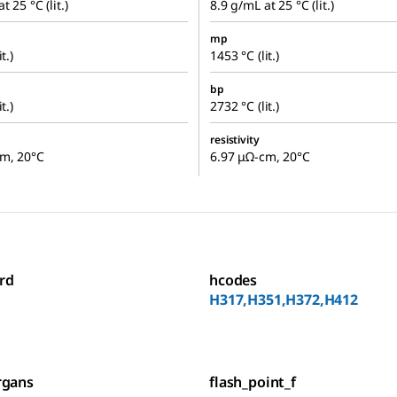
t 25 °C (lit.)
8.9 g/mL at 25 °C (lit.)
mp
t.)
1453 °C (lit.)
bp
t.)
2732 °C (lit.)
resistivity
cm, 20°C
6.97 μΩ-cm, 20°C
rd
hcodes
H317,H351,H372,H412
rgans
flash_point_f