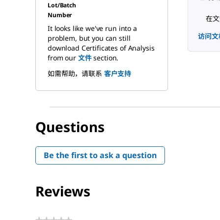
Lot/Batch
Number
在文
It looks like we've run into a
访问文
problem, but you can still
download Certificates of Analysis
from our
文件
section.
如需帮助，请联系
客户支持
Questions
Be the first to ask a question
Reviews