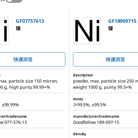
613
GF18909715
GF07757613
GF18909715
镍
镍
快速浏览
快速浏览
n
description
ax. particle size 150 micron,
powder, max. particle size 250 
0 g, high purity 99.99+%
weight 1000 g, purity 99.5+%
assay
 ±99.99%
≥99.5%, ±99.5%
rer/tradename
manufacturer/tradename
ow 077-576-13
Goodfellow 189-097-15
density