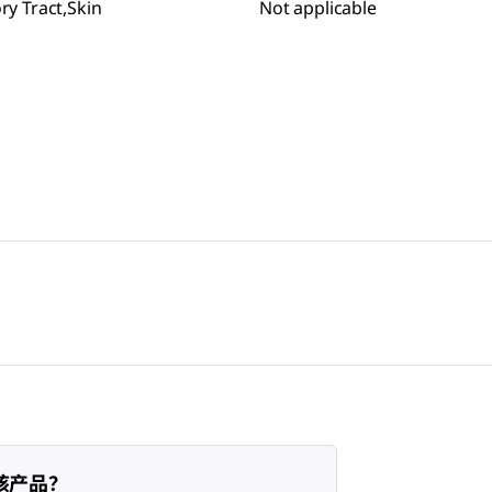
ry Tract,Skin
Not applicable
该产品？