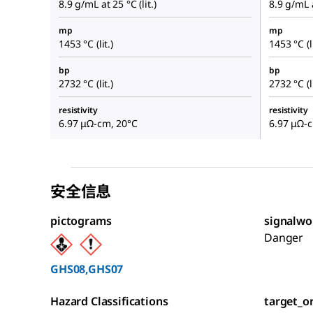
8.9 g/mL at 25 °C (lit.)
8.9 g/mL a
mp
mp
1453 °C (lit.)
1453 °C (li
bp
bp
2732 °C (lit.)
2732 °C (li
resistivity
resistivity
6.97 μΩ-cm, 20°C
6.97 μΩ-
安全信息
pictograms
signalwo
Danger
GHS08,GHS07
Hazard Classifications
target_o