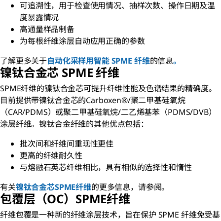
可追溯性，用于检查使用情况、抽样次数、操作日期及温
度暴露情况
高通量样品制备
为每根纤维涂层自动应用正确的参数
了解更多关于
自动化采样用智能 SPME 纤维
的信息
。
镍钛合金芯 SPME 纤维
SPME纤维的镍钛合金芯可提升纤维性能及色谱结果的精确度。
目前提供带镍钛合金芯的Carboxen®/聚二甲基硅氧烷
（CAR/PDMS）或聚二甲基硅氧烷/二乙烯基苯（PDMS/DVB）
涂层纤维。镍钛合金纤维的其他优点包括：
批次间和纤维间重现性更佳
更高的纤维耐久性
与熔融石英芯纤维相比，具有相似的选择性和惰性
有关
镍钛合金芯SPME纤维
的更多信息，请参阅。
包覆层（OC）SPME纤维
纤维包覆是一种新的纤维涂层技术，旨在保护 SPME 纤维免受基