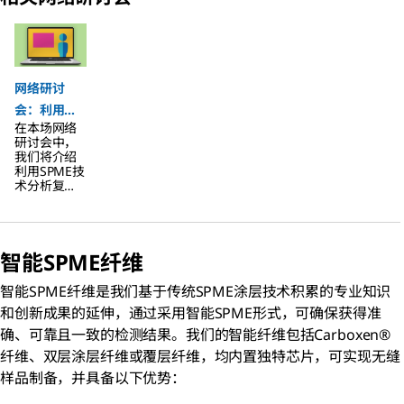
Slide 1 of 1
网络研讨
会：利用
在本场网络
SPME
研讨会中，
分析复杂食
我们将介绍
利用SPME技
品样品的完
术分析复杂
整工作流程
食品样品的
完整工作流
解决方案
程解决方案
智能SPME纤维
智能SPME纤维是我们基于传统SPME涂层技术积累的专业知识
和创新成果的延伸，通过采用智能SPME形式，可确保获得准
确、可靠且一致的检测结果。我们的智能纤维包括Carboxen®
纤维、双层涂层纤维或覆层纤维，均内置独特芯片，可实现无缝
样品制备，并具备以下优势：