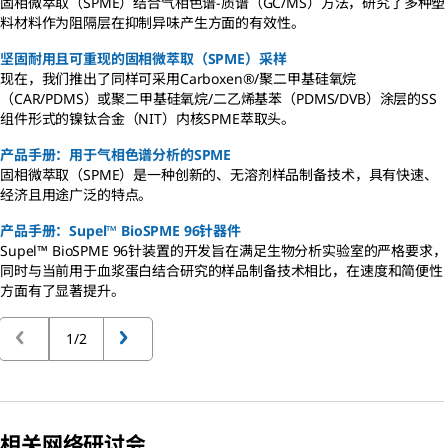
固相微萃取（SPME）结合气相色谱-质谱（GC/MS）方法，研究了多种塑
料材料作为阻隔层在抑制异味产生方面的有效性。
坚固耐用且可重现的固相微萃取（SPME）采样
现在，我们推出了同样可采用Carboxen®/聚二甲基硅氧烷
（CAR/PDMS）或聚二甲基硅氧烷/二乙烯基苯（PDMS/DVB）涂层的SS
组件形式的镍钛合金（NIT）内核SPME萃取头。
产品手册：用于气相色谱分析的SPME
固相微萃取（SPME）是一种创新的、无溶剂样品制备技术，具有快速、
经济且用途广泛的特点。
产品手册：Supel™ BioSPME 96针器件
Supel™ BioSPME 96针装置的开发旨在满足生物分析实验室的严格要求，
同时与当前用于血浆蛋白结合研究的样品制备技术相比，在速度和简便性
方面有了显著提升。
1/2
相关网络研讨会