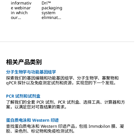
informativ
Dri™
的世界
e webinar
packaging
in which
system
our
eliminates
experts
the
will
common
explore
issue of
ways to
clumping
improve
that is
reproduci
noted
bility
with many
when
hygroscop
相关产品类别
using
ic salts
biological
and
buffers.
buffers
分子生物学与功能基因组学
and
探索我们的基因编辑和功能基因组学、分子生物学、寡聚物和
provides
qPCR 探针以及免疫测定试剂和资源，实现您的下一个发现。
free-
flowing,
ready-to-
PCR 试剂和试剂盒
use
了解我们的全套 PCR 试剂、PCR 试剂盒、选择工具、计算器和方
material
案，以满足您对可靠结果的需求。
at all
times.
蛋白质电泳和 Western 印迹
查找蛋白质电泳和 Western 印迹产品，包括 Immobilon 膜、凝
胶、染色剂、标记物和免疫检测试剂。