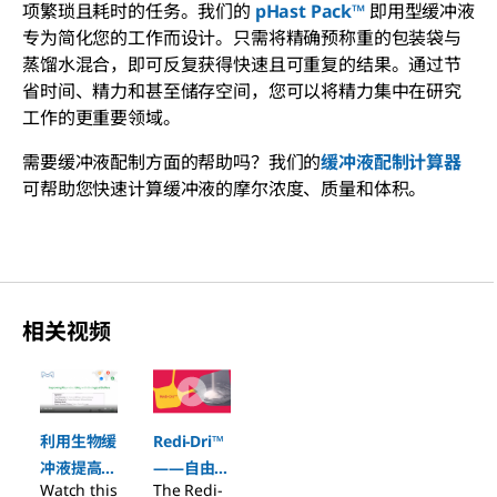
项繁琐且耗时的任务。我们的
pHast Pack™
即用型缓冲液
专为简化您的工作而设计。只需将精确预称重的包装袋与
蒸馏水混合，即可反复获得快速且可重复的结果。通过节
省时间、精力和甚至储存空间，您可以将精力集中在研究
工作的更重要领域。
需要缓冲液配制方面的帮助吗？我们的
缓冲液配制计算器
可帮助您快速计算缓冲液的摩尔浓度、质量和体积。
相关视频
Slide 1 of 2
利用生物缓
Redi-Dri™
冲液提高可
——自由流
Watch this
The Redi-
重复性
动吸湿产品