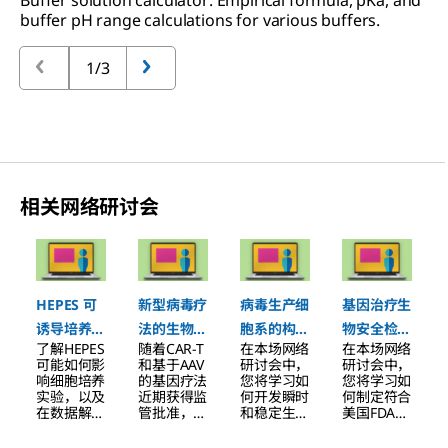
buffer pH range calculations for various buffers.
1/3
相关网络研讨会
Slide 1 of 4
HEPES 可
新型病毒疗
病毒生产细
基因治疗生
诱导培养细
法的生物安
胞系的构建
物安全检测
了解HEPES
随着CAR-T
在本场网络
在本场网络
胞中溶酶体
全性
与检测：机
的最新进展
可能如何影
和基于AAV
研讨会中，
研讨会中，
和自噬的形
遇与挑战
响细胞培养
的基因疗法
您将学习如
您将学习如
实验，以及
近期获得监
何开发瞬时
何制定符合
成
在数据解读
管批准，新
和稳定生产
美国FDA和
时需要注意
型病毒疗法
细胞系。
EMA要求
哪些事项。
正逐渐涌现
的测试策