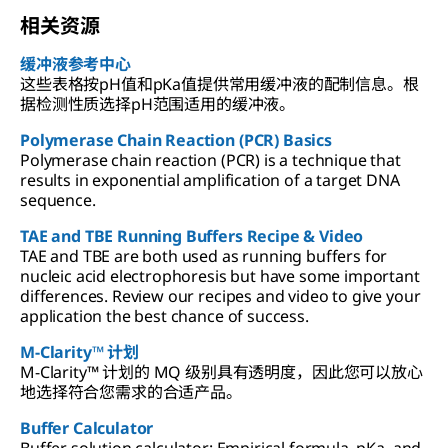
相关资源
缓冲液参考中心
这些表格按pH值和pKa值提供常用缓冲液的配制信息。根
据检测性质选择pH范围适用的缓冲液。
Polymerase Chain Reaction (PCR) Basics
Polymerase chain reaction (PCR) is a technique that
results in exponential amplification of a target DNA
sequence.
TAE and TBE Running Buffers Recipe & Video
TAE and TBE are both used as running buffers for
nucleic acid electrophoresis but have some important
differences. Review our recipes and video to give your
application the best chance of success.
M-Clarity™ 计划
M-Clarity™ 计划的 MQ 级别具有透明度，因此您可以放心
地选择符合您需求的合适产品。
Buffer Calculator
Buffer solution calculator: Empirical formula, pKa, and