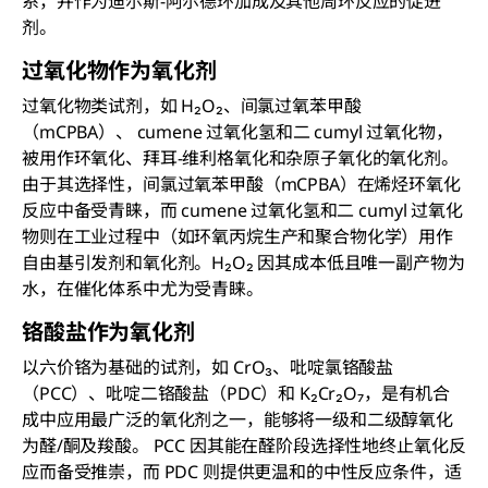
系，并作为迪尔斯-阿尔德环加成及其他周环反应的促进
剂。
过氧化物作为氧化剂
过氧化物类试剂，如 H₂O₂、间氯过氧苯甲酸
（mCPBA）、 cumene 过氧化氢和二 cumyl 过氧化物，
被用作环氧化、拜耳-维利格氧化和杂原子氧化的氧化剂。
由于其选择性，间氯过氧苯甲酸（mCPBA）在烯烃环氧化
反应中备受青睐，而 cumene 过氧化氢和二 cumyl 过氧化
物则在工业过程中（如环氧丙烷生产和聚合物化学）用作
自由基引发剂和氧化剂。H₂O₂ 因其成本低且唯一副产物为
水，在催化体系中尤为受青睐。
铬酸盐作为氧化剂
以六价铬为基础的试剂，如 CrO₃、吡啶氯铬酸盐
（PCC）、吡啶二铬酸盐（PDC）和 K₂Cr₂O₇，是有机合
成中应用最广泛的氧化剂之一，能够将一级和二级醇氧化
为醛/酮及羧酸。 PCC 因其能在醛阶段选择性地终止氧化反
应而备受推崇，而 PDC 则提供更温和的中性反应条件，适