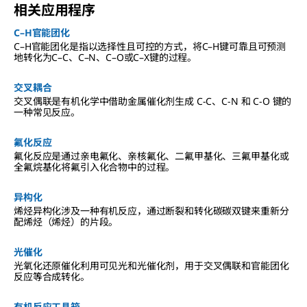
相关应用程序
C–H官能团化
C–H官能团化是指以选择性且可控的方式，将C–H键可靠且可预测
地转化为C–C、C–N、C–O或C–X键的过程。
交叉耦合
交叉偶联是有机化学中借助金属催化剂生成 C-C、C-N 和 C-O 键的
一种常见反应。
氟化反应
氟化反应是通过亲电氟化、亲核氟化、二氟甲基化、三氟甲基化或
全氟烷基化将氟引入化合物中的过程。
异构化
烯烃异构化涉及一种有机反应，通过断裂和转化碳碳双键来重新分
配烯烃（烯烃）的片段。
光催化
光氧化还原催化利用可见光和光催化剂，用于交叉偶联和官能团化
反应等合成转化。
有机反应工具箱