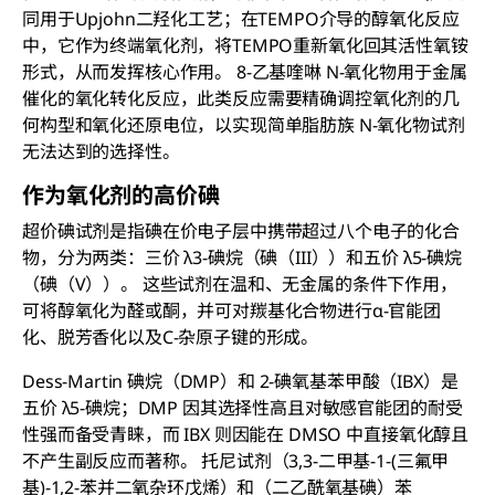
同用于Upjohn二羟化工艺；在TEMPO介导的醇氧化反应
中，它作为终端氧化剂，将TEMPO重新氧化回其活性氧铵
形式，从而发挥核心作用。 8-乙基喹啉 N-氧化物用于金属
催化的氧化转化反应，此类反应需要精确调控氧化剂的几
何构型和氧化还原电位，以实现简单脂肪族 N-氧化物试剂
无法达到的选择性。
作为氧化剂的高价碘
超价碘试剂是指碘在价电子层中携带超过八个电子的化合
物，分为两类：三价 λ3-碘烷（碘（III））和五价 λ5-碘烷
（碘（V））。 这些试剂在温和、无金属的条件下作用，
可将醇氧化为醛或酮，并可对羰基化合物进行α-官能团
化、脱芳香化以及C-杂原子键的形成。
Dess-Martin 碘烷（DMP）和 2-碘氧基苯甲酸（IBX）是
五价 λ5-碘烷；DMP 因其选择性高且对敏感官能团的耐受
性强而备受青睐，而 IBX 则因能在 DMSO 中直接氧化醇且
不产生副反应而著称。 托尼试剂（3,3-二甲基-1-(三氟甲
基)-1,2-苯并二氧杂环戊烯）和（二乙酰氧基碘）苯