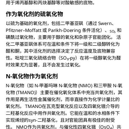
用于烯丙基醇和丙炔基醇等对酸敏感的底物。
作为氧化剂的硫氧化物
以硫为基础的氧化剂
，包括二甲基亚砜
（通过 Swern、
Pfitzner–Moffatt 或 Parikh-Doering 条件活化）、
和
SO₃
磺酰过氧化物，
主要用于醇的氧化和杂原子官能团化。 活
化二甲基亚砜体系可在温和条件下将一级和二级醇转化为
醛和酮，其中活化剂的选择决定了反应温度及底物兼容
性。吡啶三氧化硫络合物（SO₃-py）在将一级醇氧化为醛
时效果尤为显著，且不会发生过氧化。
N-氧化物作为氧化剂
N-氧化物（如 N-甲基吗啉 N-氧化物 (NMO) 和三甲胺 N-氧
化物 (TMANO)）主要在催化氧化体系中充当共氧化剂，其
作用是再生活性金属催化剂，而非直接作为化学计量比的
氧化剂。 TMANO在瓦克型氧化反应以及四氧化锇介导的
二羟基化反应中用作共氧化剂。它能在温和的水相条件下
实现烯烃的syn-二羟基化，且对官能团具有极佳的耐受
性。 NMO作为共氧化剂，与催化性四氧化锇（OsO₄）共