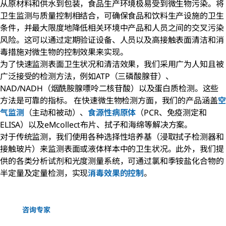
从原材料和供水到包装，食品生产环境极易受到微生物污染。将
卫生监测与质量控制相结合，可确保食品和饮料生产设施的卫生
条件，并最大限度地降低相关环境中产品和人员之间的交叉污染
风险。这可以通过定期验证设备、人员以及高接触表面清洁和消
毒措施对微生物的控制效果来实现。
为了快速监测表面卫生状况和清洁效果，我们采用广为人知且被
广泛接受的检测方法，例如ATP（三磷酸腺苷）、
NAD/NADH（烟酰胺腺嘌呤二核苷酸）以及蛋白质检测。这些
方法是可靠的指标。 在快速微生物检测方面，我们的产品涵盖
空
气监测
（主动和被动）、
食源性病原体
（PCR、免疫测定和
ELISA）以及eMcollect布片、拭子和海绵等解决方案。
对于传统监测，我们使用各种选择性培养基（浸取拭子检测器和
接触玻片）来监测表面或液体样本中的卫生状况。此外，我们提
供的各类分析试剂和光度测量系统，可通过氯和季铵盐化合物的
半定量及定量检测，实现
消毒效果的控制
。
咨询专家