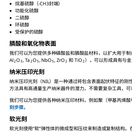
烷基硫醇（-CH3封端）
功能化硫醇
二硫醇
环硫醇
受保护的硫醇
膦酸和氧化物表面
我们可以为您提供多种磷酸盐和膦酸盐材料，以扩大用于制
Al
O
, Ta
O
, NbO
, ZrO
和 TiO
），可以形成具有与金
2
3
2
5
5
2
2
纳米压印光刻
纳米压印光刻（NIL）是一种通过将包含表面起伏特征的刚
方法具有高通量生产纳米器件的潜力，不需要复杂工具，可
我们可以为您提供各种纳米压印材料，例如聚（甲基丙烯酸甲
刻步骤
。
软光刻
软光刻使用“软”弹性体的微成型和压纹来制造或复制结构。