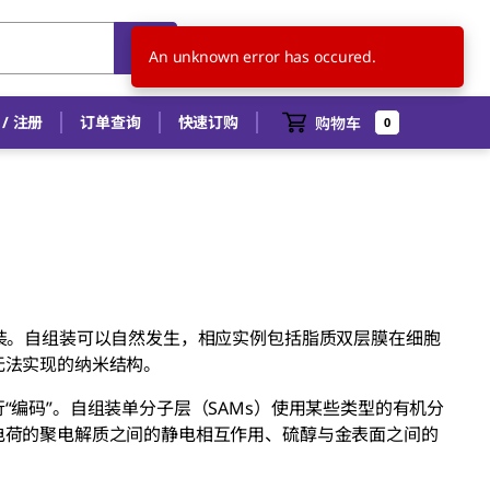
SG
ZH
An unknown error has occured.
/ 注册
订单查询
快速订购
购物车
0
装。自组装可以自然发生，相应实例包括脂质双层膜在细胞
无法实现的纳米结构。
编码”。自组装单分子层（SAMs）使用某些类型的有机分
电荷的聚电解质之间的静电相互作用、硫醇与金表面之间的