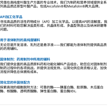
凭借在高纯度叶酸生产方面的专业技术，我们为制药和营养领域提供全系
列高品质还原型叶酸产品，包括Arcofolin®和Metafolin®两大品牌。
API加工化学品
寻找高品质的活性药物成分（API）加工化学品，以提高API的溶解度。我
们的材料可助您解决盐类形成、共晶体形成、多晶型筛选以及纳米研磨等
问题。
用于液体制剂的高纯度辅料
无论您是开发溶液、乳剂还是悬浮液——我们都能为液体制剂提供高品质
的药用辅料。
固体制剂：药用制剂中所用的辅料
我们提供全面的高品质原料药和功能化辅料产品组合，助您应对固体制剂
制药过程中的各项挑战，并提供法规支持，以简化供应商资格认定、加快
流程并降低总体拥有成本。
简化您的半固体配方
探索高效的细胞脱附方法：可靠的酶——胰蛋白酶、胶原酶、木瓜蛋白
酶、核酸酶、透明质酸酶、弹性蛋白酶、蛋白酶XIV。