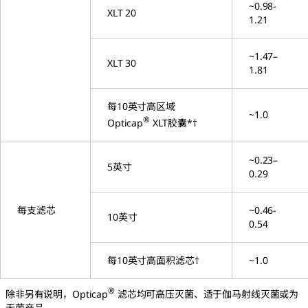
~0.98-
XLT 20
1.21
~1.47–
XLT 30
1.81
每10英寸高区域
~1.0
®
Opticap
XLT胶囊*†
~0.23–
5英寸
0.29
每支滤芯
~0.46-
10英寸
0.54
每10英寸高面积滤芯†
~1.0
®
除非另有说明，Opticap
滤芯均可高压灭菌、适于伽马射线灭菌或为
无菌产品。