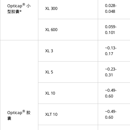
®
0.028-
Opticap
小
XL 300
0.048
型胶囊*
0.059-
XL 600
0.101
~0.13-
XL 3
0.17
~0.23-
XL 5
0.31
~0.49-
XL 10
0.60
~0.49-
®
Opticap
胶
XLT 10
0.60
囊