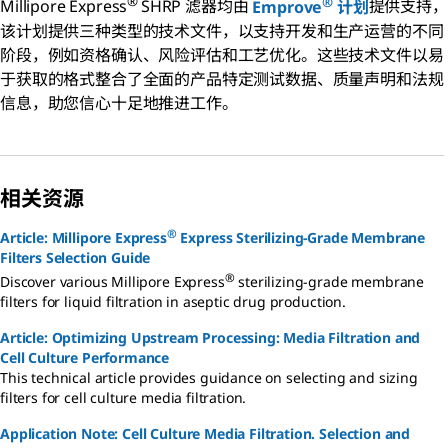
®
®
Millipore Express
SHRP 滤器均由
Emprove
计划
提供支持，
该计划提供三种类型的技术文件，以支持开发和生产运营的不同
阶段，例如资格确认、风险评估和工艺优化。这些技术文件以易
于获取的格式整合了全面的产品特定测试数据、质量声明和法规
信息，助您信心十足地推进工作。
相关资源
®
Article: Millipore Express
Express Sterilizing-Grade Membrane
Filters Selection Guide
®
Discover various Millipore Express
sterilizing-grade membrane
filters for liquid filtration in aseptic drug production.
Article: Optimizing Upstream Processing: Media Filtration and
Cell Culture Performance
This technical article provides guidance on selecting and sizing
filters for cell culture media filtration.
Application Note: Cell Culture Media Filtration. Selection and