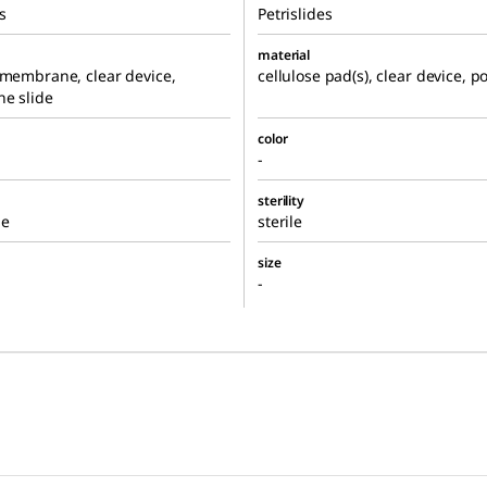
s
Petrislides
material
 membrane, clear device,
cellulose pad(s), clear device, p
ne slide
color
-
sterility
le
sterile
size
-