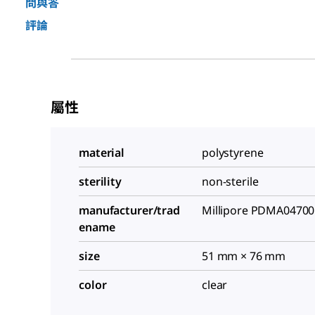
問與答
評論
屬性
material
polystyrene
sterility
non-sterile
manufacturer/trad
Millipore PDMA04700
ename
size
51 mm × 76 mm
color
clear