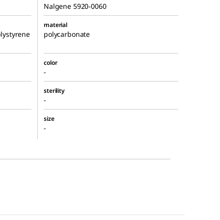
Nalgene 5920-0060
material
olystyrene
polycarbonate
color
-
sterility
-
size
-