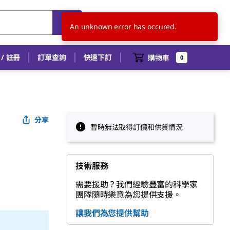
TW
ZH
An unknown error has occured.
/ 註冊
訂單查詢
快速下訂
購物車
0
分享
暫時無法取得訂價和供貨情況
技術服務
需要援助？我們經驗豐富的科學家
團隊隨時樂意為您提供支援。
讓我們為您提供幫助