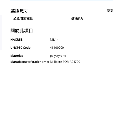
選擇尺寸
變
給您/庫存單位
供貨能力
關於此項目
NACRES:
NB.14
UNSPSC Code:
41100000
Material
:
polystyrene
Manufacturer/tradename
:
Millipore PDMA04700