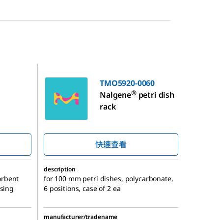
TMO5920-0060
TMO5920-0060
®
Nalgene
petri dish
rack
快速查看
description
orbent
for 100 mm petri dishes, polycarbonate,
using
6 positions, case of 2 ea
manufacturer/tradename