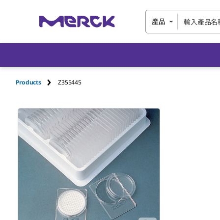
產品
Products
Z355445