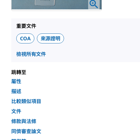
重要文件
COA
來源證明
檢視所有文件
跳轉至
屬性
描述
比較類似項目
文件
條款與法條
同儕審查論文