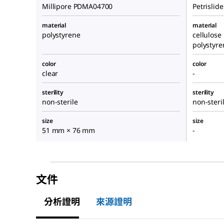
Millipore PDMA04700
Petrislide
material
material
polystyrene
cellulose
polystyre
color
color
clear
-
sterility
sterility
non-sterile
non-steri
size
size
51 mm × 76 mm
-
文件
分析證明
來源證明