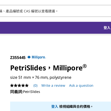
登入 
Z355445
®
PetriSlides，Millipore
size 51 mm × 76 mm, polystyrene
(0)
Write a review
Ask a question
No
rating
同義詞
:
PetriSlides
value
Same
page
登入
檢視組織與合約價格。
link.