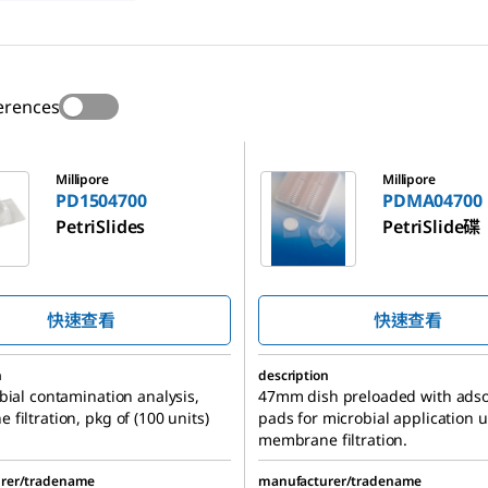
erences
00
PDMA04700
Millipore
Millipore
PD1504700
PDMA04700
PetriSlides
PetriSlide碟
快速查看
快速查看
n
description
bial contamination analysis,
47mm dish preloaded with ads
filtration, pkg of (100 units)
pads for microbial application 
membrane filtration.
rer/tradename
manufacturer/tradename