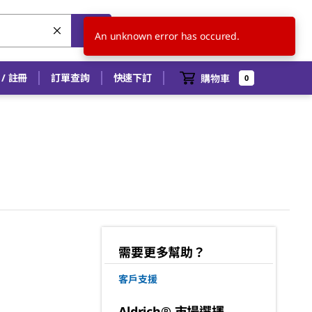
TW
ZH
An unknown error has occured.
/ 註冊
訂單查詢
快速下訂
購物車
0
需要更多幫助？
客戶支援
Aldrich® 市場選擇