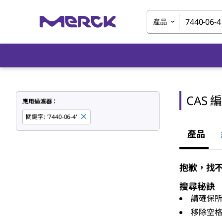
產品
CAS 
應用過濾器：
關鍵字
:
'7440-06-4'
產品
抱歉，找不到
搜尋秘訣
請確保
移除空