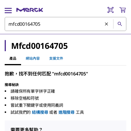
Mfcd00164705
產品
網站內容
支援文件
抱歉，找不到任何匹配 "mfcd00164705"
搜尋秘訣
請確保所有單字拼字正確
移除空格和符號
嘗試重下關鍵字或使用同義詞
試試我們的
結構搜尋
或者
進階搜尋
工具
需要更多幫助？