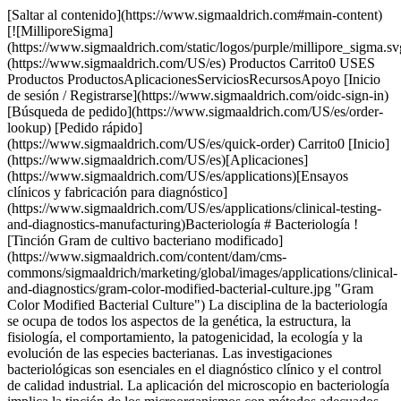
[Saltar al contenido](https://www.sigmaaldrich.com#main-content) [![MilliporeSigma](https://www.sigmaaldrich.com/static/logos/purple/millipore_sigma.svg)](https://www.sigmaaldrich.com/US/es) Productos Carrito0 USES Productos ProductosAplicacionesServiciosRecursosApoyo [Inicio de sesión / Registrarse](https://www.sigmaaldrich.com/oidc-sign-in) [Búsqueda de pedido](https://www.sigmaaldrich.com/US/es/order-lookup) [Pedido rápido](https://www.sigmaaldrich.com/US/es/quick-order) Carrito0 [Inicio](https://www.sigmaaldrich.com/US/es)[Aplicaciones](https://www.sigmaaldrich.com/US/es/applications)[Ensayos clínicos y fabricación para diagnóstico](https://www.sigmaaldrich.com/US/es/applications/clinical-testing-and-diagnostics-manufacturing)Bacteriología # Bacteriología ![Tinción Gram de cultivo bacteriano modificado](https://www.sigmaaldrich.com/content/dam/cms-commons/sigmaaldrich/marketing/global/images/applications/clinical-and-diagnostics/gram-color-modified-bacterial-culture.jpg "Gram Color Modified Bacterial Culture") La disciplina de la bacteriología se ocupa de todos los aspectos de la genética, la estructura, la fisiología, el comportamiento, la patogenicidad, la ecología y la evolución de las especies bacterianas. Las investigaciones bacteriológicas son esenciales en el diagnóstico clínico y el control de calidad industrial. La aplicación del microscopio en bacteriología implica la tinción de los microorganismos con métodos adecuados (por ejemplo, tinción de Gram) para determinar la clasificación bacteriana o para detectar micobacterias. * * * ## Productos relacionados Slide 1 of 20 1 of 5 [![Crystal Violet Solution](https://www.sigmaaldrich.com/deepweb/assets/sigmaaldrich/product/structures/131/023/133aac8c-c308-4599-8bd3-a96fe7ba1373/640/133aac8c-c308-4599-8bd3-a96fe7ba1373.png) \ Sigma-Aldrich \ HT901 \ Crystal Violet Solution](https://www.sigmaaldrich.com/US/es/product/sigma/ht901) Vista rápida [![Crystal Violet Solution 1%, aqueous solution](https://www.sigmaaldrich.com/deepweb/assets/sigmaaldrich/product/structures/131/023/133aac8c-c308-4599-8bd3-a96fe7ba1373/640/133aac8c-c308-4599-8bd3-a96fe7ba1373.png) \ Sigma-Aldrich \ V5265 \ Crystal Violet Solution](https://www.sigmaaldrich.com/US/es/product/sigma/v5265) Vista rápida [![Giemsa Stain, Modified](https://www.sigmaaldrich.com/deepweb/assets/sigmaaldrich/product/images/332/946/ff9bedf2-549e-465b-9e8c-36d3de7e5c20/640/ff9bedf2-549e-465b-9e8c-36d3de7e5c20.jpg) \ Sigma-Aldrich \ GS500 \ Giemsa Stain, Modified](https://www.sigmaaldrich.com/US/es/product/sigma/gs500) Vista rápida [![Giemsa Stain, Modified](https://www.sigmaaldrich.com/deepweb/assets/sigmaaldrich/product/images/332/946/ff9bedf2-549e-465b-9e8c-36d3de7e5c20/640/ff9bedf2-549e-465b-9e8c-36d3de7e5c20.jpg) \ Sigma-Aldrich \ GS1L \ Giemsa Stain, Modified](https://www.sigmaaldrich.com/US/es/product/sigma/gs1l) Vista rápida [![Giemsa Stain, Modified](https://www.sigmaaldrich.com/deepweb/assets/sigmaaldrich/product/images/332/946/ff9bedf2-549e-465b-9e8c-36d3de7e5c20/640/ff9bedf2-549e-465b-9e8c-36d3de7e5c20.jpg) \ Sigma-Aldrich \ GS80 \ Giemsa Stain, Modified](https://www.sigmaaldrich.com/US/es/product/sigma/gs80) Vista rápida [![Giemsa Stain, Modified](https://www.sigmaaldrich.com/deepweb/assets/sigmaaldrich/product/images/332/946/ff9bedf2-549e-465b-9e8c-36d3de7e5c20/640/ff9bedf2-549e-465b-9e8c-36d3de7e5c20.jpg) \ Sigma-Aldrich \ GS128 \ Giemsa Stain, Modified](https://www.sigmaaldrich.com/US/es/product/sigma/gs128) Vista rápida [![Gram Stain Kit For Films](https://www.sigmaaldrich.com/deepweb/assets/sigmaaldrich/product/images/340/421/ad960f9d-194a-4f58-a221-bad3049845d5/640/ad960f9d-194a-4f58-a221-bad3049845d5.jpg) \ Sigma-Aldrich \ HT90A \ Gram Stain Kit For Films](https://www.sigmaaldrich.com/US/es/product/sigma/ht90a) Vista rápida [![Gram Stain Kit for Tissue](https://www.sigmaaldrich.com/deepweb/assets/sigmaaldrich/product/images/147/941/c88e3de9-fdf4-4ffe-9c0a-ce5cb61d2e24/640/c88e3de9-fdf4-4ffe-9c0a-ce5cb61d2e24.jpg) \ Sigma-Aldrich \ HT90T \ Gram Stain Kit for Tissue](https://www.sigmaaldrich.com/US/es/product/sigma/ht90t) Vista rápida [![Gram′s Iodine Solution](https://www.sigmaaldrich.com/deepweb/assets/sigmaaldrich/product/images/340/421/ad960f9d-194a-4f58-a221-bad3049845d5/640/ad960f9d-194a-4f58-a221-bad3049845d5.jpg) \ Sigma-Aldrich \ HT90232 \ Gram′s Iodine Solution](https://www.sigmaaldrich.com/US/es/product/sigma/ht90232) Vista rápida [![Lactophenol blue solution for staining fungi](https://www.sigmaaldrich.com/deepweb/assets/sigmaaldrich/product/images/137/760/854f6af2-7e91-4a64-b10e-3ade6450ac16/640/854f6af2-7e91-4a64-b10e-3ade6450ac16.jpg) \ Sigma-Aldrich \ 1.13741 \ Lactophenol blue solution](https://www.sigmaaldrich.com/US/es/product/mm/113741) Vista rápida [![Lactophenol mounting fluid for demonstrating microscopic morphology of fungi](https://www.sigmaaldrich.com/deepweb/assets/sigmaaldrich/product/images/137/760/854f6af2-7e91-4a64-b10e-3ade6450ac16/640/854f6af2-7e91-4a64-b10e-3ade6450ac16.jpg) \ Sigma-Aldrich \ R03465 \ Lactophenol](https://www.sigmaaldrich.com/US/es/product/mm/r03465) Vista rápida [![Disolución de azul de metileno de Löffler for microscopy](https://www.sigmaaldrich.com/deepweb/assets/sigmaaldrich/product/images/417/665/be11eea9-3340-4312-8ef9-17f4c864def0/640/be11eea9-3340-4312-8ef9-17f4c864def0.jpg) \ Sigma-Aldrich \ 1.01287 \ Disolución de azul de metileno de Löffler](https://www.sigmaaldrich.com/US/es/product/mm/101287) Vista rápida [![Lugol′s solution stabilized with PVP for the Gram staining](https://www.sigmaaldrich.com/deepweb/assets/sigmaaldrich/product/images/374/605/aa378435-ca3f-4115-80e4-de20a3aeb815/640/aa378435-ca3f-4115-80e4-de20a3aeb815.jpg) \ Sigma-Aldrich \ 1.00567 \ Lugol′s solution](https://www.sigmaaldrich.com/US/es/product/mm/100567) Vista rápida [![Silver Stain Kit, modified Steiner-Steiner](https://www.sigmaaldrich.com/deepweb/assets/sigmaaldrich/product/images/105/470/3b85b7e9-ff2a-4351-adc2-b9d7f23e40e0/640/3b85b7e9-ff2a-4351-adc2-b9d7f23e40e0.jpg) \ Sigma-Aldrich \ HT101A \ Silver Stain Kit, modified Steiner-Steiner](https://www.sigmaaldrich.com/US/es/product/sigma/ht101a) Vista rápida [![Carbol-Fuchsin Solution](https://www.sigmaaldrich.com/deepweb/assets/sigmaaldrich/product/images/287/785/ef74aba0-ec6b-4313-985e-51a91c8e845d/640/ef74aba0-ec6b-4313-985e-51a91c8e845d.jpg) \ Sigma-Aldrich \ HT8018 \ Carbol-Fuchsin Solution](https://www.sigmaaldrich.com/US/es/product/sigma/ht8018) Vista rápida [![Silver Stain (Modified GMS) Kit](https://www.sigmaaldrich.com/deepweb/assets/sigmaaldrich/product/images/148/655/0ddfc9ef-1b21-44c7-af31-9cdca7c9bfa4/640/0ddfc9ef-1b21-44c7-af31-9cdca7c9bfa4.jpg) \ Sigma-Aldrich \ HT100A \ Silver Stain (Modified GMS) Kit](https://www.sigmaaldrich.com/US/es/product/sigma/ht100a) Vista rápida [![Carbol-Fuchsin Solution](https://www.sigmaaldrich.com/deepweb/assets/sigmaaldrich/product/images/287/785/ef74aba0-ec6b-4313-985e-51a91c8e845d/640/ef74aba0-ec6b-4313-985e-51a91c8e845d.jpg) \ Sigma-Aldrich \ HT80116 \ Carbol-Fuchsin Solution](https://www.sigmaaldrich.com/US/es/product/sigma/ht80116) Vista rápida [![Hydrogen chloride solution in ethanol, for microscopy](https://www.sigmaaldrich.com/deepweb/assets/sigmaaldrich/product/structures/546/395/10e67a13-e4c4-4e30-a1da-32e605ea8bfd/640/10e67a13-e4c4-4e30-a1da-32e605ea8bfd.png) \ Sigma-Aldrich \ 1.00327 \ Hydrogen chloride solution](https://www.sigmaaldrich.com/US/es/product/mm/100327) Vista rápida [![Malachite Green Solution](https://www.sigmaaldrich.com/deepweb/assets/sigmaaldrich/product/images/287/785/ef74aba0-ec6b-4313-985e-51a91c8e845d/640/ef74aba0-ec6b-4313-985e-51a91c8e845d.jpg) \ Sigma-Aldrich \ HT8028 \ Malachite Green Solution](https://www.sigmaaldrich.com/US/es/product/sigma/ht8028) Vista rápida [![Malachite Green Solution](https://www.sigmaaldrich.com/deepweb/assets/sigmaaldrich/product/images/287/785/ef74aba0-ec6b-4313-985e-51a91c8e845d/640/ef74aba0-ec6b-4313-985e-51a91c8e845d.jpg) \ Sigma-Aldrich \ HT80216 \ Malachite Green Solution](https://www.sigmaaldrich.com/US/es/product/sigma/ht80216) Vista rápida * * * ## Categorías destacadas [![Portaobjetos y cámaras de microscopio](https://www.sigmaaldrich.com/content/dam/cms-commons/sigmaaldrich/marketing/global/images/categories/labware/microscopy-supplies-mcp.jpg "Portaobjetos y cámaras para microscopio")](https://www.sigmaaldrich.com/US/es/products/labware/microscope-slides-and-chambers) [Portaobjetos y cámaras para microscopio](https://www.sigmaaldrich.com/US/es/products/labware/microscope-slides-and-chambers) Ofrecemos una completa selección de reactivos, herramientas y material de vidrio para investigación y análisis de laboratorio clínico de Corning®, BRAND®, PELCO® y otras marcas especializadas fiables. [Ver productos](https://www.sigmaaldrich.com/US/es/products/labware/microscope-slides-and-chambers) [![Botella con montones de medios de cultivo microbiano](https://www.sigmaaldrich.com/content/dam/cms-commons/sigmaaldrich/marketing/global/images/categories/industrial-microbiology/microbial-culture-media-mcp.jpg "Medios de cultivo microbiológico")](https://www.sigmaaldrich.com/US/es/products/industrial-microbiology/microbial-culture-media) [Medios de cultivo microbiológico](https://www.sigmaaldrich.com/US/es/products/industrial-microbiology/microbial-culture-media) Descubra medios de cultivo microbianos de gran calidad. Elija entre opciones deshidratadas o listas para usar, que cumplen los estándares del sector y los requisitos normativos. [Ver productos](https://www.sigmaaldrich.com/US/es/products/industrial-microbiology/microbial-culture-media) [![Equipo para recuento celular](https://www.sigmaaldrich.com/content/dam/cms-commons/sigmaaldrich/marketing/global/images/categories/cell-analysis/scepter-3-cell-counter-