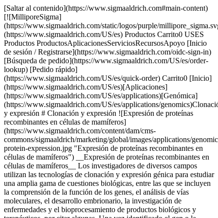
[Saltar al contenido](https://www.sigmaaldrich.com#main-content) [![MilliporeSigma](https://www.sigmaaldrich.com/static/logos/purple/millipore_sigma.svg)](https://www.sigmaaldrich.com/US/es) Productos Carrito0 USES Productos ProductosAplicacionesServiciosRecursosApoyo [Inicio de sesión / Registrarse](https://www.sigmaaldrich.com/oidc-sign-in) [Búsqueda de pedido](https://www.sigmaaldrich.com/US/es/order-lookup) [Pedido rápido](https://www.sigmaaldrich.com/US/es/quick-order) Carrito0 [Inicio](https://www.sigmaaldrich.com/US/es)[Aplicaciones](https://www.sigmaaldrich.com/US/es/applications)[Genómica](https://www.sigmaaldrich.com/US/es/applications/genomics)Clonación y expresión # Clonación y expresión ![Expresión de proteínas recombinantes en células de mamíferos](https://www.sigmaaldrich.com/content/dam/cms-commons/sigmaaldrich/marketing/global/images/applications/genomics/recombinant-protein-expression.jpg "Expresión de proteínas recombinantes en células de mamíferos") __Expresión de proteínas recombinantes en células de mamíferos__ Los investigadores de diversos campos utilizan las tecnologías de clonación y expresión génica para estudiar una amplia gama de cuestiones biológicas, entre las que se incluyen la comprensión de la función de los genes, el análisis de vías moleculares, el desarrollo embrionario, la investigación de enfermedades y el bioprocesamiento de productos biológicos y terapéuticos, por citar algunas. Una vez identificado el gen o la secuencia genética, los investigadores deben elegir la mejor estrategia de clonación molecular y el mejor sistema de expresión proteica celular en función de las necesidades específicas de la aplicación. Para obtener más información sobre la expresión génica mediante la tecnología CRISPR o el silenciamiento génico mediante reactivos de ARNi, visita nuestra [página](https://www.sigmaaldrich.com/US/es/applications/genomics/gene-expression-and-silencing) sobre [expresión génica y silenciamiento génico](https://www.sigmaaldrich.com/US/es/applications/genomics/gene-expression-and-silencing). * * * ## Productos relacionados Slide 1 of 17 1 of 4 [![X-GlcA reagent for selection of recombinant bacterial clones](https://www.sigmaaldrich.com/deepweb/assets/sigmaaldrich/product/structures/401/113/46d77bfc-a3b7-4d7b-b47d-5699c063454d/640/46d77bfc-a3b7-4d7b-b47d-5699c063454d.png) \ Sigma-Aldrich \ B6650 \ X-GlcA](https://www.sigmaaldrich.com/US/es/product/sigma/b6650) Vista rápida [![Blue-White Select™ Screening Reagent for selection of recombinant bacterial clones](https://www.sigmaaldrich.com/deepweb/assets/sigmaaldrich/product/images/106/579/ecdb7ef1-2040-43e2-9699-4f30fde34faa/640/ecdb7ef1-2040-43e2-9699-4f30fde34faa.jpg) \ Sigma-Aldrich \ B3928 \ Blue-White Select™ Screening Reagent](https://www.sigmaaldrich.com/US/es/product/sigma/b3928) Vista rápida [![5-Bromo-4-chloro-3-indolyl β-D-galactopyranoside ≥98%](https://www.sigmaaldrich.com/deepweb/assets/sigmaaldrich/product/structures/247/263/57654e94-ae59-485c-ae90-4a5da7fb51a9/640/57654e94-ae59-485c-ae90-4a5da7fb51a9.png) \ Sigma-Aldrich \ B9146 \ 5-Bromo-4-chloro-3-indolyl β-D-galactopyranoside](https://www.sigmaaldrich.com/US/es/product/sigma/b9146) Vista rápida [![Deoxyribonucleic acid, single stranded from salmon testes For hybridization](https://www.sigmaaldrich.com/deepweb/assets/sigmaaldrich/product/images/394/949/b2878be0-2c3c-481f-9eee-43eb6c27d386/640/b2878be0-2c3c-481f-9eee-43eb6c27d386.jpg) \ Sigma-Aldrich \ D9156 \ Deoxyribonucleic acid, single stranded from salmon testes](https://www.sigmaaldrich.com/US/es/product/sigma/d9156) Vista rápida [![Dimetilsulfóxido Molecular Biology](https://www.sigmaaldrich.com/deepweb/assets/sigmaaldrich/product/structures/351/937/4fba03cc-7107-47d4-8c4f-0193e7565d4d/640/4fba03cc-7107-47d4-8c4f-0193e7565d4d.png) \ Sigma-Aldrich \ D8418 \ Dimetilsulfóxido](https://www.sigmaaldrich.com/US/es/product/sigma/d8418) Vista rápida [![Yeast Transformation Kit reagents for introducing plasmid DNA into yeast](https://www.sigmaaldrich.com/deepweb/assets/sigmaaldrich/product/images/313/425/f658de66-8206-40b5-ab0b-417b15654a4f/640/f658de66-8206-40b5-ab0b-417b15654a4f.jpg) \ Sigma-Aldrich \ YEAST1 \ Yeast Transformation Kit](https://www.sigmaaldrich.com/US/es/product/sigma/yeast1) Vista rápida [![SOC Medium For use in transformation](https://www.sigmaaldrich.com/deepweb/assets/sigmaaldrich/product/images/292/349/70b932fe-a654-484f-94ba-6225df0c97b9/640/70b932fe-a654-484f-94ba-6225df0c97b9.jpg) \ Sigma-Aldrich \ S1797 \ SOC Medium](https://www.sigmaaldrich.com/US/es/product/sigma/s1797) Vista rápida [![LB Broth with agar (Lennox) EZMix powder microbial growth medium](https://www.sigmaaldrich.com/deepweb/assets/sigmaaldrich/product/images/382/185/cc0c5161-cfc0-4e41-81fb-0fa32b75ea05/640/cc0c5161-cfc0-4e41-81fb-0fa32b75ea05.jpg) \ Sigma-Aldrich \ L7533 \ LB Broth with agar (Lennox)](https://www.sigmaaldrich.com/US/es/product/sigma/l7533) Vista rápida [![IPTG ≥99% (TLC), ≤0.1% Dioxane](https://www.sigmaaldrich.com/deepweb/assets/sigmaaldrich/product/structures/149/921/f1edb4f0-5065-4a15-b45d-3dddbf7bbf2f/640/f1edb4f0-5065-4a15-b45d-3dddbf7bbf2f.png) \ Sigma-Aldrich \ I6758 \ IPTG](https://www.sigmaaldrich.com/US/es/product/sial/i6758) Vista rápida [![Roche](https://www.sigmaaldrich.com/assets/images/pdp-no-image-sq/pdp-no-image-sq_w640.png) \ Roche \ APAI-RO \ Apa I](https://www.sigmaaldrich.com/US/es/product/roche/apairo) Vista rápida [![Not I from Nocardia otitidis-caviarum](https://www.sigmaaldrich.com/deepweb/assets/sigmaaldrich/product/images/312/291/01db4d1f-c7d2-4169-ba85-9594823a6e1f/640/01db4d1f-c7d2-4169-ba85-9594823a6e1f.jpg) \ Roche \ NOTI-RO \ Not I](https://www.sigmaaldrich.com/US/es/product/roche/notiro) Vista rápida [![SuRE/Cut™ Buffer A pH 8.1-8.3 (37 °C), suitable for molecular cloning](https://www.sigmaaldrich.com/deepweb/assets/sigmaaldrich/product/images/352/091/ef743cea-ccd8-44f1-8f3b-dec5a1e4f5d1/640/ef743cea-ccd8-44f1-8f3b-dec5a1e4f5d1.jpg) \ Roche \ 11417959001 \ SuRE/Cut™ Buffer A](https://www.sigmaaldrich.com/US/es/product/roche/11417959001) Vista rápida [![Xba I from recombinant E.Coli](https://www.sigmaaldrich.com/deepweb/assets/sigmaaldrich/product/images/134/118/4b31ef78-2405-48bf-aa47-37116ef0bd4c/640/4b31ef78-2405-48bf-aa47-37116ef0bd4c.jpg) \ Roche \ XBAI-RO \ Xba I](https://www.sigmaaldrich.com/US/es/product/roche/xbairo) Vista rápida [![Reactivo de transfección de ADN X-tremeGENE™ HP High-performance polymer reagent for transfecting many cell lines](https://www.sigmaaldrich.com/deepweb/assets/sigmaaldrich/product/images/692/303/5faf5dfd-8ee1-4e6a-a9e7-307f9550e79d/640/5faf5dfd-8ee1-4e6a-a9e7-307f9550e79d.jpg) \ Roche \ XTGHP-RO \ Reactivo de transfección de ADN X-tremeGENE™ HP](https://www.sigmaaldrich.com/US/es/product/roche/xtghpro) Vista rápida [![X-tremeGENE™ 360 Transfection Reagent Universal polymer reagent for delivering DNA, siRNA, miRNA and CRISPR/RNP to many cell lines](https://www.sigmaaldrich.com/deepweb/assets/sigmaaldrich/product/images/674/981/75e1e62d-e14d-4679-bf08-7c061570067d/640/75e1e62d-e14d-4679-bf08-7c061570067d.jpg) \ Roche \ XTG360-RO \ X-tremeGENE™ 360 Transfection Reagent](https://www.sigmaaldrich.com/US/es/product/roche/xtg360ro) Vista rápida [![Reactivo de transfección de ADN X-tremeGENE™ 9 Polymer reagent for transfecting common cell lines](https://www.sigmaaldrich.com/deepweb/assets/sigmaaldrich/product/images/389/482/88dc320e-930c-45e5-af64-e0d8b1895968/640/88dc320e-930c-45e5-af64-e0d8b1895968.jpg) \ Roche \ XTG9-RO \ Reactivo de transfección de ADN X-tremeGENE™ 9](https://www.sigmaaldrich.com/US/es/product/roche/xtg9ro) Vista rápida [![pSF-CMV-NEO-NH2-PPT-3XFLAG (plasmid vector for molecular cloning)](https://www.sigmaaldrich.com/deepweb/assets/sigmaaldrich/product/images/172/092/882627d4-30f4-4950-8e3b-acb21a6e893c/640/882627d4-30f4-4950-8e3b-acb21a6e893c.jpg) \ Sigma-Aldrich \ OGS626 \ pSF-CMV-NEO-NH2-PPT-3XFLAG](https://www.sigmaaldrich.com/US/es/product/sigma/ogs626) Vista rápida * * * ## Categorías destacadas [![Un termómetro que mide la temperatura de un líquido azul transparente en un recipiente de cristal.](https://www.sigmaaldrich.com/content/dam/cms-commons/sigmaaldrich/marketing/global/images/categories/biochemistry/biological-buffer-solution-in-beaker.jpg "Amortiguadores biológicos")](https://www.sigmaaldrich.com/US/es/products/chemistry-and-biochemicals/biochemicals/biological-buffers) [Amortiguadores biológicos](https://www.sigmaaldrich.com/US/es/products/chemistry-and-biochemicals/biochemicals/biological-buffers) Nuestra amplia gama de tampones biológicos de alta pureza, disponibles en diversas formulaciones y formatos de envase, ofrece una estabilidad superior de la solución y un control óptimo del pH en todas las aplicaciones de su flujo de trabajo de bioprocesos. [Ver productos](https://www.sigmaaldrich.com/US/es/products/chemistry-and-biochemicals/biochemicals/biological-buffers) [![Un primer plano de un laboratorio iluminado con luz azul. La atención se centra en un pequeño objeto rectangular que brilla y emite una luz de color rojo rosáceo. El objeto está colocado sobre otro equipo de superficie oscura.](https://www.sigmaaldrich.com/content/dam/cms-commons/sigmaaldrich/marketing/global/images/categories/biochemistry/agarose-lightbox.jpg "Agarosa")](https://www.sigmaaldrich.com/US/es/products/chemistry-and-biochemicals/biochemicals/agarose) [Agarosa](https://www.sigmaaldrich.com/US/es/products/chemistry-and-biochemicals/biochemicals/agarose) Ofrecemos una amplia gama de productos de agarosa con diferentes densidades de gel, temperaturas de fusión, temperaturas de gelificación y niveles de electroendosmosis (EEO) para facilitar sus aplicaciones de investigación. [Ver productos](https://www.sigmaaldrich.com/US/es/products/chemistry-and-biochemica