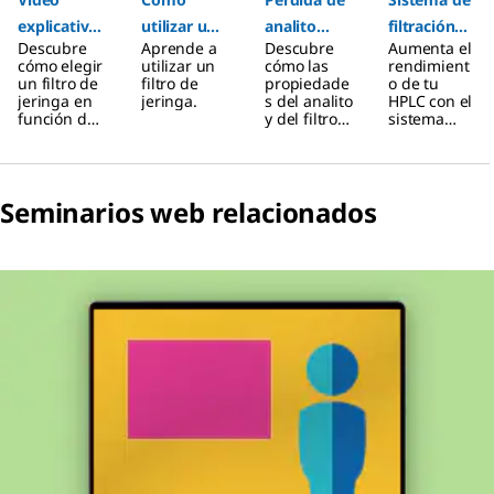
explicativo
utilizar un
analito
filtración
Descubre
Aprende a
Descubre
Aumenta el
de Millex®
filtro de
debida a la
Samplicity
cómo elegir
utilizar un
cómo las
rendimient
jeringa
adsorción
® G2
un filtro de
filtro de
propiedade
o de tu
jeringa en
jeringa.
s del analito
HPLC con el
en el filtro
función del
y del filtro
sistema
de
volumen de
pueden
Samplicity®
la muestra.
provocar la
G2.
membrana
pérdida del
fármaco.
Seminarios web relacionados