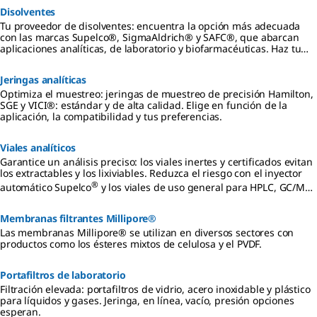
Disolventes
Tu proveedor de disolventes: encuentra la opción más adecuada
con las marcas Supelco®, SigmaAldrich® y SAFC®, que abarcan
aplicaciones analíticas, de laboratorio y biofarmacéuticas. Haz tu
pedido en línea.
Jeringas analíticas
Optimiza el muestreo: jeringas de muestreo de precisión Hamilton,
SGE y VICI®: estándar y de alta calidad. Elige en función de la
aplicación, la compatibilidad y tus preferencias.
Viales analíticos
Garantice un análisis preciso: los viales inertes y certificados evitan
los extractables y los lixiviables. Reduzca el riesgo con el inyector
®
automático Supelco
y los viales de uso general para HPLC, GC/MS
y LC/MS.
Membranas filtrantes Millipore®
Las membranas Millipore® se utilizan en diversos sectores con
productos como los ésteres mixtos de celulosa y el PVDF.
Portafiltros de laboratorio
Filtración elevada: portafiltros de vidrio, acero inoxidable y plástico
para líquidos y gases. Jeringa, en línea, vacío, presión opciones
esperan.