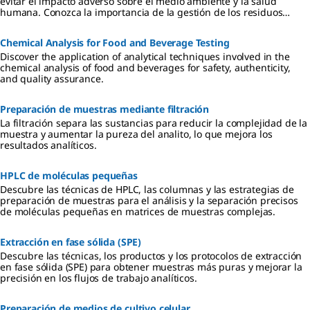
evitar el impacto adverso sobre el medio ambiente y la salud
humana. Conozca la importancia de la gestión de los residuos
sólidos y los métodos utilizados para el análisis de metales pesados
y otros contaminantes medioambientales en el suelo y las aguas
Chemical Analysis for Food and Beverage Testing
subterráneas.
Discover the application of analytical techniques involved in the
chemical analysis of food and beverages for safety, authenticity,
and quality assurance.
Preparación de muestras mediante filtración
La filtración separa las sustancias para reducir la complejidad de la
muestra y aumentar la pureza del analito, lo que mejora los
resultados analíticos.
HPLC de moléculas pequeñas
Descubre las técnicas de HPLC, las columnas y las estrategias de
preparación de muestras para el análisis y la separación precisos
de moléculas pequeñas en matrices de muestras complejas.
Extracción en fase sólida (SPE)
Descubre las técnicas, los productos y los protocolos de extracción
en fase sólida (SPE) para obtener muestras más puras y mejorar la
precisión en los flujos de trabajo analíticos.
Preparación de medios de cultivo celular