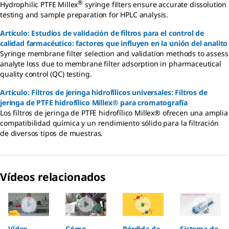
®
Hydrophilic PTFE Millex
syringe filters ensure accurate dissolution
testing and sample preparation for HPLC analysis.
Artículo: Estudios de validación de filtros para el control de
calidad farmacéutico: factores que influyen en la unión del analito
Syringe membrane filter selection and validation methods to assess
analyte loss due to membrane filter adsorption in pharmaceutical
quality control (QC) testing.
Artículo: Filtros de jeringa hidrofílicos universales: Filtros de
jeringa de PTFE hidrofílico Millex® para cromatografía
Los filtros de jeringa de PTFE hidrofílico Millex® ofrecen una amplia
compatibilidad química y un rendimiento sólido para la filtración
de diversos tipos de muestras.
Vídeos relacionados
Slide 1 of 4
Vídeo
Cómo
Pérdida de
Sistema de