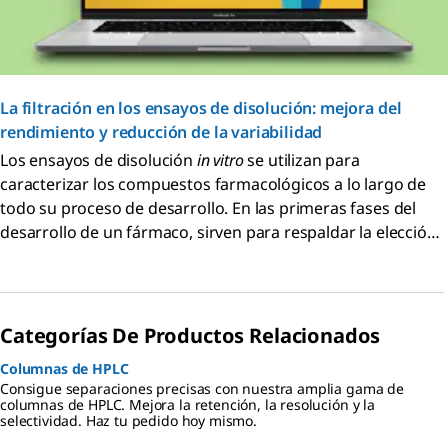
La filtración en los ensayos de disolución: mejora del
rendimiento y reducción de la variabilidad
Los ensayos de disolución
in vitro
se utilizan para
caracterizar los compuestos farmacológicos a lo largo de
todo su proceso de desarrollo. En las primeras fases del
desarrollo de un fármaco, sirven para respaldar la elección
de una formulación concreta. Durante la producción del
fármaco, constituyen un componente fundamental del
proceso de control de calidad y se utilizan para evaluar los
cambios en los procesos de fabricación o en la formulación.
Categorías De Productos Relacionados
Para que los resultados de la disolución sean significativos
Columnas de HPLC
en cada etapa, tanto el ensayo como el proceso deben ser
Consigue separaciones precisas con nuestra amplia gama de
fiables, consistentes, predictivos y precisos.
columnas de HPLC. Mejora la retención, la resolución y la
selectividad. Haz tu pedido hoy mismo.